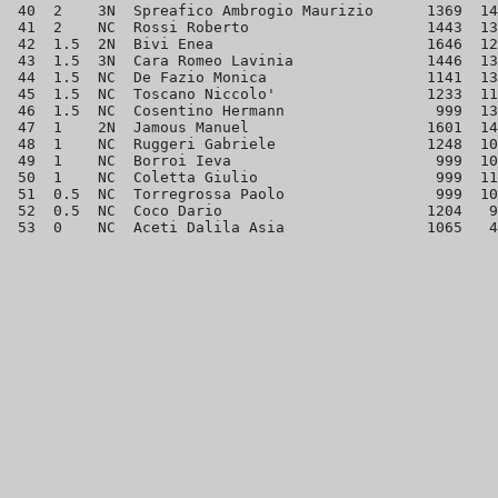
 40  2    3N  Spreafico Ambrogio Maurizio      1369  14
 41  2    NC  Rossi Roberto                    1443  13
 42  1.5  2N  Bivi Enea                        1646  12
 43  1.5  3N  Cara Romeo Lavinia               1446  13
 44  1.5  NC  De Fazio Monica                  1141  13
 45  1.5  NC  Toscano Niccolo'                 1233  11
 46  1.5  NC  Cosentino Hermann                 999  13
 47  1    2N  Jamous Manuel                    1601  14
 48  1    NC  Ruggeri Gabriele                 1248  10
 49  1    NC  Borroi Ieva                       999  10
 50  1    NC  Coletta Giulio                    999  11
 51  0.5  NC  Torregrossa Paolo                 999  10
 52  0.5  NC  Coco Dario                       1204   9