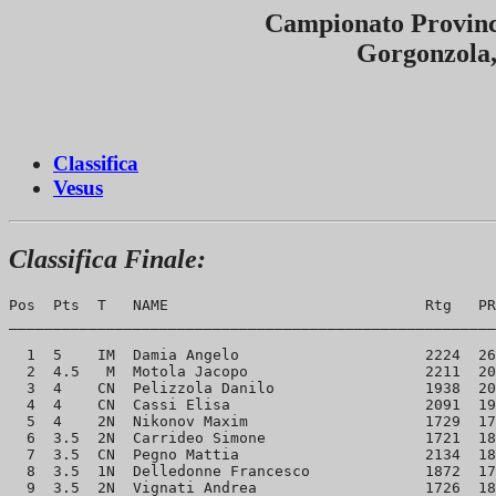
Campionato Provinci
Gorgonzola,
Classifica
Vesus
Classifica Finale:
Pos  Pts  T   NAME                             Rtg   PR
_______________________________________________________
  1  5    IM  Damia Angelo                     2224  26
  2  4.5   M  Motola Jacopo                    2211  20
  3  4    CN  Pelizzola Danilo                 1938  20
  4  4    CN  Cassi Elisa                      2091  19
  5  4    2N  Nikonov Maxim                    1729  17
  6  3.5  2N  Carrideo Simone                  1721  18
  7  3.5  CN  Pegno Mattia                     2134  18
  8  3.5  1N  Delledonne Francesco             1872  17
  9  3.5  2N  Vignati Andrea                   1726  18