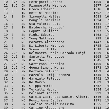
 10  3.5  3N  Pernigotti Jacopo                1405  18
 11  3.5  CN  Piangerelli Michele              2077  16
 12  3    1N  Greco Edoardo                    1816  18
 13  3    1N  Bettini Massimo                  1702  17
 14  3    2N  Simonelli Mattia                 1683  16
 15  3    NC  Mangili Gabriele                 1394  17
 16  3    3N  Oca Valerio Luis                 1551  17
 17  3    1N  Baldeschi Niccolo'               1828  17
 18  3    CN  Caputi Giuliano                  1697  15
 19  3    3N  Pighi Edoardo                    1463  17
 20  3    NC  Yong Matthias                     999  16
 21  3    NC  Marazza Alessandro               1447  16
 22  3    2N  Di Liberto Michele               1785  13
 23  3    1N  Scovazzi Tullio                  1518  16
 24  2.5  2N  Delmastro Paolo Corrado Luigi    1559  16
 25  2.5  1N  Santelli Francesco               1665  15
 26  2.5  3N  Dini Marco                       1545  13
 27  2.5  NC  Sartirana Federico               1405  16
 28  2.5  NC  Gogna Simone Maria               1373  15
 29  2.5  2N  Bertora Silvano                  1459  14
 30  2    3N  Mazzola Jurij Lorenzo            1545  15
 31  2    3N  Gargiulo Filippo                 1492  15
 32  2    2N  Re Marco                         1589  13
 33  2    1N  Crippa Mario                     1752  14
 34  2    2N  Turcatti Mauro                   1554  14
 35  2    NC  Molinari Andrea                   999  13
 36  2    3N  Garcia Castaneda Daniel Alberto  1546  15
 37  2    NC  Rossi Anna Giulia                1371  13
 38  2    2N  Paolini Novello Massimo          1555  12
 39  2    NC  Carlino Alessandro               1313  12