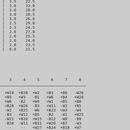
 |  3.5    22.5 

 |  3.0    33.0 

 |  3.0    28.0 

 |  3.0    26.5 

 |  3.0    26.0 

 |  2.5    29.0 

 |  2.5    24.5 

 |  2.0    27.0 

 |  2.0    25.5 

 |  2.0    24.0 

 |  1.0    23.5 

    3     4     5     6     7     8  

_____________________________________

  +W19  +B28  +W2   =B3   +B6   -W26  

  +B5   +W3   -B1   +W6   +B4   +W28  

  +W6   -B2   +W4   =W1   =B5   +B8   

  =B28  +W26  -B3   +W11  -W2   +B5   

  -W2   +B25  -W6   +B23  =W3   -W4   

  -B3   +W12  +B5   -B2   -W1   +W25  

  -W21  +B16  +W15  -B12  -W8   -B9   

  -B26  -W11  +B31  +W20  +B7   -W3   

   --    --   +W27  +B24  +B18  +W7   
