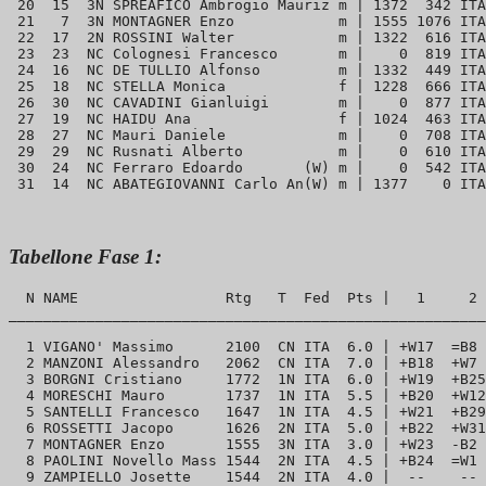
 20  15  3N SPREAFICO Ambrogio Mauriz m | 1372  342 ITA
 21   7  3N MONTAGNER Enzo            m | 1555 1076 ITA
 22  17  2N ROSSINI Walter            m | 1322  616 ITA
 23  23  NC Colognesi Francesco       m |    0  819 ITA
 24  16  NC DE TULLIO Alfonso         m | 1332  449 ITA
 25  18  NC STELLA Monica             f | 1228  666 ITA
 26  30  NC CAVADINI Gianluigi        m |    0  877 ITA
 27  19  NC HAIDU Ana                 f | 1024  463 ITA
 28  27  NC Mauri Daniele             m |    0  708 ITA
 29  29  NC Rusnati Alberto           m |    0  610 ITA
 30  24  NC Ferraro Edoardo       (W) m |    0  542 ITA
Tabellone Fase 1:
  N NAME                 Rtg   T  Fed  Pts |   1     2 
_______________________________________________________
  1 VIGANO' Massimo      2100  CN ITA  6.0 | +W17  =B8 
  2 MANZONI Alessandro   2062  CN ITA  7.0 | +B18  +W7 
  3 BORGNI Cristiano     1772  1N ITA  6.0 | +W19  +B25
  4 MORESCHI Mauro       1737  1N ITA  5.5 | +B20  +W12
  5 SANTELLI Francesco   1647  1N ITA  4.5 | +W21  +B29
  6 ROSSETTI Jacopo      1626  2N ITA  5.0 | +B22  +W31
  7 MONTAGNER Enzo       1555  3N ITA  3.0 | +W23  -B2 
  8 PAOLINI Novello Mass 1544  2N ITA  4.5 | +B24  =W1 
  9 ZAMPIELLO Josette    1544  2N ITA  4.0 |  --    -- 