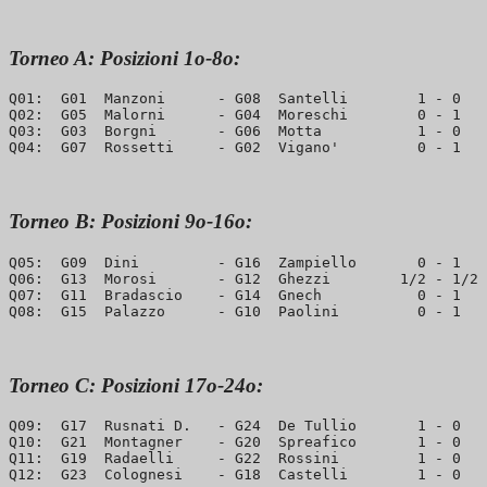
Torneo A: Posizioni 1o-8o:
Q01:  G01  Manzoni      - G08  Santelli        1 - 0   
Q02:  G05  Malorni      - G04  Moreschi        0 - 1   
Q03:  G03  Borgni       - G06  Motta           1 - 0   
Torneo B: Posizioni 9o-16o:
Q05:  G09  Dini         - G16  Zampiello       0 - 1   
Q06:  G13  Morosi       - G12  Ghezzi        1/2 - 1/2 
Q07:  G11  Bradascio    - G14  Gnech           0 - 1   
Torneo C: Posizioni 17o-24o:
Q09:  G17  Rusnati D.   - G24  De Tullio       1 - 0   
Q10:  G21  Montagner    - G20  Spreafico       1 - 0   
Q11:  G19  Radaelli     - G22  Rossini         1 - 0   