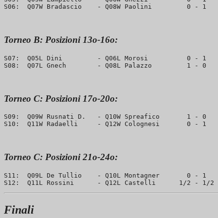
Torneo B: Posizioni 13o-16o:
S07:  Q05L Dini         - Q06L Morosi          0 - 1   
Torneo C: Posizioni 17o-20o:
S09:  Q09W Rusnati D.   - Q10W Spreafico       1 - 0   
Torneo C: Posizioni 21o-24o:
S11:  Q09L De Tullio    - Q10L Montagner       0 - 1   
Finali