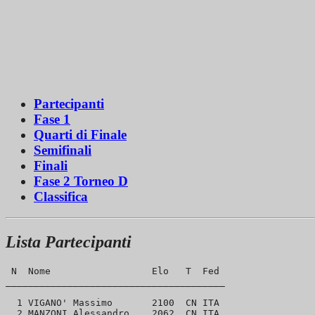
Partecipanti
Fase 1
Quarti di Finale
Semifinali
Finali
Fase 2 Torneo D
Classifica
Lista Partecipanti
 N  Nome                  Elo   T  Fed 

_______________________________________

  1 VIGANO' Massimo       2100  CN ITA 

  2 MANZONI Alessandro    2062  CN ITA 
