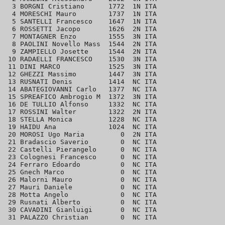
  3 BORGNI Cristiano      1772  1N ITA 

  4 MORESCHI Mauro        1737  1N ITA 

  5 SANTELLI Francesco    1647  1N ITA 

  6 ROSSETTI Jacopo       1626  2N ITA 

  7 MONTAGNER Enzo        1555  3N ITA 

  8 PAOLINI Novello Mass  1544  2N ITA 

  9 ZAMPIELLO Josette     1544  2N ITA 

 10 RADAELLI FRANCESCO    1530  3N ITA 

 11 DINI MARCO            1525  3N ITA 

 12 GHEZZI Massimo        1447  3N ITA 

 13 RUSNATI Denis         1414  NC ITA 

 14 ABATEGIOVANNI Carlo   1377  NC ITA 

 15 SPREAFICO Ambrogio M  1372  3N ITA 

 16 DE TULLIO Alfonso     1332  NC ITA 

 17 ROSSINI Walter        1322  2N ITA 

 18 STELLA Monica         1228  NC ITA 

 19 HAIDU Ana             1024  NC ITA 

 20 MOROSI Ugo Maria         0  2N ITA 

 21 Bradascio Saverio        0  NC ITA 

 22 Castelli Pierangelo      0  NC ITA 

 23 Colognesi Francesco      0  NC ITA 

 24 Ferraro Edoardo          0  NC ITA 

 25 Gnech Marco              0  NC ITA 

 26 Malorni Mauro            0  NC ITA 

 27 Mauri Daniele            0  NC ITA 

 28 Motta Angelo             0  NC ITA 

 29 Rusnati Alberto          0  NC ITA 

 30 CAVADINI Gianluigi       0  NC ITA 
