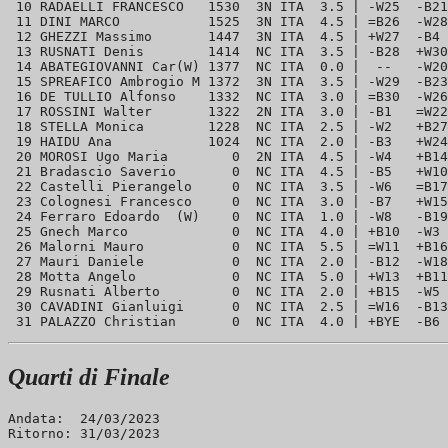
 10 RADAELLI FRANCESCO   1530  3N ITA  3.5 | -W25  -B21
 11 DINI MARCO           1525  3N ITA  4.5 | =B26  -W28
 12 GHEZZI Massimo       1447  3N ITA  4.5 | +W27  -B4 
 13 RUSNATI Denis        1414  NC ITA  3.5 | -B28  +W30
 14 ABATEGIOVANNI Car(W) 1377  NC ITA  0.0 |  --   -W20
 15 SPREAFICO Ambrogio M 1372  3N ITA  3.5 | -W29  -B23
 16 DE TULLIO Alfonso    1332  NC ITA  3.0 | =B30  -W26
 17 ROSSINI Walter       1322  2N ITA  3.0 | -B1   =W22
 18 STELLA Monica        1228  NC ITA  2.5 | -W2   +B27
 19 HAIDU Ana            1024  NC ITA  2.0 | -B3   +W24
 20 MOROSI Ugo Maria        0  2N ITA  4.5 | -W4   +B14
 21 Bradascio Saverio       0  NC ITA  4.5 | -B5   +W10
 22 Castelli Pierangelo     0  NC ITA  3.5 | -W6   =B17
 23 Colognesi Francesco     0  NC ITA  3.0 | -B7   +W15
 24 Ferraro Edoardo  (W)    0  NC ITA  1.0 | -W8   -B19
 25 Gnech Marco             0  NC ITA  4.0 | +B10  -W3 
 26 Malorni Mauro           0  NC ITA  5.5 | =W11  +B16
 27 Mauri Daniele           0  NC ITA  2.0 | -B12  -W18
 28 Motta Angelo            0  NC ITA  5.0 | +W13  +B11
 29 Rusnati Alberto         0  NC ITA  2.0 | +B15  -W5 
 30 CAVADINI Gianluigi      0  NC ITA  2.5 | =W16  -B13
Quarti di Finale
Andata:  24/03/2023
