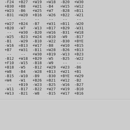
  -F24  +B27  +W19  =W18  -B20  +W30  

  +B30  +B8   +W21  -B4   =W15  =W12  

  +W23  -B6   +W25  +W7   -B28  =B11  

  -B31  =W20  +B16  -W26  +B22  -W21  

   --    --    --    --    --    --   

  +W27  +B24  -B7   +W31  =B11  -W20  

  +B20  -W7   -W13  =B17  +B29  -W31  

   --   +W30  -B20  =W16  -B31  +W18  

  -W25  -B23  +W24  =B10  -W9   -B17  

  -B1   -W29  -B10  -W22  -B30  +BYE  

  -W16  =B13  +W17  -B8   +W10  +B15  

  +B7   +W31  -B11  =W28  -B26  +B13  

   --    --   +W30  +B19  -W13  +B23  

  -B12  +W18  +B29  -W5   -B25  -W22  

  +F10  -W15  -B18  -W9    --    --   

  +B18  -W5   -B12  +W29  +W23  -B6   

  +W8   -B4   -W28  +B13  +W21  +B1   

  -B15  -W10  -B9   -B30  +BYE  +W29  

  =W4   -W1   +B26  =B21  +W12  -B2   

   --   +B19  -W23  -B25  -W16  -B27  

  -W11  -B17  -B22  +W27  +W19  -B10  
