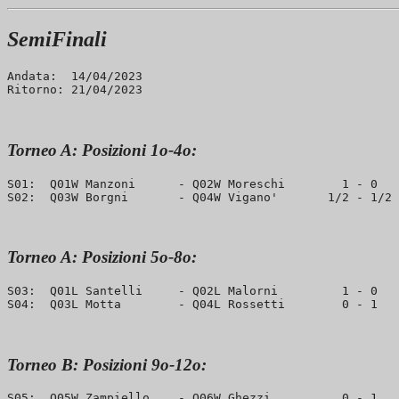
SemiFinali
Andata:  14/04/2023

Torneo A: Posizioni 1o-4o:
S01:  Q01W Manzoni      - Q02W Moreschi        1 - 0   
Torneo A: Posizioni 5o-8o:
S03:  Q01L Santelli     - Q02L Malorni         1 - 0   
Torneo B: Posizioni 9o-12o:
S05:  Q05W Zampiello    - Q06W Ghezzi          0 - 1   