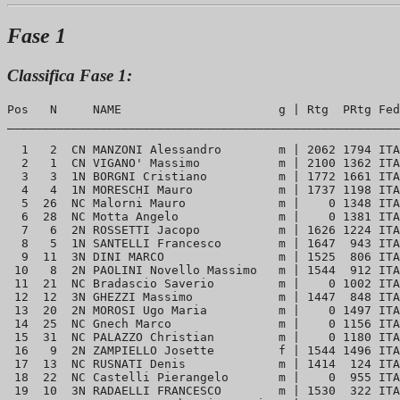
Fase 1
Classifica Fase 1:
Pos   N     NAME                      g | Rtg  PRtg Fed
_______________________________________________________
  1   2  CN MANZONI Alessandro        m | 2062 1794 ITA
  2   1  CN VIGANO' Massimo           m | 2100 1362 ITA
  3   3  1N BORGNI Cristiano          m | 1772 1661 ITA
  4   4  1N MORESCHI Mauro            m | 1737 1198 ITA
  5  26  NC Malorni Mauro             m |    0 1348 ITA
  6  28  NC Motta Angelo              m |    0 1381 ITA
  7   6  2N ROSSETTI Jacopo           m | 1626 1224 ITA
  8   5  1N SANTELLI Francesco        m | 1647  943 ITA
  9  11  3N DINI MARCO                m | 1525  806 ITA
 10   8  2N PAOLINI Novello Massimo   m | 1544  912 ITA
 11  21  NC Bradascio Saverio         m |    0 1002 ITA
 12  12  3N GHEZZI Massimo            m | 1447  848 ITA
 13  20  2N MOROSI Ugo Maria          m |    0 1497 ITA
 14  25  NC Gnech Marco               m |    0 1156 ITA
 15  31  NC PALAZZO Christian         m |    0 1180 ITA
 16   9  2N ZAMPIELLO Josette         f | 1544 1496 ITA
 17  13  NC RUSNATI Denis             m | 1414  124 ITA
 18  22  NC Castelli Pierangelo       m |    0  955 ITA
 19  10  3N RADAELLI FRANCESCO        m | 1530  322 ITA