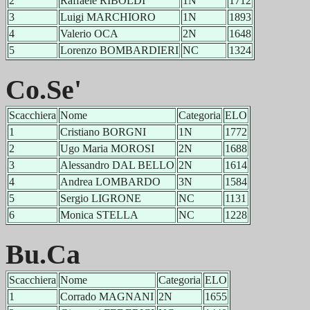
2
Raffaele RIBOLDI
1N
1712
3
Luigi MARCHIORO
1N
1893
4
Valerio OCA
2N
1648
5
Lorenzo BOMBARDIERI
NC
1324
Co.Se'
Scacchiera
Nome
Categoria
ELO
1
Cristiano BORGNI
1N
1772
2
Ugo Maria MOROSI
2N
1688
3
Alessandro DAL BELLO
2N
1614
4
Andrea LOMBARDO
3N
1584
5
Sergio LIGRONE
NC
1131
6
Monica STELLA
NC
1228
Bu.Ca
Scacchiera
Nome
Categoria
ELO
1
Corrado MAGNANI
2N
1655