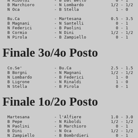
  N Riboldi          - B Dal Bello            0 - 1

  B Marchioro        - N Lombardo           1/2 - 1/2

  N Oca              - B Stella               1 - 0

  Bu.Ca              - Martesana            0.5 - 3.5

  B Magnani          - N Santelli             0 - 1

  N Federici         - B Paolini              0 - 1

  B Cormio           - N Dini               1/2 - 1/2

Finale 3o/4o Posto
  Co.Se'             - Bu.Ca                2.5 - 1.5

  B Borgni           - N Magnani            1/2 - 1/2

  N Lombardo         - B Federici             1 - 0

  B Ligrone          - N Rinaldi              1 - 0

Finale 1o/2o Posto
  Martesana          - l'Alfiere            1.0 - 3.0

  B Pepe             - N Riboldi            1/2 - 1/2

  N Paolini          - B Marchioro            0 - 1

  B Dini             - N Oca                1/2 - 1/2
