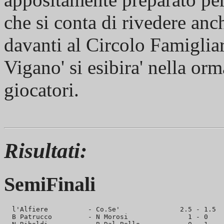
che si conta di rivedere an
davanti al Circolo Famigli
Vigano' si esibira' nella or
giocatori.
Risultati:
SemiFinali
  l'Alfiere          - Co.Se'               2.5 - 1.5

  B Patrucco         - N Morosi               1 - 0
