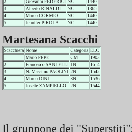
2
Giovanni FEDERICI
NC
1440
3
Alberto RINALDI
NC
1365
4
Marco CORMIO
NC
1440
5
Jennifer PIROLA
NC
1440
Martesana Scacchi
Scacchiera
Nome
Categoria
ELO
1
Mario PEPE
CM
1903
2
Francesco SANTELLI
1N
1614
3
N. Massimo PAOLINI
2N
1542
4
Marco DINI
3N
1536
5
Josette ZAMPIELLO
2N
1544
Il gruppone dei "Superstiti"