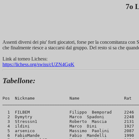
7o 
Assenti diversi dei piu' forti giocatori, forse per la concomitanza co
che finalmente riesce a staccarsi dal gruppo. Del resto si sa che quando
Link al torneo Lichess:
https://lichess.org/swiss/cUZN4GgK
Tabellone:
Pos  Nickname              Name                  Rat   
_______________________________________________________
  1  FILBEM                Filippo  Bemporad     2246  
  2  Dymytry               Marco  Spadoni        2248  
  3  Stresssn1             Roberto  Mascia       2131  
  4  ildini                Marco  Dini           1927  
  5  arsenico              Massimo  Paolini      2087  
  6  FabioMande            Fabio  Mandelli       1990  