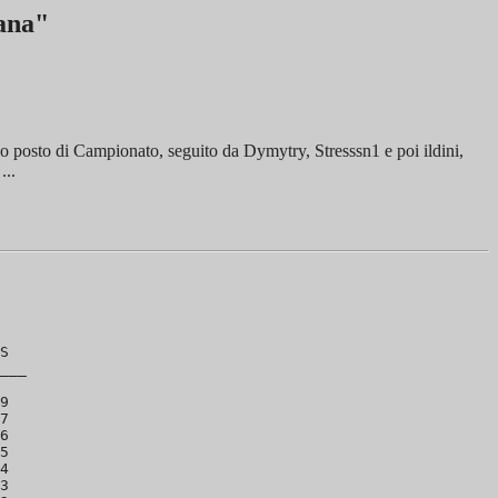
ana"
3o posto di Campionato, seguito da Dymytry, Stresssn1 e poi ildini,
...
S

___

9

7

6

5

4

3
