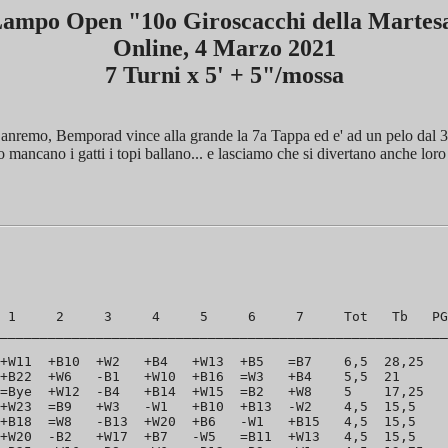
Lampo Open "10o Giroscacchi della Martes
Online, 4 Marzo 2021
7 Turni x 5' + 5"/mossa
n Sanremo, Bemporad vince alla grande la 7a Tappa ed e' ad un pelo dal 
 mancano i gatti i topi ballano... e lasciamo che si divertano anche loro 
 1     2     3     4     5     6     7     Tot   Tb   PG
________________________________________________________
+W11  +B10  +W2   +B4   +W13  +B5   =B7    6,5  28,25   
+B22  +W6   -B1   +W10  +B16  =W3   +B4    5,5  21      
=Bye  +W12  -B4   +B14  +W15  =B2   +W8    5    17,25   
+W23  =B9   +W3   -W1   +B10  +B13  -W2    4,5  15,5    
+B18  =W8   -B13  +W20  +B6   -W1   +B15   4,5  15,5    
+W20  -B2   +W17  +B7   -W5   =B11  +W13   4,5  15,5    