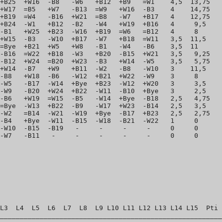
+B25  +W16  -B8   -W6   +B12  +B9   =W1    4,5  13,75   
+W17  =B5   +W7   -B13  =W9   +W16  -B3    4    14,75   
+B19  =W4   -B16  +W21  =B8   -W7   +B17   4    12,75   
+B24  -W1   +B12  -B2   -W4   +W19  +B16   4     9,5    
-B1   +W25  +B23  -W16  +B19  =W6   =B12   4     8      
+W15  -B3   -W10  +B17  -W7   +B18  =W11   3,5  11,5    
=Bye  +B21  +W5   +W8   -B1   -W4   -B6    3,5  11      
-B16  =W22  +B18  -W3   +B20  -B15  +W21   3,5   9,25   
-B12  +W24  =B20  +W23  -B3   +W14  -W5    3,5   5,75   
+W14  -B7   +W9   +B11  -W2   -B8   -W10   3    11,5    
-B8   +W18  -B6   -W12  +B21  +W22  -W9    3     8      
-W5   -B17  -W14  +Bye  +B23  -W12  +W20   3     3,5    
-W9   -B20  +W24  +B22  -W11  -B10  +Bye   3     2,5    
-B6   +W19  =W15  -B5   -W14  +Bye  -B18   2,5   4,75   
=Bye  -W13  +B22  -B9   -W17  +W23  -B14   2,5   3,5    
-W2   =B14  -W21  -W19  +Bye  -B17  +B23   2,5   2,75   
-B4   +Bye  -W11  -B15  -W18  -B21  -W22   1     0      
-W10  -B15  -B19   -     -     -     -     0     0      
L3  L4  L5  L6  L7  L8  L9 L10 L11 L12 L13 L14 L15  Pti 
________________________________________________________