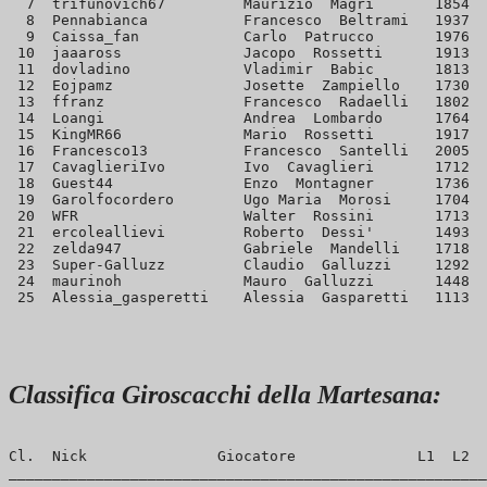
  7  trifunovich67         Maurizio  Magri       1854  
  8  Pennabianca           Francesco  Beltrami   1937  
  9  Caissa_fan            Carlo  Patrucco       1976  
 10  jaaaross              Jacopo  Rossetti      1913  
 11  dovladino             Vladimir  Babic       1813  
 12  Eojpamz               Josette  Zampiello    1730  
 13  ffranz                Francesco  Radaelli   1802  
 14  Loangi                Andrea  Lombardo      1764  
 15  KingMR66              Mario  Rossetti       1917  
 16  Francesco13           Francesco  Santelli   2005  
 17  CavaglieriIvo         Ivo  Cavaglieri       1712  
 18  Guest44               Enzo  Montagner       1736  
 19  Garolfocordero        Ugo Maria  Morosi     1704  
 20  WFR                   Walter  Rossini       1713  
 21  ercoleallievi         Roberto  Dessi'       1493  
 22  zelda947              Gabriele  Mandelli    1718  
 23  Super-Galluzz         Claudio  Galluzzi     1292  
 24  maurinoh              Mauro  Galluzzi       1448  
Classifica Giroscacchi della Martesana:
Cl.  Nick               Giocatore              L1  L2  
_______________________________________________________