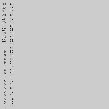
 39  45

 32  45 

 31  54  

 28  45

 23  45 

 25  63

 17  45

 17  63

 13  63

 13  63

 12  63 

 11  63

 11  63

  6  36

  8  63

  6  18

  6  54

  7  63

  6  63

  6  54

  7  63

  5  27

  5  45

  5  45

  5  45

  5  45

  5  54

  5  45

  4  36
