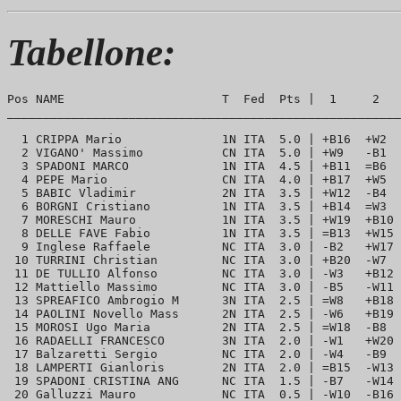
Tabellone:
Pos NAME                      T  Fed  Pts |  1     2   
_______________________________________________________
  1 CRIPPA Mario              1N ITA  5.0 | +B16  +W2  
  2 VIGANO' Massimo           CN ITA  5.0 | +W9   -B1  
  3 SPADONI MARCO             1N ITA  4.5 | +B11  =B6  
  4 PEPE Mario                CN ITA  4.0 | +B17  +W5  
  5 BABIC Vladimir            2N ITA  3.5 | +W12  -B4  
  6 BORGNI Cristiano          1N ITA  3.5 | +B14  =W3  
  7 MORESCHI Mauro            1N ITA  3.5 | +W19  +B10 
  8 DELLE FAVE Fabio          1N ITA  3.5 | =B13  +W15 
  9 Inglese Raffaele          NC ITA  3.0 | -B2   +W17 
 10 TURRINI Christian         NC ITA  3.0 | +B20  -W7  
 11 DE TULLIO Alfonso         NC ITA  3.0 | -W3   +B12 
 12 Mattiello Massimo         NC ITA  3.0 | -B5   -W11 
 13 SPREAFICO Ambrogio M      3N ITA  2.5 | =W8   +B18 
 14 PAOLINI Novello Mass      2N ITA  2.5 | -W6   +B19 
 15 MOROSI Ugo Maria          2N ITA  2.5 | =W18  -B8  
 16 RADAELLI FRANCESCO        3N ITA  2.0 | -W1   +W20 
 17 Balzaretti Sergio         NC ITA  2.0 | -W4   -B9  
 18 LAMPERTI Gianloris        2N ITA  2.0 | =B15  -W13 
 19 SPADONI CRISTINA ANG      NC ITA  1.5 | -B7   -W14 