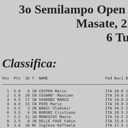
3o Semilampo Open 
Masate, 
6 Tu
Classifica:
Pos  Pts  ID T  NAME                         Fed Buc1 B
_______________________________________________________
  1  5.0   6 1N CRIPPA Mario                 ITA 20.0 2
  2  5.0  20 CN VIGANO' Massimo              ITA 19.0 2
  3  4.5  17 1N SPADONI MARCO                ITA 19.0 2
  4  4.0  15 CN PEPE Mario                   ITA 19.0 2
  5  3.5   3 2N BABIC Vladimir               ITA 20.5 2
  6  3.5   4 1N BORGNI Cristiano             ITA 20.5 2
  7  3.5  12 1N MORESCHI Mauro               ITA 19.5 2
  8  3.5   8 1N DELLE FAVE Fabio             ITA 15.0 1
  9  3.0  10 NC Inglese Raffaele             ITA 17.5 1