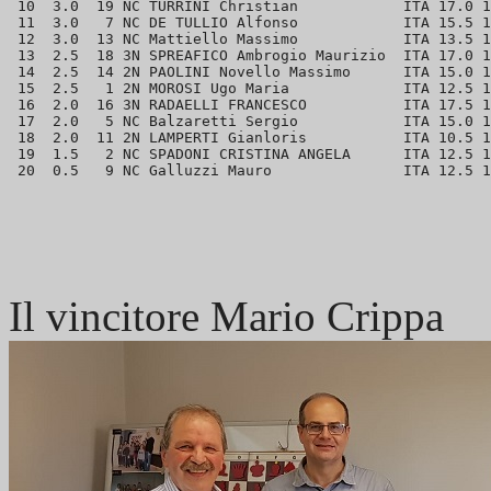
 10  3.0  19 NC TURRINI Christian            ITA 17.0 1
 11  3.0   7 NC DE TULLIO Alfonso            ITA 15.5 1
 12  3.0  13 NC Mattiello Massimo            ITA 13.5 1
 13  2.5  18 3N SPREAFICO Ambrogio Maurizio  ITA 17.0 1
 14  2.5  14 2N PAOLINI Novello Massimo      ITA 15.0 1
 15  2.5   1 2N MOROSI Ugo Maria             ITA 12.5 1
 16  2.0  16 3N RADAELLI FRANCESCO           ITA 17.5 1
 17  2.0   5 NC Balzaretti Sergio            ITA 15.0 1
 18  2.0  11 2N LAMPERTI Gianloris           ITA 10.5 1
 19  1.5   2 NC SPADONI CRISTINA ANGELA      ITA 12.5 1
Il vincitore Mario Crippa