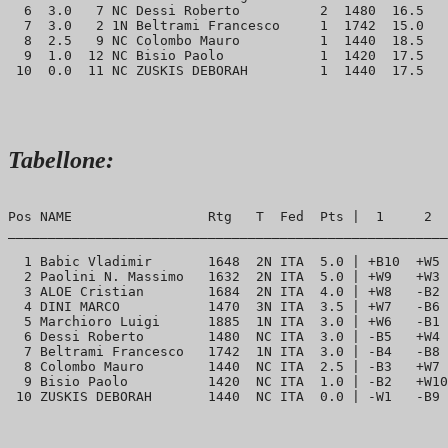
  6  3.0   7 NC Dessi Roberto          2  1480  16.5 

  7  3.0   2 1N Beltrami Francesco     1  1742  15.0 

  8  2.5   9 NC Colombo Mauro          1  1440  18.5 

  9  1.0  12 NC Bisio Paolo            1  1420  17.5 

Tabellone:
Pos NAME                 Rtg   T  Fed  Pts |  1     2  
_______________________________________________________
  1 Babic Vladimir       1648  2N ITA  5.0 | +B10  +W5 
  2 Paolini N. Massimo   1632  2N ITA  5.0 | +W9   +W3 
  3 ALOE Cristian        1684  2N ITA  4.0 | +W8   -B2 
  4 DINI MARCO           1470  3N ITA  3.5 | +W7   -B6 
  5 Marchioro Luigi      1885  1N ITA  3.0 | +W6   -B1 
  6 Dessi Roberto        1480  NC ITA  3.0 | -B5   +W4 
  7 Beltrami Francesco   1742  1N ITA  3.0 | -B4   -B8 
  8 Colombo Mauro        1440  NC ITA  2.5 | -B3   +W7 
  9 Bisio Paolo          1420  NC ITA  1.0 | -B2   +W10