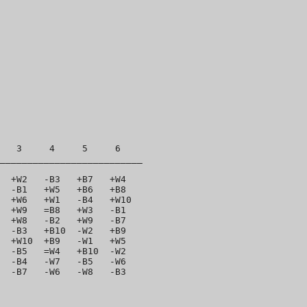
   3     4     5     6 

__________________________

  +W2   -B3   +B7   +W4 

  -B1   +W5   +B6   +B8 

  +W6   +W1   -B4   +W10

  +W9   =B8   +W3   -B1 

  +W8   -B2   +W9   -B7 

  -B3   +B10  -W2   +B9 

  +W10  +B9   -W1   +W5 

  -B5   =W4   +B10  -W2 

  -B4   -W7   -B5   -W6 
