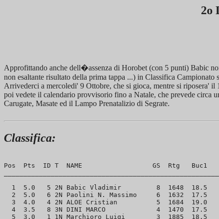
2o 
Approfittando anche dell�assenza di Horobet (con 5 punti) Babic non so
non esaltante risultato della prima tappa ...) in Classifica Campionato s
Arrivederci a mercoledi' 9 Ottobre, che si gioca, mentre si riposera' il 
poi vedete il calendario provvisorio fino a Natale, che prevede circa 
Carugate, Masate ed il Lampo Prenatalizio di Segrate.
Classifica:
Pos  Pts  ID T  NAME                  GS  Rtg   Buc1  

_______________________________________________________

  1  5.0   5 2N Babic Vladimir         8  1648  18.5 

  2  5.0   6 2N Paolini N. Massimo     6  1632  17.5 

  3  4.0   4 2N ALOE Cristian          5  1684  19.0 

  4  3.5   8 3N DINI MARCO             4  1470  17.5 

  5  3.0   1 1N Marchioro Luigi        3  1885  18.5 
