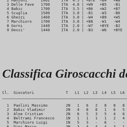
  2 Manzoni      2062     ITA  4.5 | +BYE  =B4   +W8   
  3 Delle Fave   1700     ITA  4.0 | +W9   +B5   -B1   
  4 Babic        1700     ITA  3.5 | +B6   =W2   +B7   
  5 Scuglia      1500     ITA  3.0 | -B1   -W3   -B6   
  6 Ghezzi       1460     ITA  3.0 | -W4   +B9   +W5   
  7 Marchioro    1700     ITA  3.0 | +B8   -W1   -W4   
  8 Gorni        1440     ITA  2.0 | -W7   +BYE  -B2   
Classifica Giroscacchi 
Cl.  Giocatori              T   L1  L2  L3  L4  L5  L6 
_______________________________________________________
  1  Paolini Massimo        2N   1   6   2   8   8   8 
  2  Babic Vladimir         2N   4   8   8   1   6   5 
  3  Aloe Cristian          2N   6   5   3   5   4   6 
  4  Beltrami Francesco     1N   1   1   1   1   2   4 
  5  Marchioro Luigi        1N   5   3   -   6   -   - 
  6  Dini Marco             3N   3   4   4   4   3   1 