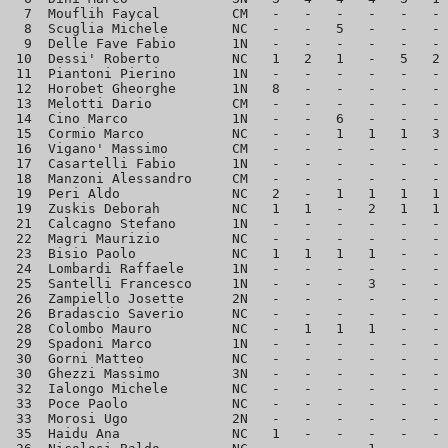
  7  Mouflih Faycal         CM   -   -   -   -   -   - 
  8  Scuglia Michele        NC   -   -   5   -   -   - 
  9  Delle Fave Fabio       1N   -   -   -   -   -   - 
 10  Dessi' Roberto         NC   1   2   1   -   5   2 
 11  Piantoni Pierino       1N   -   -   -   -   -   - 
 12  Horobet Gheorghe       1N   8   -   -   -   -   - 
 13  Melotti Dario          CM   -   -   -   -   -   - 
 14  Cino Marco             1N   -   -   6   -   -   - 
 15  Cormio Marco           NC   -   -   1   1   1   3 
 16  Vigano' Massimo        CM   -   -   -   -   -   - 
 17  Casartelli Fabio       1N   -   -   -   -   -   - 
 18  Manzoni Alessandro     CM   -   -   -   -   -   - 
 19  Peri Aldo              NC   2   -   1   1   1   1 
 19  Zuskis Deborah         NC   1   1   -   2   1   1 
 21  Calcagno Stefano       1N   -   -   -   -   -   - 
 22  Magri Maurizio         NC   -   -   -   -   -   - 
 23  Bisio Paolo            NC   1   1   1   1   -   - 
 24  Lombardi Raffaele      1N   -   -   -   -   -   - 
 25  Santelli Francesco     1N   -   -   -   3   -   - 
 26  Zampiello Josette      2N   -   -   -   -   -   - 
 26  Bradascio Saverio      NC   -   -   -   -   -   - 
 28  Colombo Mauro          NC   -   1   1   1   -   - 
 29  Spadoni Marco          1N   -   -   -   -   -   - 
 30  Gorni Matteo           NC   -   -   -   -   -   - 
 30  Ghezzi Massimo         3N   -   -   -   -   -   - 
 32  Ialongo Michele        NC   -   -   -   -   -   - 
 33  Poce Paolo             NC   -   -   -   -   -   - 
 33  Morosi Ugo             2N   -   -   -   -   -   - 
 35  Haidu Ana              NC   1   -   -   -   -   - 