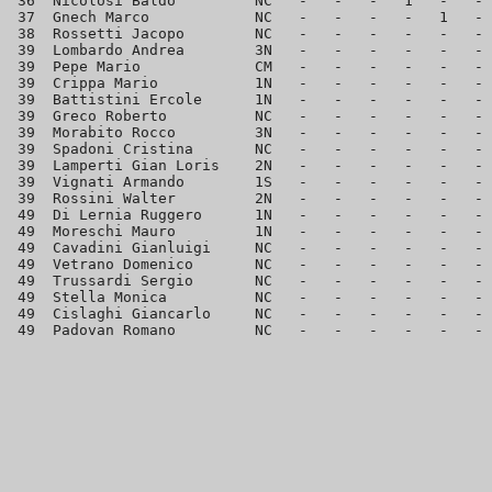
 36  Nicolosi Baldo         NC   -   -   -   1   -   - 
 37  Gnech Marco            NC   -   -   -   -   1   - 
 38  Rossetti Jacopo        NC   -   -   -   -   -   - 
 39  Lombardo Andrea        3N   -   -   -   -   -   - 
 39  Pepe Mario             CM   -   -   -   -   -   - 
 39  Crippa Mario           1N   -   -   -   -   -   - 
 39  Battistini Ercole      1N   -   -   -   -   -   - 
 39  Greco Roberto          NC   -   -   -   -   -   - 
 39  Morabito Rocco         3N   -   -   -   -   -   - 
 39  Spadoni Cristina       NC   -   -   -   -   -   - 
 39  Lamperti Gian Loris    2N   -   -   -   -   -   - 
 39  Vignati Armando        1S   -   -   -   -   -   - 
 39  Rossini Walter         2N   -   -   -   -   -   - 
 49  Di Lernia Ruggero      1N   -   -   -   -   -   - 
 49  Moreschi Mauro         1N   -   -   -   -   -   - 
 49  Cavadini Gianluigi     NC   -   -   -   -   -   - 
 49  Vetrano Domenico       NC   -   -   -   -   -   - 
 49  Trussardi Sergio       NC   -   -   -   -   -   - 
 49  Stella Monica          NC   -   -   -   -   -   - 
 49  Cislaghi Giancarlo     NC   -   -   -   -   -   - 