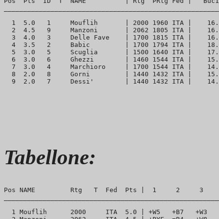
Pos  Pts  ID  T  NAME          | Rtg  PRtg Fed |   Buc1
_______________________________________________________
  1  5.0   1     Mouflih       | 2000 1960 ITA |    16.
  2  4.5   9     Manzoni       | 2062 1805 ITA |    16.
  3  4.0   3     Delle Fave    | 1700 1815 ITA |    16.
  4  3.5   2     Babic         | 1700 1794 ITA |    18.
  5  3.0   5     Scuglia       | 1500 1640 ITA |    17.
  6  3.0   6     Ghezzi        | 1460 1544 ITA |    15.
  7  3.0   4     Marchioro     | 1700 1544 ITA |    14.
  8  2.0   8     Gorni         | 1440 1432 ITA |    15.
Tabellone:
Pos NAME         Rtg   T  Fed  Pts |  1     2     3    
_______________________________________________________
  1 Mouflih      2000     ITA  5.0 | +W5   +B7   +W3   