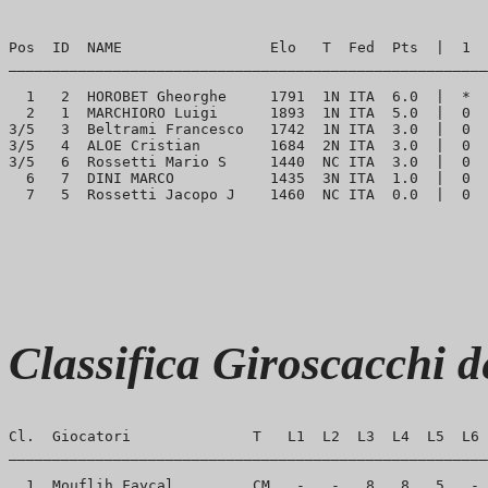
Pos  ID  NAME                 Elo   T  Fed  Pts  |  1  
_______________________________________________________
  1   2  HOROBET Gheorghe     1791  1N ITA  6.0  |  *  
  2   1  MARCHIORO Luigi      1893  1N ITA  5.0  |  0  
3/5   3  Beltrami Francesco   1742  1N ITA  3.0  |  0  
3/5   4  ALOE Cristian        1684  2N ITA  3.0  |  0  
3/5   6  Rossetti Mario S     1440  NC ITA  3.0  |  0  
  6   7  DINI MARCO           1435  3N ITA  1.0  |  0  
Classifica Giroscacchi 
Cl.  Giocatori              T   L1  L2  L3  L4  L5  L6 
_______________________________________________________
  1  Mouflih Faycal         CM   -   -   8   8   5   - 