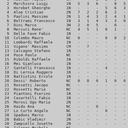
  2  Marchioro Luigi        1N   5   3   6   -   8   5 
  3  Horobet Gheorghe       1N   -   -   -   5   6   3 
  4  Aloe Cristian          2N   7   2   2   6   2   - 
  5  Paolini Massimo        2N   1   4   3   2   4   1 
  6  Beltrami Francesco     1N   3   1   4   3   3   0 
  7  Dini Marco             3N   2   0   5   -   0   - 
  8  Mercuri Rene'          NC   4   5   1   0   1   - 
  9  Delle Fave Fabio       1N   -   -   -   -   -   - 
 10  Colombo Mauro          NC   0   -   -   0   0   2 
 11  Lombardi Raffaele      1N   -   -   -   -   -   - 
 11  Vigano' Massimo        CM   -   7   -   -   -   - 
 13  Calcagno Stefano       1N   -   -   -   -   -   - 
 14  Poce Paolo             NC   -   -   -   -   -   - 
 15  Riboldi Raffaele       1N   -   -   -   -   -   - 
 16  Mei Gianluca           1N   -   -   -   -   -   - 
 17  Santelli Francesco     1N   -   -   -   4   -   - 
 18  Di Lernia Ruggero      1N   -   -   -   -   -   - 
 19  Battistini Ercole      1N   -   -   -   -   -   - 
 20  Dessi' Roberto         NC   0   0   0   1   0   0 
 21  Rossetti Jacopo        NC   -   -   -   -   -   - 
 22  Rossetti Mario         NC   -   -   -   -   -   - 
 23  Piantoni Pierino       1N   -   -   -   -   -   - 
 24  Casartelli Fabio       1N   -   -   -   -   -   - 
 25  Morosi Ugo Maria       2N   -   -   -   -   -   - 
 26  Haidu Ana              NC   -   -   0   -   -   - 
 27  Lo Curto Angelo        NC   -   -   -   0   -   - 
 28  Spadoni Marco          1N   -   -   -   -   -   - 
 28  Babic Vladimir         2N   -   -   -   -   -   - 
 28  Zampiello Josette      2N   -   -   -   -   -   - 
 28  Ialongo Michele        NC   -   -   -   -   -   - 