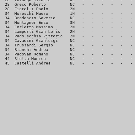
 28  Greco ROberto          NC   -   -   -   -   -   - 
 28  Fiorelli Paolo         2N   -   -   -   -   -   - 
 34  Moreschi Mauro         1N   -   -   -   -   -   - 
 34  Bradascio Saverio      NC   -   -   -   -   -   - 
 34  Montagner Enzo         3N   -   -   -   -   -   - 
 34  Corletto Massimo       2N   -   -   -   -   -   - 
 34  Lamperti Gian Loris    2N   -   -   -   -   -   - 
 34  Padolecchia Vittorio   2N   -   -   -   -   -   - 
 34  Cavadini Gianluigi     NC   -   -   -   -   -   - 
 34  Trussardi Sergio       NC   -   -   -   -   -   - 
 34  Bianchi Andrea         NC   -   -   -   -   -   - 
 34  Padovan Romano         NC   -   -   -   -   -   - 
 44  Stella Monica          NC   -   -   -   -   -   - 
 45  Castelli Andrea        NC   -   -   -   -   -   - 