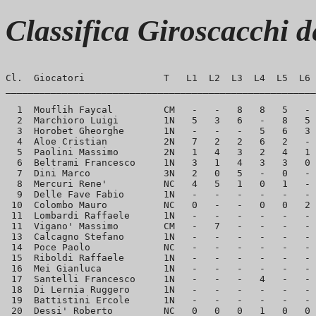
Classifica Giroscacchi 
Cl.  Giocatori              T   L1  L2  L3  L4  L5  L6 
_______________________________________________________
  1  Mouflih Faycal         CM   -   -   8   8   5   - 
  2  Marchioro Luigi        1N   5   3   6   -   8   5 
  3  Horobet Gheorghe       1N   -   -   -   5   6   3 
  4  Aloe Cristian          2N   7   2   2   6   2   - 
  5  Paolini Massimo        2N   1   4   3   2   4   1 
  6  Beltrami Francesco     1N   3   1   4   3   3   0 
  7  Dini Marco             3N   2   0   5   -   0   - 
  8  Mercuri Rene'          NC   4   5   1   0   1   - 
  9  Delle Fave Fabio       1N   -   -   -   -   -   - 
 10  Colombo Mauro          NC   0   -   -   0   0   2 
 11  Lombardi Raffaele      1N   -   -   -   -   -   - 
 11  Vigano' Massimo        CM   -   7   -   -   -   - 
 13  Calcagno Stefano       1N   -   -   -   -   -   - 
 14  Poce Paolo             NC   -   -   -   -   -   - 
 15  Riboldi Raffaele       1N   -   -   -   -   -   - 
 16  Mei Gianluca           1N   -   -   -   -   -   - 
 17  Santelli Francesco     1N   -   -   -   4   -   - 
 18  Di Lernia Ruggero      1N   -   -   -   -   -   - 
 19  Battistini Ercole      1N   -   -   -   -   -   - 
 20  Dessi' Roberto         NC   0   0   0   1   0   0 