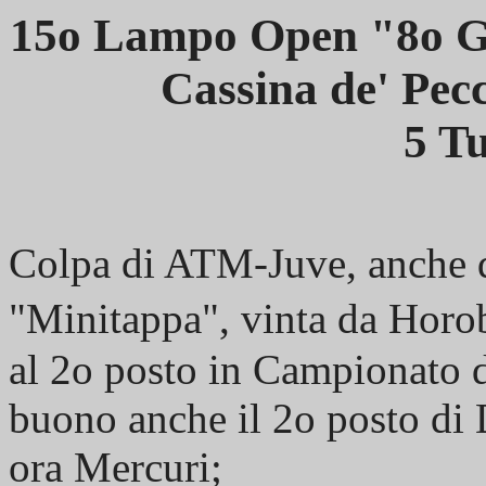
15o Lampo Open "8o Gi
Cassina de' Pec
5 Tu
Colpa di ATM-Juve, anche q
"Minitappa", vinta da Horo
al 2o posto in Campionato 
buono anche il 2o posto di
ora Mercuri;