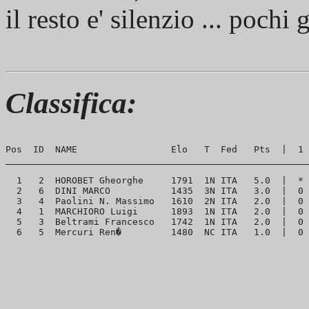
il resto e' silenzio ... poch
Classifica:
Pos  ID  NAME                 Elo   T  Fed   Pts  |  1 
_______________________________________________________
  1   2  HOROBET Gheorghe     1791  1N ITA   5.0  |  * 
  2   6  DINI MARCO           1435  3N ITA   3.0  |  0 
  3   4  Paolini N. Massimo   1610  2N ITA   2.0  |  0 
  4   1  MARCHIORO Luigi      1893  1N ITA   2.0  |  0 
  5   3  Beltrami Francesco   1742  1N ITA   2.0  |  0 