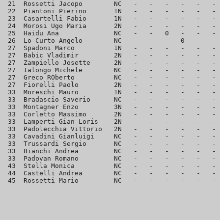
 21  Rossetti Jacopo        NC   -   -   -   -   -   - 
 22  Piantoni Pierino       1N   -   -   -   -   -   - 
 23  Casartelli Fabio       1N   -   -   -   -   -   - 
 24  Morosi Ugo Maria       2N   -   -   -   -   -   - 
 25  Haidu Ana              NC   -   -   0   -   -   - 
 26  Lo Curto Angelo        NC   -   -   -   0   -   - 
 27  Spadoni Marco          1N   -   -   -   -   -   - 
 27  Babic Vladimir         2N   -   -   -   -   -   - 
 27  Zampiello Josette      2N   -   -   -   -   -   - 
 27  Ialongo Michele        NC   -   -   -   -   -   - 
 27  Greco ROberto          NC   -   -   -   -   -   - 
 27  Fiorelli Paolo         2N   -   -   -   -   -   - 
 33  Moreschi Mauro         1N   -   -   -   -   -   - 
 33  Bradascio Saverio      NC   -   -   -   -   -   - 
 33  Montagner Enzo         3N   -   -   -   -   -   - 
 33  Corletto Massimo       2N   -   -   -   -   -   - 
 33  Lamperti Gian Loris    2N   -   -   -   -   -   - 
 33  Padolecchia Vittorio   2N   -   -   -   -   -   - 
 33  Cavadini Gianluigi     NC   -   -   -   -   -   - 
 33  Trussardi Sergio       NC   -   -   -   -   -   - 
 33  Bianchi Andrea         NC   -   -   -   -   -   - 
 33  Padovan Romano         NC   -   -   -   -   -   - 
 43  Stella Monica          NC   -   -   -   -   -   - 
 44  Castelli Andrea        NC   -   -   -   -   -   - 