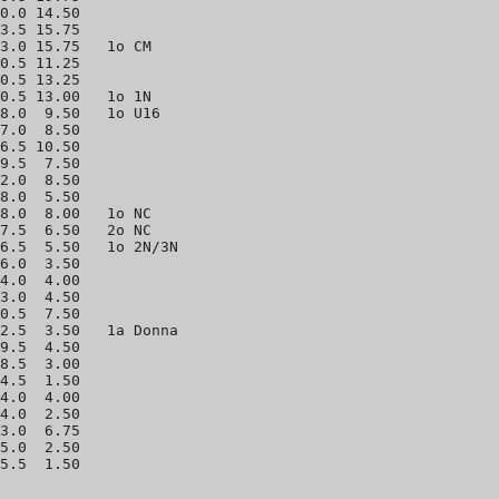
0.0 14.50 

3.5 15.75 

3.0 15.75   1o CM

0.5 11.25 

0.5 13.25 

0.5 13.00   1o 1N

8.0  9.50   1o U16

7.0  8.50 

6.5 10.50 

9.5  7.50 

2.0  8.50 

8.0  5.50 

8.0  8.00   1o NC

7.5  6.50   2o NC

6.5  5.50   1o 2N/3N

6.0  3.50 

4.0  4.00 

3.0  4.50 

0.5  7.50 

2.5  3.50   1a Donna

9.5  4.50 

8.5  3.00 

4.5  1.50 

4.0  4.00 

4.0  2.50 

3.0  6.75 

5.0  2.50 
