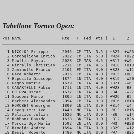
Tabellone Torneo Open:
Pos NAME                 Rtg   T  Fed  Pts |  1     2  
_______________________________________________________
  1 NICOLO' Filippo      2045  CM ITA  5.5 | =B27  +W23
  2 Gorgoglione Enrico   2022  CM ITA  5.0 | +W24  +B22
  3 Mouflih Faycal       2028  CM MAR  4.5 | +B17  +W9 
  4 Pirrello Christian   2211  CM ITA  4.5 | +W10  +B13
  5 Zaninotto Franco     2101  FM ITA  4.0 | +B23  =W11
  6 Pace Roberto         2036  CM ITA  4.0 | +W15  +B8 
  7 Esposito Giuseppe    1874  1N ITA  4.0 | +B19  -W20
  8 Pegno Mattia         1679  1N ITA  4.0 | +B21  -W6 
  9 CASARTELLI Fabio     1711  1N ITA  4.0 | +W28  -B3 
 10 CRIPPA Oscar         1677  1N ITA  4.0 | -B4   -W27
 11 Spadoni Marco        1805  1N ITA  3.5 | +W26  =B5 
 12 Barberi Alessandro   2054  CM ITA  3.0 | +W16  +B18
 13 HOROBET Gheorghe     1800  1N ITA  3.0 | +B14  -W4 
 14 Cavaglieri Ivo       1440  NC ITA  3.0 | -W13  +B15
 15 Palacios Julian      1626  NC ITA  3.0 | -B6   -W14
 16 Rabboni Davide       1638  3N ITA  3.0 | -B12  +B26
 17 Morosi Ugo Maria     1592  2N ITA  3.0 | -W3   +B28
 18 Rinaldo Andrea       1694  1N ITA  3.0 | +B29  -W12
 19 Dessi' Roberto       1480  NC ITA  3.0 | -W7   -B25