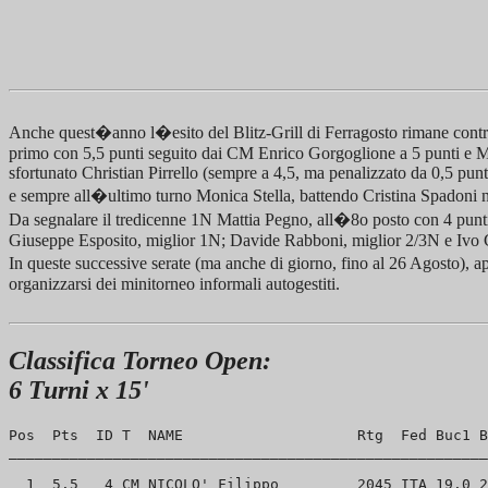
Anche quest�anno l�esito del Blitz-Grill di Ferragosto rimane contrast
primo con 5,5 punti seguito dai CM Enrico Gorgoglione a 5 punti e M
sfortunato Christian Pirrello (sempre a 4,5, ma penalizzato da 0,5 pun
e sempre all�ultimo turno Monica Stella, battendo Cristina Spadoni nel
Da segnalare il tredicenne 1N Mattia Pegno, all�8o posto con 4 punti,
Giuseppe Esposito, miglior 1N; Davide Rabboni, miglior 2/3N e Ivo 
In queste successive serate (ma anche di giorno, fino al 26 Agosto), a
organizzarsi dei minitorneo informali autogestiti.
Classifica Torneo Open:
6 Turni x 15'
Pos  Pts  ID T  NAME                    Rtg  Fed Buc1 B
_______________________________________________________
  1  5.5   4 CM NICOLO' Filippo         2045 ITA 19.0 2