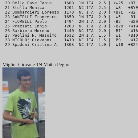
 20 Delle Fave Fabio     1688  1N ITA  2.5 | +W25  +B7 
 21 Stella Monica        1201  NC ITA  2.5 | -W8   +BYE
 22 Bombardieri Lorenzo  1178  NC ITA  2.0 | +BYE  -W2 
 23 SANTELLI Francesco   1650  1N ITA  2.0 | -W5   -B1 
 24 FIORELLI Paolo       1494  2N ITA  2.0 | -B2   -W29
 25 Preziati Ennio       1263  NC ITA  2.0 | -B20  +W19
 26 Barbiero Moreno      1440  NC ITA  2.0 | -B11  -W16
 27 Paolini N. Massimo   1632  2N ITA  1.5 | =W1   +B10
 28 NICOLO' Giovanni     1410  NC ITA  1.5 | -B9   -W17
Miglior Giovane 1N Mattia Pegno