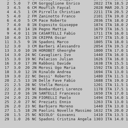
  2  5.0   7 CM Gorgoglione Enrico      2022 ITA 18.5 2
  3  4.5   6 CM Mouflih Faycal          2028 MAR 20.5 2
  4  4.5   1 CM Pirrello Christian      2211 ITA 20.5 2
  5  4.0   2 FM Zaninotto Franco        2101 ITA 19.0 2
  6  4.0   5 CM Pace Roberto            2036 ITA 18.0 2
  7  4.0   8 1N Esposito Giuseppe       1874 ITA 18.0 2
  8  4.0  14 1N Pegno Mattia            1679 ITA 16.5 1
  9  4.0  11 1N CASARTELLI Fabio        1711 ITA 16.0 1
 10  4.0  15 1N CRIPPA Oscar            1677 ITA 15.0 1
 11  3.5   9 1N Spadoni Marco           1805 ITA 18.0 1
 12  3.0   3 CM Barberi Alessandro      2054 ITA 19.5 2
 13  3.0  10 1N HOROBET Gheorghe        1800 ITA 17.0 1
 14  3.0  24 NC Cavaglieri Ivo          1440 ITA 16.0 1
 15  3.0  19 NC Palacios Julian         1626 ITA 16.0 1
 16  3.0  17 3N Rabboni Davide          1638 ITA 15.5 1
 17  3.0  20 2N Morosi Ugo Maria        1592 ITA 15.0 1
 18  3.0  12 1N Rinaldo Andrea          1694 ITA 13.0 1
 19  3.0  22 NC Dessi' Roberto          1480 ITA 11.5 1
 20  2.5  13 1N Delle Fave Fabio        1688 ITA 19.0 2
 21  2.5  28 NC Stella Monica           1201 ITA 11.5 1
 22  2.0  29 NC Bombardieri Lorenzo     1178 ITA 17.5 1
 23  2.0  16 1N SANTELLI Francesco      1650 ITA 17.0 1
 24  2.0  21 2N FIORELLI Paolo          1494 ITA 14.0 1
 25  2.0  27 NC Preziati Ennio          1263 ITA 13.0 1
 26  2.0  23 NC Barbiero Moreno         1440 ITA 13.0 1
 27  1.5  18 2N Paolini Novello Massimo 1632 ITA 20.0 2
 28  1.5  25 NC NICOLO' Giovanni        1410 ITA 13.5 1