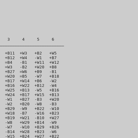
   3     4     5     6  

__________________________

  +B11  +W3   +B2   +W5 

  +B12  +W4   -W1   +B7 

  =B4   -B1   +W11  +W12

  =W3   -B2   +W20  +B8 

  +B27  =W6   +B9   -B1 

  =W20  =B5   -W7   +B18

  +B17  +W14  +B6   -W2 

  +B16  +W22  +B12  -W4 

  +W25  +B13  -W5   +B16

  +W24  +B17  +W15  +B13

  -W1   +B27  -B3   +W20

  -W2   +B20  -W8   -B3 

  +B29  -W9   +B22  -W10

  +W18  -B7   -W16  +B23

  +B19  +W21  -B10  +W27

  -W8   +W29  +B14  -W9 

  -W7   -W10  +B29  +B26

  -B14  +W28  +B23  -W6 

  -W15  +B24  +W27  +B22
