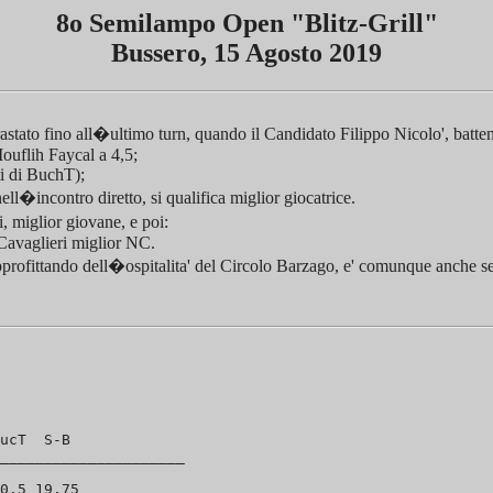
8o Semilampo Open "Blitz-Grill"
Bussero, 15 Agosto 2019
ato fino all�ultimo turn, quando il Candidato Filippo Nicolo', battendo
ouflih Faycal a 4,5;
ti di BuchT);
l�incontro diretto, si qualifica miglior giocatrice.
 miglior giovane, e poi:
Cavaglieri miglior NC.
pprofittando dell�ospitalita' del Circolo Barzago, e' comunque anche se
ucT  S-B   

_____________________

0.5 19.75 
