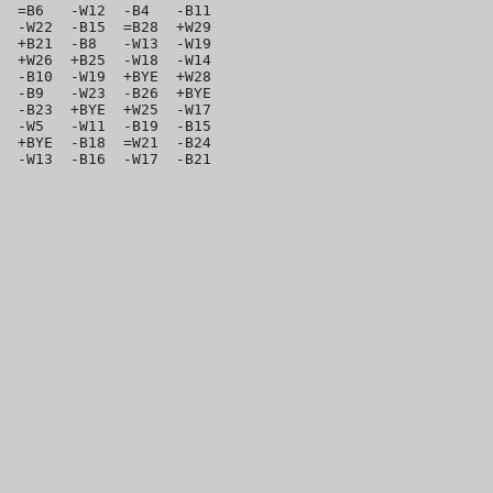
  =B6   -W12  -B4   -B11

  -W22  -B15  =B28  +W29

  +B21  -B8   -W13  -W19

  +W26  +B25  -W18  -W14

  -B10  -W19  +BYE  +W28

  -B9   -W23  -B26  +BYE

  -B23  +BYE  +W25  -W17

  -W5   -W11  -B19  -B15

  +BYE  -B18  =W21  -B24
