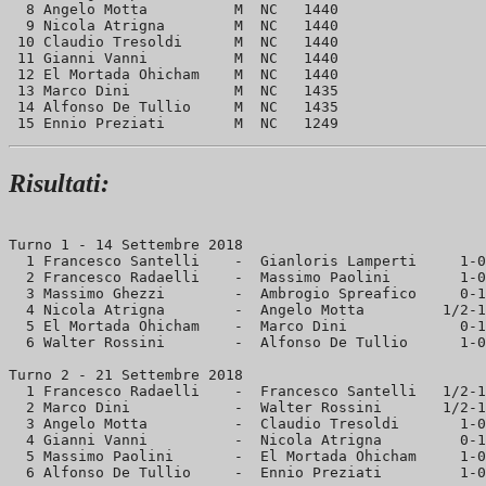
  8 Angelo Motta          M  NC   1440 

  9 Nicola Atrigna        M  NC   1440 

 10 Claudio Tresoldi      M  NC   1440 

 11 Gianni Vanni          M  NC   1440 

 12 El Mortada Ohicham    M  NC   1440 

 13 Marco Dini            M  NC   1435 

 14 Alfonso De Tullio     M  NC   1435 

Risultati:
Turno 1 - 14 Settembre 2018

  1 Francesco Santelli    -  Gianloris Lamperti     1-0
  2 Francesco Radaelli    -  Massimo Paolini        1-0
  3 Massimo Ghezzi        -  Ambrogio Spreafico     0-1
  4 Nicola Atrigna        -  Angelo Motta         1/2-1
  5 El Mortada Ohicham    -  Marco Dini             0-1
  6 Walter Rossini        -  Alfonso De Tullio      1-0
Turno 2 - 21 Settembre 2018

  1 Francesco Radaelli    -  Francesco Santelli   1/2-1
  2 Marco Dini            -  Walter Rossini       1/2-1
  3 Angelo Motta          -  Claudio Tresoldi       1-0
  4 Gianni Vanni          -  Nicola Atrigna         0-1
  5 Massimo Paolini       -  El Mortada Ohicham     1-0
  6 Alfonso De Tullio     -  Ennio Preziati         1-0