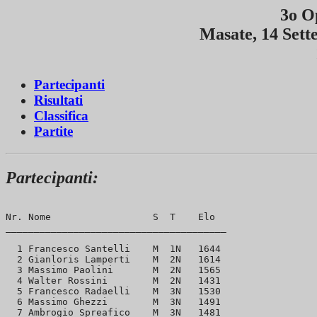
3o O
Masate, 14 Sett
Partecipanti
Risultati
Classifica
Partite
Partecipanti:
Nr. Nome                  S  T    Elo 

_______________________________________

  1 Francesco Santelli    M  1N   1644 

  2 Gianloris Lamperti    M  2N   1614 

  3 Massimo Paolini       M  2N   1565 

  4 Walter Rossini        M  2N   1431 

  5 Francesco Radaelli    M  3N   1530 

  6 Massimo Ghezzi        M  3N   1491 

  7 Ambrogio Spreafico    M  3N   1481 
