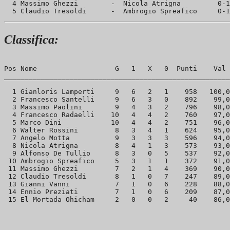
  4 Massimo Ghezzi        -  Nicola Atrigna         0-1
Classifica:
Pos Nome                   G   1   X   0  Punti    Val 
_______________________________________________________
  1 Gianloris Lamperti     9   6   2   1    958   100,0
  2 Francesco Santelli     9   6   3   0    892    99,0
  3 Massimo Paolini        9   4   3   2    796    98,0
  4 Francesco Radaelli    10   4   4   2    760    97,0
  5 Marco Dini            10   4   4   2    751    96,0
  6 Walter Rossini         8   3   4   1    624    95,0
  7 Angelo Motta           9   3   3   3    596    94,0
  8 Nicola Atrigna         8   4   1   3    573    93,0
  9 Alfonso De Tullio      8   3   0   5    537    92,0
 10 Ambrogio Spreafico     5   3   1   1    372    91,0
 11 Massimo Ghezzi         7   2   1   4    369    90,0
 12 Claudio Tresoldi       8   1   0   7    247    89,0
 13 Gianni Vanni           7   1   0   6    228    88,0
 14 Ennio Preziati         7   1   0   6    209    87,0