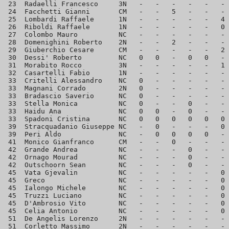
 23  Radaelli Francesco     3N   -   -   -   -   -   - 
 24  Facchetti Gianni       CM   -   -   5   -   -   - 
 25  Lombardi Raffaele      1N   -   -   -   -   -   4 
 26  Riboldi Raffaele       1N   -   -   -   -   -   0 
 27  Colombo Mauro          NC   -   -   -   -   -   - 
 28  Domenighini Roberto    2N   -   -   2   -   -   - 
 29  Giuberchio Cesare      CM   -   -   -   -   -   2 
 30  Dessi' Roberto         NC   0   0   -   0   0   - 
 31  Morabito Rocco         3N   -   -   -   -   -   1 
 32  Casartelli Fabio       1N   -   -   -   -   -   - 
 33  Critelli Alessandro    NC   0   -   -   -   -   - 
 33  Magnani Corrado        2N   0   -   -   -   -   - 
 33  Bradascio Saverio      NC   0   -   -   -   -   - 
 33  Stella Monica          NC   0   -   -   0   -   - 
 33  Haidu Ana              NC   0   0   -   0   -   - 
 33  Spadoni Cristina       NC   0   0   0   0   0   0 
 39  Stracquadanio Giuseppe NC   -   0   -   -   -   0 
 39  Peri Aldo              NC   -   0   0   0   0   - 
 41  Monico Gianfranco      CM   -   -   0   -   -   - 
 42  Grande Andrea          NC   -   -   -   0   -   - 
 42  Ornago Mourad          NC   -   -   -   0   -   - 
 42  Outschoorn Sean        NC   -   -   -   0   -   - 
 45  Vata Gjevalin          NC   -   -   -   -   -   0 
 45  Greco                  NC   -   -   -   -   -   0 
 45  Ialongo Michele        NC   -   -   -   -   -   0 
 45  Truzzi Luciano         NC   -   -   -   -   -   0 
 45  D'Ambrosio Vito        NC   -   -   -   -   -   0 
 45  Celia Antonio          NC   -   -   -   -   -   0 
 51  De Angelis Lorenzo     2N   -   -   -   -   -   - 
 51  Corletto Massimo       2N   -   -   -   -   -   - 