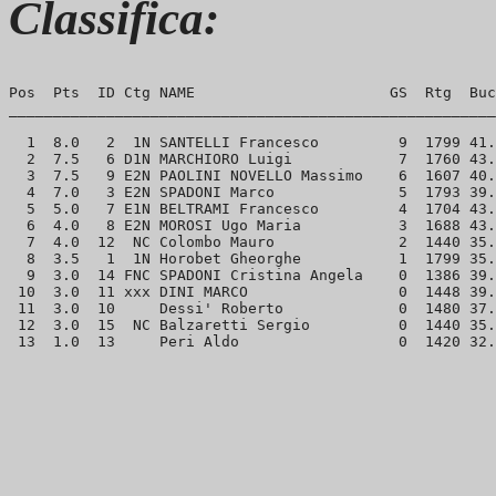
Classifica:
Pos  Pts  ID Ctg NAME                      GS  Rtg  Buc
_______________________________________________________
  1  8.0   2  1N SANTELLI Francesco         9  1799 41.
  2  7.5   6 D1N MARCHIORO Luigi            7  1760 43.
  3  7.5   9 E2N PAOLINI NOVELLO Massimo    6  1607 40.
  4  7.0   3 E2N SPADONI Marco              5  1793 39.
  5  5.0   7 E1N BELTRAMI Francesco         4  1704 43.
  6  4.0   8 E2N MOROSI Ugo Maria           3  1688 43.
  7  4.0  12  NC Colombo Mauro              2  1440 35.
  8  3.5   1  1N Horobet Gheorghe           1  1799 35.
  9  3.0  14 FNC SPADONI Cristina Angela    0  1386 39.
 10  3.0  11 xxx DINI MARCO                 0  1448 39.
 11  3.0  10     Dessi' Roberto             0  1480 37.
 12  3.0  15  NC Balzaretti Sergio          0  1440 35.