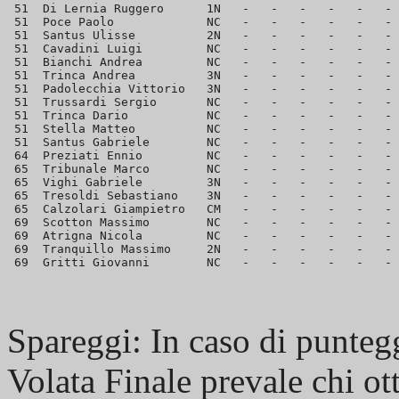
 51  Di Lernia Ruggero      1N   -   -   -   -   -   - 
 51  Poce Paolo             NC   -   -   -   -   -   - 
 51  Santus Ulisse          2N   -   -   -   -   -   - 
 51  Cavadini Luigi         NC   -   -   -   -   -   - 
 51  Bianchi Andrea         NC   -   -   -   -   -   - 
 51  Trinca Andrea          3N   -   -   -   -   -   - 
 51  Padolecchia Vittorio   3N   -   -   -   -   -   - 
 51  Trussardi Sergio       NC   -   -   -   -   -   - 
 51  Trinca Dario           NC   -   -   -   -   -   - 
 51  Stella Matteo          NC   -   -   -   -   -   - 
 51  Santus Gabriele        NC   -   -   -   -   -   - 
 64  Preziati Ennio         NC   -   -   -   -   -   - 
 65  Tribunale Marco        NC   -   -   -   -   -   - 
 65  Vighi Gabriele         3N   -   -   -   -   -   - 
 65  Tresoldi Sebastiano    3N   -   -   -   -   -   - 
 65  Calzolari Giampietro   CM   -   -   -   -   -   - 
 69  Scotton Massimo        NC   -   -   -   -   -   - 
 69  Atrigna Nicola         NC   -   -   -   -   -   - 
 69  Tranquillo Massimo     2N   -   -   -   -   -   - 
Spareggi: In caso di puntegg
Volata Finale prevale chi ot