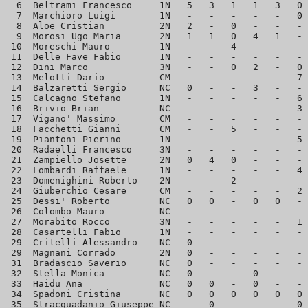
  6  Beltrami Francesco     1N   5   3   1   1   3   0 
  7  Marchioro Luigi        1N   -   -   -   -   -   0 
  8  Aloe Cristian          2N   2   -   0   -   -   - 
  9  Morosi Ugo Maria       2N   1   1   0   4   1   - 
 10  Moreschi Mauro         1N   -   -   4   -   -   - 
 11  Delle Fave Fabio       1N   -   -   -   -   -   - 
 12  Dini Marco             3N   -   -   0   2   -   0 
 13  Melotti Dario          CM   -   -   -   -   -   7 
 14  Balzaretti Sergio      NC   0   -   -   3   -   - 
 15  Calcagno Stefano       1N   -   -   -   -   -   6 
 16  Brivio Brian           NC   -   -   -   -   -   3 
 17  Vigano' Massimo        CM   -   -   -   -   -   - 
 18  Facchetti Gianni       CM   -   -   5   -   -   - 
 19  Piantoni Pierino       1N   -   -   -   -   -   5 
 20  Radaelli Francesco     3N   -   -   -   -   -   - 
 21  Zampiello Josette      2N   0   4   0   -   -   - 
 22  Lombardi Raffaele      1N   -   -   -   -   -   4 
 23  Domenighini Roberto    2N   -   -   2   -   -   - 
 24  Giuberchio Cesare      CM   -   -   -   -   -   2 
 25  Dessi' Roberto         NC   0   0   -   0   0   - 
 26  Colombo Mauro          NC   -   -   -   -   -   - 
 27  Morabito Rocco         3N   -   -   -   -   -   1 
 28  Casartelli Fabio       1N   -   -   -   -   -   - 
 29  Critelli Alessandro    NC   0   -   -   -   -   - 
 29  Magnani Corrado        2N   0   -   -   -   -   - 
 31  Bradascio Saverio      NC   0   -   -   -   -   - 
 32  Stella Monica          NC   0   -   -   0   -   - 
 33  Haidu Ana              NC   0   0   -   0   -   - 
 34  Spadoni Cristina       NC   0   0   0   0   0   0 
 35  Stracquadanio Giuseppe NC   -   0   -   -   -   0 