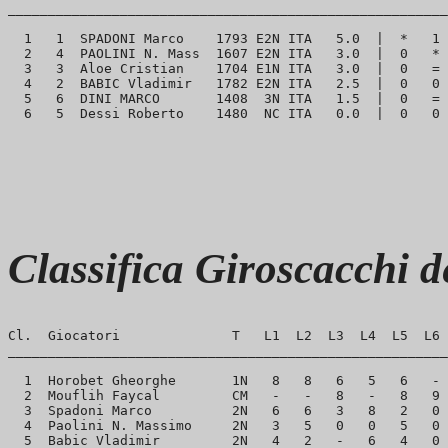
_______________________________________________________
  1   1  SPADONI Marco    1793 E2N ITA   5.0  |  *   1 
  2   4  PAOLINI N. Mass  1607 E2N ITA   3.0  |  0   * 
  3   3  Aloe Cristian    1704 E1N ITA   3.0  |  0   = 
  4   2  BABIC Vladimir   1782 E2N ITA   2.5  |  0   0 
  5   6  DINI MARCO       1408  3N ITA   1.5  |  0   = 
Classifica Giroscacchi 
Cl.  Giocatori              T   L1  L2  L3  L4  L5  L6 
_______________________________________________________
  1  Horobet Gheorghe       1N   8   8   6   5   6   - 
  2  Mouflih Faycal         CM   -   -   8   -   8   9 
  3  Spadoni Marco          2N   6   6   3   8   2   0 
  4  Paolini N. Massimo     2N   3   5   0   0   5   0 
  5  Babic Vladimir         2N   4   2   -   6   4   0 