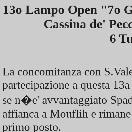
13o Lampo Open "7o Gi
Cassina de' Pec
6 Tu
La concomitanza con S.Valen
partecipazione a questa 13a
se n�e' avvantaggiato Spado
affianca a Mouflih e rimane 
primo posto.