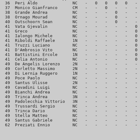
 36  Peri Aldo              NC   -   0   0   0   0   - 
 37  Monico Gianfranco      CM   -   -   0   -   -   - 
 38  Grande Andrea          NC   -   -   -   0   -   - 
 38  Ornago Mourad          NC   -   -   -   0   -   - 
 40  Outschoorn Sean        NC   -   -   -   0   -   - 
 41  Vata Gjevalin          NC   -   -   -   -   -   0 
 41  Greco                  NC   -   -   -   -   -   0 
 41  Ialongo Michele        NC   -   -   -   -   -   0 
 41  Riboldi Raffaele       1N   -   -   -   -   -   0 
 41  Truzzi Luciano         NC   -   -   -   -   -   0 
 41  D'Ambrosio Vito        NC   -   -   -   -   -   0 
 41  Battistini Ercole      1N   -   -   -   -   -   0 
 41  Celia Antonio          NC   -   -   -   -   -   0 
 49  De Angelis Lorenzo     2N   -   -   -   -   -   - 
 49  Corletto Massimo       2N   -   -   -   -   -   - 
 49  Di Lernia Ruggero      1N   -   -   -   -   -   - 
 49  Poce Paolo             NC   -   -   -   -   -   - 
 49  Santus Ulisse          2N   -   -   -   -   -   - 
 49  Cavadini Luigi         NC   -   -   -   -   -   - 
 49  Bianchi Andrea         NC   -   -   -   -   -   - 
 49  Trinca Andrea          3N   -   -   -   -   -   - 
 49  Padolecchia Vittorio   3N   -   -   -   -   -   - 
 49  Trussardi Sergio       NC   -   -   -   -   -   - 
 49  Trinca Dario           NC   -   -   -   -   -   - 
 49  Stella Matteo          NC   -   -   -   -   -   - 
 49  Santus Gabriele        NC   -   -   -   -   -   - 