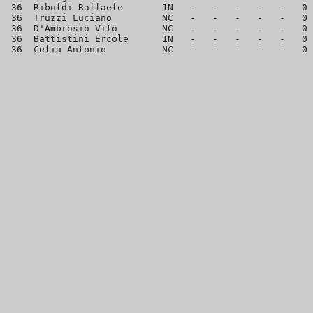
 36  Riboldi Raffaele       1N   -   -   -   -   -   0 
 36  Truzzi Luciano         NC   -   -   -   -   -   0 
 36  D'Ambrosio Vito        NC   -   -   -   -   -   0 
 36  Battistini Ercole      1N   -   -   -   -   -   0 