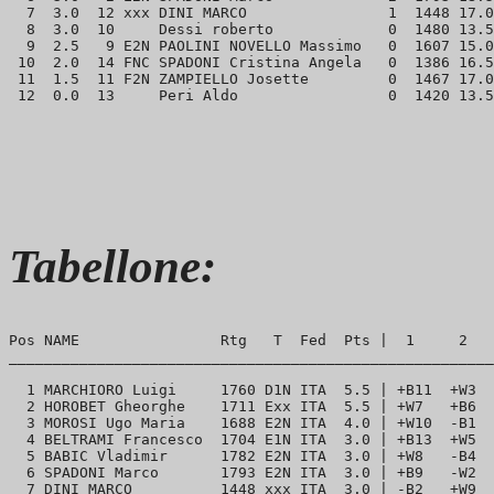
  7  3.0  12 xxx DINI MARCO                1  1448 17.0
  8  3.0  10     Dessi roberto             0  1480 13.5
  9  2.5   9 E2N PAOLINI NOVELLO Massimo   0  1607 15.0
 10  2.0  14 FNC SPADONI Cristina Angela   0  1386 16.5
 11  1.5  11 F2N ZAMPIELLO Josette         0  1467 17.0
Tabellone:
Pos NAME                Rtg   T  Fed  Pts |  1     2   
_______________________________________________________
  1 MARCHIORO Luigi     1760 D1N ITA  5.5 | +B11  +W3  
  2 HOROBET Gheorghe    1711 Exx ITA  5.5 | +W7   +B6  
  3 MOROSI Ugo Maria    1688 E2N ITA  4.0 | +W10  -B1  
  4 BELTRAMI Francesco  1704 E1N ITA  3.0 | +B13  +W5  
  5 BABIC Vladimir      1782 E2N ITA  3.0 | +W8   -B4  
  6 SPADONI Marco       1793 E2N ITA  3.0 | +B9   -W2  
  7 DINI MARCO          1448 xxx ITA  3.0 | -B2   +W9  