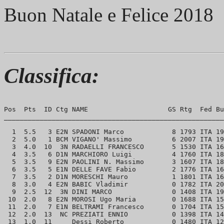
Buon Natale e Felice 2018
Classifica:
Pos  Pts  ID Ctg NAME                    GS Rtg  Fed Bu
_______________________________________________________
  1  5.5   3 E2N SPADONI Marco            8 1793 ITA 19
  2  5.0   1 BCM VIGANO' Massimo          6 2007 ITA 19
  3  4.0  10  3N RADAELLI FRANCESCO       5 1530 ITA 16
  4  3.5   6 D1N MARCHIORO Luigi          4 1760 ITA 18
  5  3.5   9 E2N PAOLINI N. Massimo       3 1607 ITA 18
  6  3.5   5 E1N DELLE FAVE Fabio         2 1776 ITA 16
  7  3.5   2 D1N MORESCHI Mauro           1 1801 ITA 16
  8  3.0   4 E2N BABIC Vladimir           0 1782 ITA 20
  9  2.5  12  3N DINI MARCO               0 1408 ITA 19
 10  2.0   8 E2N MOROSI Ugo Maria         0 1688 ITA 15
 11  2.0   7 E1N BELTRAMI Francesco       0 1704 ITA 15
 12  2.0  13  NC PREZIATI ENNIO           0 1398 ITA 14
 13  1.0  11     Dessi Roberto            0 1480 ITA 12