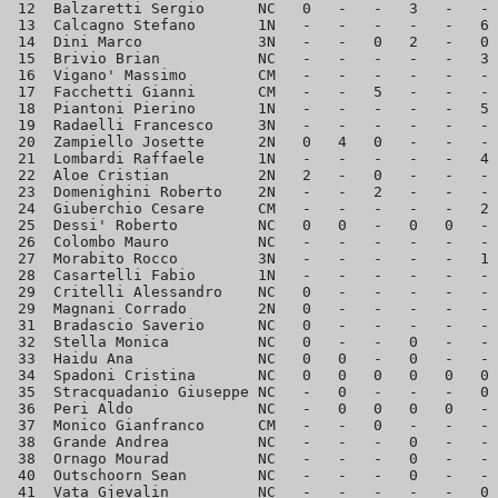
 12  Balzaretti Sergio      NC   0   -   -   3   -   - 
 13  Calcagno Stefano       1N   -   -   -   -   -   6 
 14  Dini Marco             3N   -   -   0   2   -   0 
 15  Brivio Brian           NC   -   -   -   -   -   3 
 16  Vigano' Massimo        CM   -   -   -   -   -   - 
 17  Facchetti Gianni       CM   -   -   5   -   -   - 
 18  Piantoni Pierino       1N   -   -   -   -   -   5 
 19  Radaelli Francesco     3N   -   -   -   -   -   - 
 20  Zampiello Josette      2N   0   4   0   -   -   - 
 21  Lombardi Raffaele      1N   -   -   -   -   -   4 
 22  Aloe Cristian          2N   2   -   0   -   -   - 
 23  Domenighini Roberto    2N   -   -   2   -   -   - 
 24  Giuberchio Cesare      CM   -   -   -   -   -   2 
 25  Dessi' Roberto         NC   0   0   -   0   0   - 
 26  Colombo Mauro          NC   -   -   -   -   -   - 
 27  Morabito Rocco         3N   -   -   -   -   -   1 
 28  Casartelli Fabio       1N   -   -   -   -   -   - 
 29  Critelli Alessandro    NC   0   -   -   -   -   - 
 29  Magnani Corrado        2N   0   -   -   -   -   - 
 31  Bradascio Saverio      NC   0   -   -   -   -   - 
 32  Stella Monica          NC   0   -   -   0   -   - 
 33  Haidu Ana              NC   0   0   -   0   -   - 
 34  Spadoni Cristina       NC   0   0   0   0   0   0 
 35  Stracquadanio Giuseppe NC   -   0   -   -   -   0 
 36  Peri Aldo              NC   -   0   0   0   0   - 
 37  Monico Gianfranco      CM   -   -   0   -   -   - 
 38  Grande Andrea          NC   -   -   -   0   -   - 
 38  Ornago Mourad          NC   -   -   -   0   -   - 
 40  Outschoorn Sean        NC   -   -   -   0   -   - 
 41  Vata Gjevalin          NC   -   -   -   -   -   0 