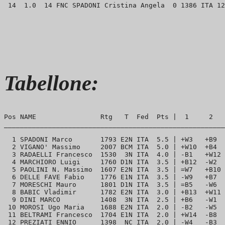
Tabellone:
Pos NAME                Rtg   T  Fed  Pts |  1     2   
_______________________________________________________
  1 SPADONI Marco       1793 E2N ITA  5.5 | +W3   +B9  
  2 VIGANO' Massimo     2007 BCM ITA  5.0 | +W10  +B4  
  3 RADAELLI Francesco  1530  3N ITA  4.0 | -B1   +W12 
  4 MARCHIORO Luigi     1760 D1N ITA  3.5 | +B12  -W2  
  5 PAOLINI N. Massimo  1607 E2N ITA  3.5 | =W7   +B10 
  6 DELLE FAVE Fabio    1776 E1N ITA  3.5 | -W9   +B7  
  7 MORESCHI Mauro      1801 D1N ITA  3.5 | =B5   -W6  
  8 BABIC Vladimir      1782 E2N ITA  3.0 | +B13  +W11 
  9 DINI MARCO          1408  3N ITA  2.5 | +B6   -W1  
 10 MOROSI Ugo Maria    1688 E2N ITA  2.0 | -B2   -W5  
 11 BELTRAMI Francesco  1704 E1N ITA  2.0 | +W14  -B8  
 12 PREZIATI ENNIO      1398  NC ITA  2.0 | -W4   -B3  