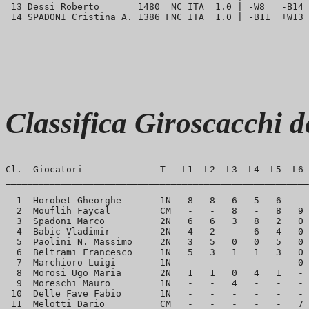
 13 Dessi Roberto       1480  NC ITA  1.0 | -W8   -B14 
Classifica Giroscacchi 
Cl.  Giocatori              T   L1  L2  L3  L4  L5  L6 
_______________________________________________________
  1  Horobet Gheorghe       1N   8   8   6   5   6   - 
  2  Mouflih Faycal         CM   -   -   8   -   8   9 
  3  Spadoni Marco          2N   6   6   3   8   2   0 
  4  Babic Vladimir         2N   4   2   -   6   4   0 
  5  Paolini N. Massimo     2N   3   5   0   0   5   0 
  6  Beltrami Francesco     1N   5   3   1   1   3   0 
  7  Marchioro Luigi        1N   -   -   -   -   -   0 
  8  Morosi Ugo Maria       2N   1   1   0   4   1   - 
  9  Moreschi Mauro         1N   -   -   4   -   -   - 
 10  Delle Fave Fabio       1N   -   -   -   -   -   - 
 11  Melotti Dario          CM   -   -   -   -   -   7 