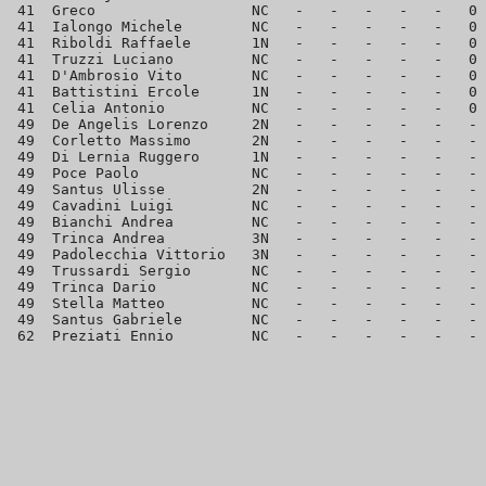
 41  Greco                  NC   -   -   -   -   -   0 
 41  Ialongo Michele        NC   -   -   -   -   -   0 
 41  Riboldi Raffaele       1N   -   -   -   -   -   0 
 41  Truzzi Luciano         NC   -   -   -   -   -   0 
 41  D'Ambrosio Vito        NC   -   -   -   -   -   0 
 41  Battistini Ercole      1N   -   -   -   -   -   0 
 41  Celia Antonio          NC   -   -   -   -   -   0 
 49  De Angelis Lorenzo     2N   -   -   -   -   -   - 
 49  Corletto Massimo       2N   -   -   -   -   -   - 
 49  Di Lernia Ruggero      1N   -   -   -   -   -   - 
 49  Poce Paolo             NC   -   -   -   -   -   - 
 49  Santus Ulisse          2N   -   -   -   -   -   - 
 49  Cavadini Luigi         NC   -   -   -   -   -   - 
 49  Bianchi Andrea         NC   -   -   -   -   -   - 
 49  Trinca Andrea          3N   -   -   -   -   -   - 
 49  Padolecchia Vittorio   3N   -   -   -   -   -   - 
 49  Trussardi Sergio       NC   -   -   -   -   -   - 
 49  Trinca Dario           NC   -   -   -   -   -   - 
 49  Stella Matteo          NC   -   -   -   -   -   - 
 49  Santus Gabriele        NC   -   -   -   -   -   - 