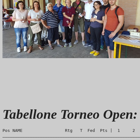
Tabellone Torneo Open:
Pos NAME                 Rtg   T  Fed  Pts |  1     2  
_______________________________________________________