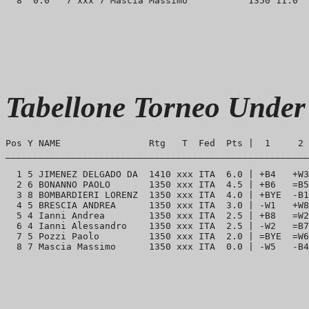
Tabellone Torneo Under
Pos Y NAME                Rtg   T  Fed  Pts |  1     2 
_______________________________________________________
  1 5 JIMENEZ DELGADO DA  1410 xxx ITA  6.0 | +B4   +W3
  2 6 BONANNO PAOLO       1350 xxx ITA  4.5 | +B6   =B5
  3 8 BOMBARDIERI LORENZ  1350 xxx ITA  4.0 | +BYE  -B1
  4 5 BRESCIA ANDREA      1350 xxx ITA  3.0 | -W1   +W8
  5 4 Ianni Andrea        1350 xxx ITA  2.5 | +B8   =W2
  6 4 Ianni Alessandro    1350 xxx ITA  2.5 | -W2   =B7
  7 5 Pozzi Paolo         1350 xxx ITA  2.0 | =BYE  =W6