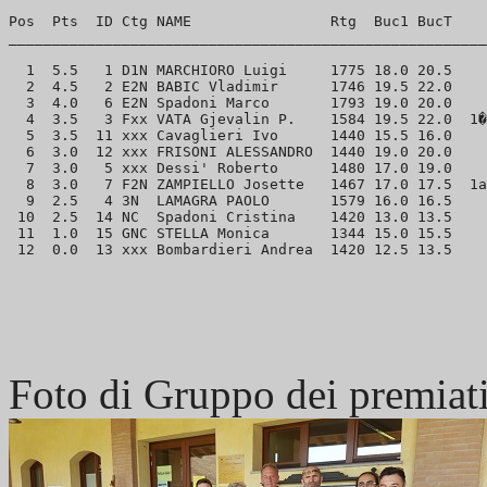
Pos  Pts  ID Ctg NAME                Rtg  Buc1 BucT  

_______________________________________________________
  1  5.5   1 D1N MARCHIORO Luigi     1775 18.0 20.5 

  2  4.5   2 E2N BABIC Vladimir      1746 19.5 22.0 

  3  4.0   6 E2N Spadoni Marco       1793 19.0 20.0 

  4  3.5   3 Fxx VATA Gjevalin P.    1584 19.5 22.0  1�
  5  3.5  11 xxx Cavaglieri Ivo      1440 15.5 16.0 

  6  3.0  12 xxx FRISONI ALESSANDRO  1440 19.0 20.0 

  7  3.0   5 xxx Dessi' Roberto      1480 17.0 19.0 

  8  3.0   7 F2N ZAMPIELLO Josette   1467 17.0 17.5  1a
  9  2.5   4 3N  LAMAGRA PAOLO       1579 16.0 16.5 

 10  2.5  14 NC  Spadoni Cristina    1420 13.0 13.5 

 11  1.0  15 GNC STELLA Monica       1344 15.0 15.5 

Foto di Gruppo dei premiat