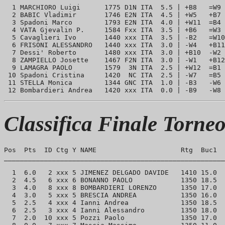
  1 MARCHIORO Luigi      1775 D1N ITA  5.5 | +B8   =W9 
  2 BABIC Vladimir       1746 E2N ITA  4.5 | +W5   +B7 
  3 Spadoni Marco        1793 E2N ITA  4.0 | +W11  =B4 
  4 VATA Gjevalin P.     1584 Fxx ITA  3.5 | +B6   =W3 
  5 Cavaglieri Ivo       1440 xxx ITA  3.5 | -B2   =W10
  6 FRISONI ALESSANDRO   1440 xxx ITA  3.0 | -W4   +B11
  7 Dessi' Roberto       1480 xxx ITA  3.0 | +B10  -W2 
  8 ZAMPIELLO Josette    1467 F2N ITA  3.0 | -W1   +B12
  9 LAMAGRA PAOLO        1579  3N ITA  2.5 | +W12  =B1 
 10 Spadoni Cristina     1420  NC ITA  2.5 | -W7   =B5 
 11 STELLA Monica        1344 GNC ITA  1.0 | -B3   -W6 
Classifica Finale Torne
Pos  Pts  ID Ctg Y NAME                     Rtg  Buc1  

_______________________________________________________
  1  6.0   2 xxx 5 JIMENEZ DELGADO DAVIDE   1410 15.0 

  2  4.5   6 xxx 6 BONANNO PAOLO            1350 18.5 

  3  4.0   8 xxx 8 BOMBARDIERI LORENZO      1350 17.0 

  4  3.0   5 xxx 5 BRESCIA ANDREA           1350 16.0  
  5  2.5   4 xxx 4 Ianni Andrea             1350 18.5 

  6  2.5   3 xxx 4 Ianni Alessandro         1350 18.0 

  7  2.0  10 xxx 5 Pozzi Paolo              1350 17.0 
