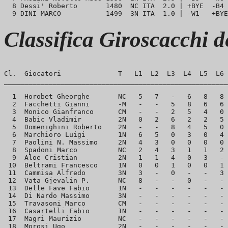
  8 Dessi' Roberto       1480  NC ITA  2.0 | +BYE  -B4 
Classifica Giroscacchi 
Cl.  Giocatori              T   L1  L2  L3  L4  L5  L6 
_______________________________________________________
  1  Horobet Gheorghe       NC   5   7   -   6   8   8 
  2  Facchetti Gianni       -M   -   -   5   8   6   6 
  3  Monico Gianfranco      CM   -   -   2   5   4   0 
  4  Babic Vladimir         2N   0   2   6   2   2   5 
  5  Domenighini Roberto    2N   -   -   8   4   5   0 
  6  Marchioro Luigi        1N   6   5   0   3   0   4 
  7  Paolini N. Massimo     2N   4   3   0   0   0   0 
  8  Spadoni Marco          NC   2   4   3   1   1   2 
  9  Aloe Cristian          2N   1   1   4   0   3   - 
 10  Beltrami Francesco     1N   0   0   1   0   0   1 
 11  Cammisa Alfredo        3N   3   -   0   -   -   3 
 12  Vata Gjevalin P.       NC   8   -   -   0   -   - 
 13  Delle Fave Fabio       1N   -   -   -   -   -   - 
 14  Di Nardo Massimo       3N   -   -   -   -   -   - 
 15  Travasoni Marco        CM   -   -   -   -   -   - 
 16  Casartelli Fabio       1N   -   -   -   -   -   - 
 17  Magri Maurizio         NC   -   -   -   -   -   - 
 18  Morosi Ugo             2N   -   -   -   -   -   - 