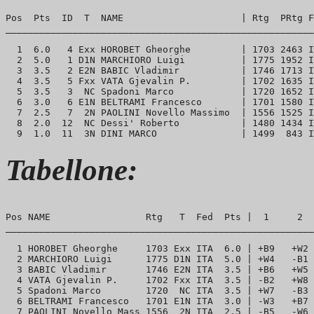
Pos  Pts  ID  T  NAME                     | Rtg  PRtg F
_______________________________________________________
  1  6.0   4 Exx HOROBET Gheorghe         | 1703 2463 I
  2  5.0   1 D1N MARCHIORO Luigi          | 1775 1952 I
  3  3.5   2 E2N BABIC Vladimir           | 1746 1713 I
  4  3.5   5 Fxx VATA Gjevalin P.         | 1702 1635 I
  5  3.5   3  NC Spadoni Marco            | 1720 1652 I
  6  3.0   6 E1N BELTRAMI Francesco       | 1701 1580 I
  7  2.5   7  2N PAOLINI Novello Massimo  | 1556 1525 I
  8  2.0  12  NC Dessi' Roberto           | 1480 1434 I
Tabellone:
Pos NAME                 Rtg   T  Fed  Pts |  1     2  
_______________________________________________________
  1 HOROBET Gheorghe     1703 Exx ITA  6.0 | +B9   +W2 
  2 MARCHIORO Luigi      1775 D1N ITA  5.0 | +W4   -B1 
  3 BABIC Vladimir       1746 E2N ITA  3.5 | +B6   +W5 
  4 VATA Gjevalin P.     1702 Fxx ITA  3.5 | -B2   +W8 
  5 Spadoni Marco        1720  NC ITA  3.5 | +W7   -B3 
  6 BELTRAMI Francesco   1701 E1N ITA  3.0 | -W3   +B7 
  7 PAOLINI Novello Mass 1556  2N ITA  2.5 | -B5   -W6 