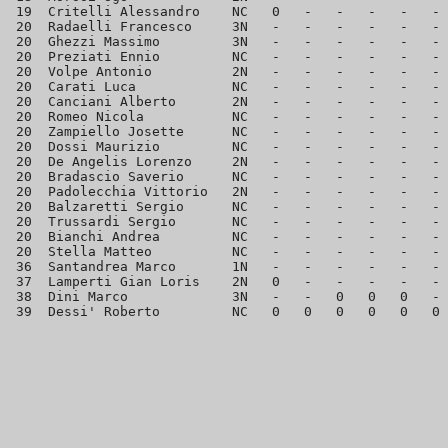
 19  Critelli Alessandro    NC   0   -   -   -   -   - 
 20  Radaelli Francesco     3N   -   -   -   -   -   - 
 20  Ghezzi Massimo         3N   -   -   -   -   -   - 
 20  Preziati Ennio         NC   -   -   -   -   -   - 
 20  Volpe Antonio          2N   -   -   -   -   -   - 
 20  Carati Luca            NC   -   -   -   -   -   - 
 20  Canciani Alberto       2N   -   -   -   -   -   - 
 20  Romeo Nicola           NC   -   -   -   -   -   - 
 20  Zampiello Josette      NC   -   -   -   -   -   - 
 20  Dossi Maurizio         NC   -   -   -   -   -   - 
 20  De Angelis Lorenzo     2N   -   -   -   -   -   - 
 20  Bradascio Saverio      NC   -   -   -   -   -   - 
 20  Padolecchia Vittorio   2N   -   -   -   -   -   - 
 20  Balzaretti Sergio      NC   -   -   -   -   -   - 
 20  Trussardi Sergio       NC   -   -   -   -   -   - 
 20  Bianchi Andrea         NC   -   -   -   -   -   - 
 20  Stella Matteo          NC   -   -   -   -   -   - 
 36  Santandrea Marco       1N   -   -   -   -   -   - 
 37  Lamperti Gian Loris    2N   0   -   -   -   -   - 
 38  Dini Marco             3N   -   -   0   0   0   - 