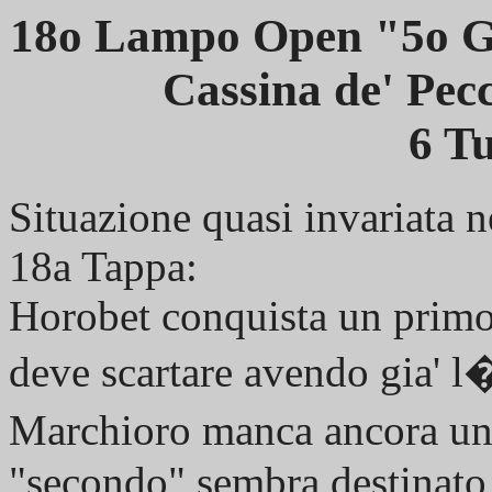
18o Lampo Open "5o Gi
Cassina de' Pec
6 Tu
Situazione quasi invariata n
18a Tappa:
Horobet conquista un primo
deve scartare avendo gia' l
Marchioro manca ancora un
"secondo" sembra destinato 