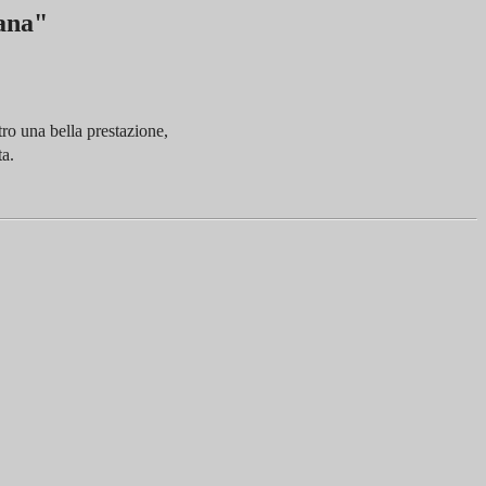
ana"
tro una bella prestazione,
ta.