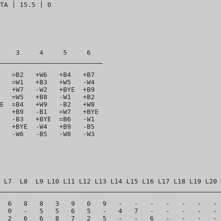
    3     4     5     6 

__________________________

   =B2   +W6   +B4   +B7 

   =W1   +B3   +W5   -W4 

   +W7   -W2   +BYE  +B9 

   =W5   +B8   -W1   +B2 

E  =B4   +W9   -B2   +W8 

   +B9   -B1   =W7   +BYE

   -B3   +BYE  =B6   -W1 

   +BYE  -W4   +B9   -B5 

 L7  L8  L9 L10 L11 L12 L13 L14 L15 L16 L17 L18 L19 L20 
________________________________________________________
  6   8   8   3   9   0   9   -   -   -   -   -   -   - 
  0   -   5   5   6   5   -   4   7   -   -   -   -   - 
  2   6   6   8   7   2   5   -   -   6   -   -   -   - 