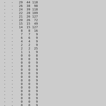
  -   -   29  44 118

  -   -   26  38  98

  -   -   24  39 118

  -   -   22  28 109

  -   -   21  26 127

  -   -   20  26  72

  -   -   15  15  49

  -   -   14  15 127

  -   -    8   8  16

  -   -    7   7   9

  -   -    6   6   9

  -   -    4   4   9

  -   -    2   2   9

  -   -    2   2  25

  -   -    1   1   9

  -   -    0   0   8

  -   -    0   0   9

  -   -    0   0   9

  -   -    0   0   9

  -   -    0   0   9

  -   -    0   0   9

  -   -    0   0   9

  -   -    0   0   9

  -   -    0   0   9

  -   -    0   0   9

  -   -    0   0   9

  -   -    0   0   9

  -   -    0   0   9

  -   -    0   0   9

  -   -    0   0   9
