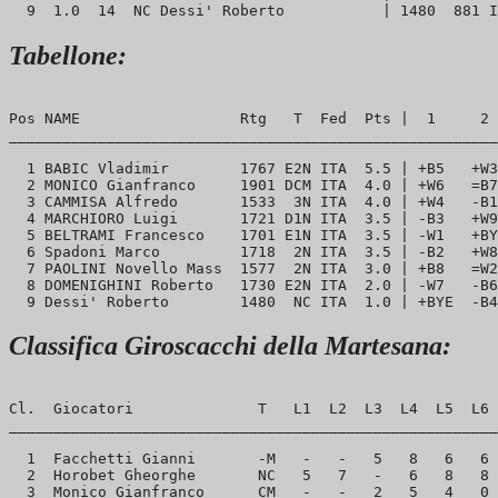
Tabellone:
Pos NAME                  Rtg   T  Fed  Pts |  1     2 
_______________________________________________________
  1 BABIC Vladimir        1767 E2N ITA  5.5 | +B5   +W3
  2 MONICO Gianfranco     1901 DCM ITA  4.0 | +W6   =B7
  3 CAMMISA Alfredo       1533  3N ITA  4.0 | +W4   -B1
  4 MARCHIORO Luigi       1721 D1N ITA  3.5 | -B3   +W9
  5 BELTRAMI Francesco    1701 E1N ITA  3.5 | -W1   +BY
  6 Spadoni Marco         1718  2N ITA  3.5 | -B2   +W8
  7 PAOLINI Novello Mass  1577  2N ITA  3.0 | +B8   =W2
  8 DOMENIGHINI Roberto   1730 E2N ITA  2.0 | -W7   -B6
Classifica Giroscacchi della Martesana:
Cl.  Giocatori              T   L1  L2  L3  L4  L5  L6 
_______________________________________________________
  1  Facchetti Gianni       -M   -   -   5   8   6   6 
  2  Horobet Gheorghe       NC   5   7   -   6   8   8 
  3  Monico Gianfranco      CM   -   -   2   5   4   0 