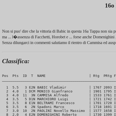
16o
Non si puo' dire che la vittoria di Babic in questa 16a Tappa non sia pr
ma ... l�assenza di Facchetti, Horobet e ... forse anche Domenighini ...
Senza dilungarci in commenti salutiamo il rientro di Cammisa ed aus
Classifica:
Pos  Pts  ID  T  NAME                     | Rtg  PRtg F
_______________________________________________________
  1  5.5   3 E2N BABIC Vladimir           | 1767 2093 I
  2  4.0   1 DCM MONICO Gianfranco        | 1901 1795 I
  3  4.0  11  3N CAMMISA Alfredo          | 1533 1761 I
  4  3.5   5 D1N MARCHIORO Luigi          | 1721 1742 I
  5  3.5   8 E1N BELTRAMI Francesco       | 1701 1720 I
  6  3.5   6  2N Spadoni Marco            | 1718 1691 I
  7  3.0  10  2N PAOLINI Novello Massimo  | 1577 1658 I
  8  2.0   4 E2N DOMENIGHINI Roberto      | 1730 1399 I