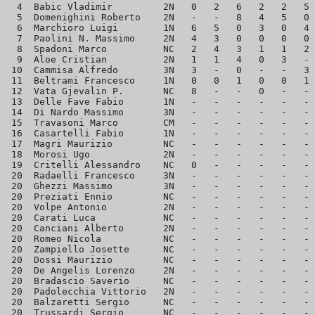
  4  Babic Vladimir         2N   0   2   6   2   2   5 
  5  Domenighini Roberto    2N   -   -   8   4   5   0 
  6  Marchioro Luigi        1N   6   5   0   3   0   4 
  7  Paolini N. Massimo     2N   4   3   0   0   0   0 
  8  Spadoni Marco          NC   2   4   3   1   1   2 
  9  Aloe Cristian          2N   1   1   4   0   3   - 
 10  Cammisa Alfredo        3N   3   -   0   -   -   3 
 11  Beltrami Francesco     1N   0   0   1   0   0   1 
 12  Vata Gjevalin P.       NC   8   -   -   0   -   - 
 13  Delle Fave Fabio       1N   -   -   -   -   -   - 
 14  Di Nardo Massimo       3N   -   -   -   -   -   - 
 15  Travasoni Marco        CM   -   -   -   -   -   - 
 16  Casartelli Fabio       1N   -   -   -   -   -   - 
 17  Magri Maurizio         NC   -   -   -   -   -   - 
 18  Morosi Ugo             2N   -   -   -   -   -   - 
 19  Critelli Alessandro    NC   0   -   -   -   -   - 
 20  Radaelli Francesco     3N   -   -   -   -   -   - 
 20  Ghezzi Massimo         3N   -   -   -   -   -   - 
 20  Preziati Ennio         NC   -   -   -   -   -   - 
 20  Volpe Antonio          2N   -   -   -   -   -   - 
 20  Carati Luca            NC   -   -   -   -   -   - 
 20  Canciani Alberto       2N   -   -   -   -   -   - 
 20  Romeo Nicola           NC   -   -   -   -   -   - 
 20  Zampiello Josette      NC   -   -   -   -   -   - 
 20  Dossi Maurizio         NC   -   -   -   -   -   - 
 20  De Angelis Lorenzo     2N   -   -   -   -   -   - 
 20  Bradascio Saverio      NC   -   -   -   -   -   - 
 20  Padolecchia Vittorio   2N   -   -   -   -   -   - 
 20  Balzaretti Sergio      NC   -   -   -   -   -   - 
 20  Trussardi Sergio       NC   -   -   -   -   -   - 