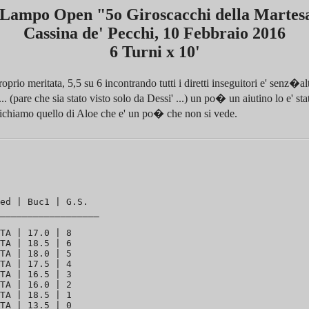
 Lampo Open "5o Giroscacchi della Martes
Cassina de' Pecchi, 10 Febbraio 2016
6 Turni x 10'
oprio meritata, 5,5 su 6 incontrando tutti i diretti inseguitori e' senz�al
 (pare che sia stato visto solo da Dessi' ...) un po� un aiutino lo e' sta
pichiamo quello di Aloe che e' un po� che non si vede.
ed | Buc1 | G.S. 

__________________

TA | 17.0 | 8

TA | 18.5 | 6

TA | 18.0 | 5

TA | 17.5 | 4

TA | 16.5 | 3

TA | 16.0 | 2

TA | 18.5 | 1

TA | 13.5 | 0
