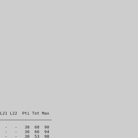
L21 L22  Pti Tot Max

_____________________

  -   -   38  68  90

  -   -   36  66  94

  -   -   30  53  98
