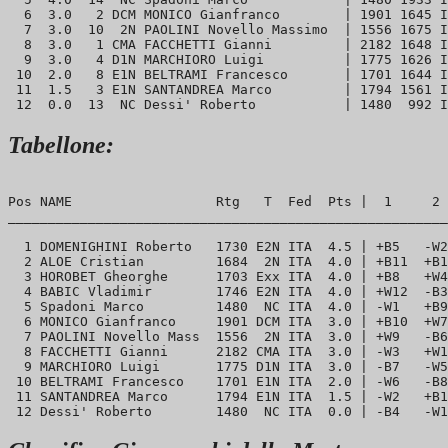
  6  3.0   2 DCM MONICO Gianfranco        | 1901 1645 I
  7  3.0  10  2N PAOLINI Novello Massimo  | 1556 1675 I
  8  3.0   1 CMA FACCHETTI Gianni         | 2182 1648 I
  9  3.0   4 D1N MARCHIORO Luigi          | 1775 1626 I
 10  2.0   8 E1N BELTRAMI Francesco       | 1701 1644 I
 11  1.5   3 E1N SANTANDREA Marco         | 1794 1561 I
Tabellone:
Pos NAME                  Rtg   T  Fed  Pts |  1     2 
_______________________________________________________
  1 DOMENIGHINI Roberto   1730 E2N ITA  4.5 | +B5   -W2
  2 ALOE Cristian         1684  2N ITA  4.0 | +B11  +B1
  3 HOROBET Gheorghe      1703 Exx ITA  4.0 | +B8   +W4
  4 BABIC Vladimir        1746 E2N ITA  4.0 | +W12  -B3
  5 Spadoni Marco         1480  NC ITA  4.0 | -W1   +B9
  6 MONICO Gianfranco     1901 DCM ITA  3.0 | +B10  +W7
  7 PAOLINI Novello Mass  1556  2N ITA  3.0 | +W9   -B6
  8 FACCHETTI Gianni      2182 CMA ITA  3.0 | -W3   +W1
  9 MARCHIORO Luigi       1775 D1N ITA  3.0 | -B7   -W5
 10 BELTRAMI Francesco    1701 E1N ITA  2.0 | -W6   -B8
 11 SANTANDREA Marco      1794 E1N ITA  1.5 | -W2   +B1