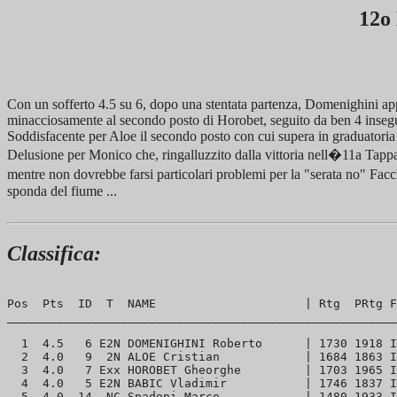
12o
Con un sofferto 4.5 su 6, dopo una stentata partenza, Domenighini appr
minacciosamente al secondo posto di Horobet, seguito da ben 4 inseguit
Soddisfacente per Aloe il secondo posto con cui supera in graduatoria 
Delusione per Monico che, ringalluzzito dalla vittoria nell�11a Tappa,
mentre non dovrebbe farsi particolari problemi per la "serata no" Facch
sponda del fiume ...
Classifica:
Pos  Pts  ID  T  NAME                     | Rtg  PRtg F
_______________________________________________________
  1  4.5   6 E2N DOMENIGHINI Roberto      | 1730 1918 I
  2  4.0   9  2N ALOE Cristian            | 1684 1863 I
  3  4.0   7 Exx HOROBET Gheorghe         | 1703 1965 I
  4  4.0   5 E2N BABIC Vladimir           | 1746 1837 I
  5  4.0  14  NC Spadoni Marco            | 1480 1933 I