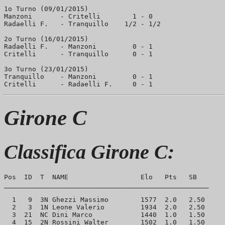
1o Turno (09/01/2015)

Manzoni       - Critelli        1 - 0

Radaelli F.   - Tranquillo    1/2 - 1/2

2o Turno (16/01/2015)

Radaelli F.   - Manzoni         0 - 1

Critelli      - Tranquillo      0 - 1

3o Turno (23/01/2015)

Tranquillo    - Manzoni         0 - 1

Girone C
Classifica Girone C:
Pos  ID  T  NAME                  Elo   Pts   SB

___________________________________________________

  1   9  3N Ghezzi Massimo        1577  2.0   2.50

  2   3  1N Leone Valerio         1934  2.0   2.50

  3  21  NC Dini Marco            1440  1.0   1.50
