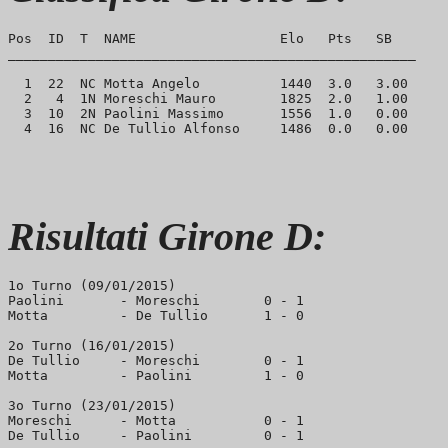
Pos  ID  T  NAME                  Elo   Pts   SB

___________________________________________________

  1  22  NC Motta Angelo          1440  3.0   3.00     
  2   4  1N Moreschi Mauro        1825  2.0   1.00

  3  10  2N Paolini Massimo       1556  1.0   0.00

Risultati Girone D:
1o Turno (09/01/2015)

Paolini       - Moreschi        0 - 1

Motta         - De Tullio       1 - 0

2o Turno (16/01/2015)

De Tullio     - Moreschi        0 - 1

Motta         - Paolini         1 - 0

3o Turno (23/01/2015)

Moreschi      - Motta           0 - 1
