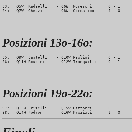
S3:   Q5W  Radaelli F. - Q6W  Moreschi       0 - 1     
Posizioni 13o-16o:
S5:   Q9W  Castelli    - Q10W Paolini        0 - 1     
Posizioni 19o-22o:
S7:   Q13W Critelli    - Q15W Bizzarri       0 - 1     