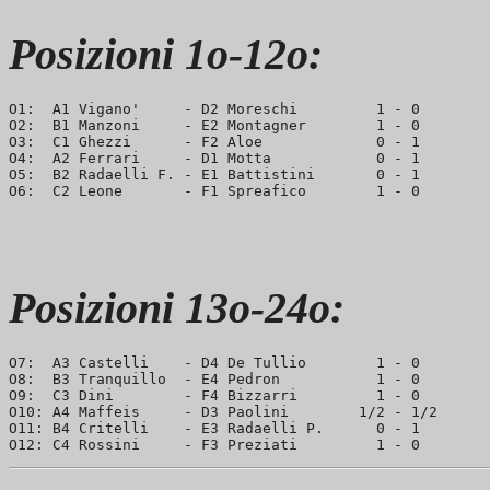
Posizioni 1o-12o:
O1:  A1 Vigano'     - D2 Moreschi         1 - 0        
O2:  B1 Manzoni     - E2 Montagner        1 - 0        
O3:  C1 Ghezzi      - F2 Aloe             0 - 1        
O4:  A2 Ferrari     - D1 Motta            0 - 1        
O5:  B2 Radaelli F. - E1 Battistini       0 - 1        
Posizioni 13o-24o:
O7:  A3 Castelli    - D4 De Tullio        1 - 0        
O8:  B3 Tranquillo  - E4 Pedron           1 - 0        
O9:  C3 Dini        - F4 Bizzarri         1 - 0        
O10: A4 Maffeis     - D3 Paolini        1/2 - 1/2      
O11: B4 Critelli    - E3 Radaelli P.      0 - 1        