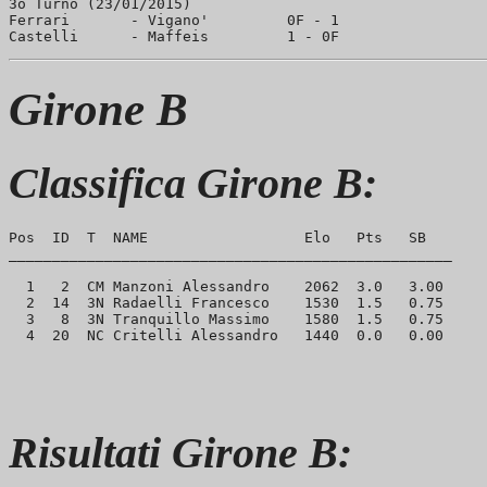
3o Turno (23/01/2015)

Ferrari       - Vigano'         0F - 1

Girone B
Classifica Girone B:
Pos  ID  T  NAME                  Elo   Pts   SB

___________________________________________________

  1   2  CM Manzoni Alessandro    2062  3.0   3.00

  2  14  3N Radaelli Francesco    1530  1.5   0.75

  3   8  3N Tranquillo Massimo    1580  1.5   0.75

Risultati Girone B: