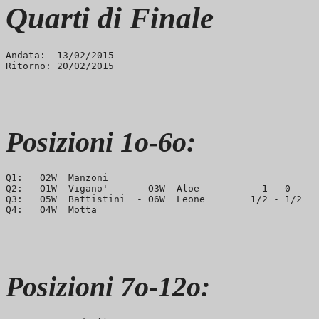
Quarti di Finale
Andata:  13/02/2015

Posizioni 1o-6o:
Q1:   O2W  Manzoni

Q2:   O1W  Vigano'     - O3W  Aloe           1 - 0     
Q3:   O5W  Battistini  - O6W  Leone        1/2 - 1/2   
Posizioni 7o-12o: