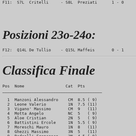
Posizioni 23o-24o:
Classifica Finale
Pos  Nome                 Cat  Pts

_________________________________________

  1  Manzoni Alessandro    CM  8.5 ( 9)

  2  Leone Valerio         1N  7.5 (11)

  3  Vigano' Massimo       CM  9   (11)

  4  Motta Angelo          NC  5   ( 9)

  5  Aloe Cristian         2N  5   ( 9)

  6  Battistini Ercole     1N  5.5 ( 9)

  7  Moreschi Mauro        1N  8   (11)

  8  Ghezzi Massimo        3N  5   (11)
