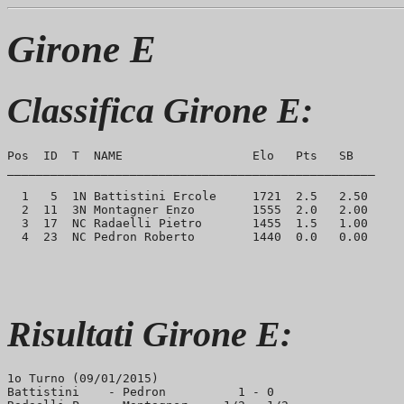
Girone E
Classifica Girone E:
Pos  ID  T  NAME                  Elo   Pts   SB

___________________________________________________

  1   5  1N Battistini Ercole     1721  2.5   2.50

  2  11  3N Montagner Enzo        1555  2.0   2.00

  3  17  NC Radaelli Pietro       1455  1.5   1.00

Risultati Girone E:
1o Turno (09/01/2015)

Battistini    - Pedron          1 - 0
