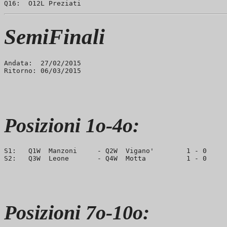
SemiFinali
Andata:  27/02/2015

Posizioni 1o-4o:
S1:   Q1W  Manzoni     - Q2W  Vigano'        1 - 0     
Posizioni 7o-10o: