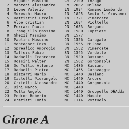
  1  Vigano' Massimo       CM  2100  Inzago

  2  Manzoni Alessandro    CM  2062  Milano

  3  Leone Valerio         1N  1934  Romano Lombardo

  4  Moreschi Mauro        1N  1825  Sesto S. Giovanni

  5  Battistini Ercole     1N  1721  Vimercate

  6  Aloe Cristian         2N  1684  Pioltello

  7  Ferrari Paolo         2N  1683  Bergamo

  8  Tranquillo Massimo    3N  1580  Capriate

  9  Ghezzi Massimo        3N  1577  

 10  Paolini Massimo       2N  1556  Carugate

 11  Montagner Enzo        3N  1555  Milano

 12  Spreafico Ambrogio    3N  1552  Vimercate

 13  Maffeis Fabio         3N  1545  Verdello

 14  Radaelli Francesco    3N  1530  Basiano

 15  Rossini Walter        2N  1502  Gorgonzola

 16  De Tullio Alfonso     NC  1486  Basiano

 17  Radaelli Pietro       NC  1455  Caravaggio

 18  Bizzarri Mario        NC  1440  Basiano

 19  Castelli Pierangelo   NC  1440  Arcore

 20  Critelli Alessandro   NC  1440  Gorgonzola

 21  Dini Marco            NC  1440  

 22  Motta Angelo          NC  1440  Groppello D�Adda

 23  Pedron Roberto        NC  1440  Masate

Girone A