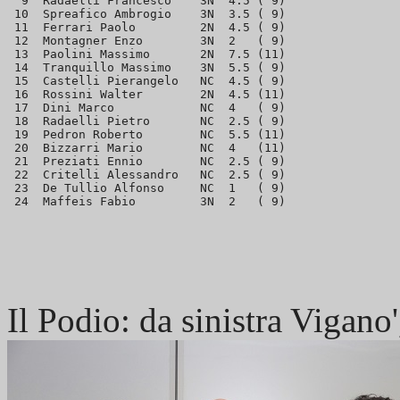
  9  Radaelli Francesco    3N  4.5 ( 9)

 10  Spreafico Ambrogio    3N  3.5 ( 9)

 11  Ferrari Paolo         2N  4.5 ( 9)

 12  Montagner Enzo        3N  2   ( 9)

 13  Paolini Massimo       2N  7.5 (11)

 14  Tranquillo Massimo    3N  5.5 ( 9)

 15  Castelli Pierangelo   NC  4.5 ( 9)

 16  Rossini Walter        2N  4.5 (11)

 17  Dini Marco            NC  4   ( 9)

 18  Radaelli Pietro       NC  2.5 ( 9)

 19  Pedron Roberto        NC  5.5 (11)

 20  Bizzarri Mario        NC  4   (11)

 21  Preziati Ennio        NC  2.5 ( 9)

 22  Critelli Alessandro   NC  2.5 ( 9)

 23  De Tullio Alfonso     NC  1   ( 9)

Il Podio: da sinistra Vigan