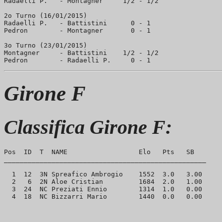
Radaelli P.   - Montagner     1/2 - 1/2

2o Turno (16/01/2015)

Radaelli P.   - Battistini      0 - 1

Pedron        - Montagner       0 - 1

3o Turno (23/01/2015)

Montagner     - Battistini    1/2 - 1/2

Girone F
Classifica Girone F:
Pos  ID  T  NAME                  Elo   Pts   SB

___________________________________________________

  1  12  3N Spreafico Ambrogio    1552  3.0   3.00     
  2   6  2N Aloe Cristian         1684  2.0   1.00

  3  24  NC Preziati Ennio        1314  1.0   0.00
