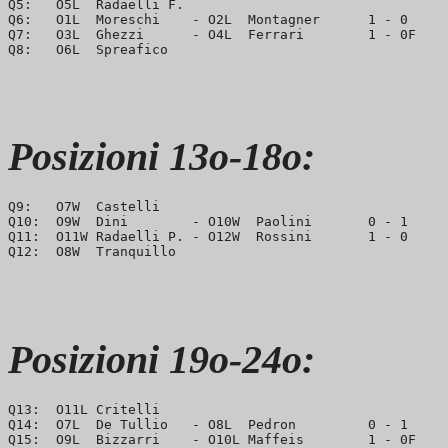
Q5:   O5L  Radaelli F.

Q6:   O1L  Moreschi    - O2L  Montagner      1 - 0     
Q7:   O3L  Ghezzi      - O4L  Ferrari        1 - 0F    
Posizioni 13o-18o:
Q9:   O7W  Castelli

Q10:  O9W  Dini        - O10W  Paolini       0 - 1     
Q11:  O11W Radaelli P. - O12W  Rossini       1 - 0     
Posizioni 19o-24o:
Q13:  O11L Critelli

Q14:  O7L  De Tullio   - O8L  Pedron         0 - 1     
Q15:  O9L  Bizzarri    - O10L Maffeis        1 - 0F    