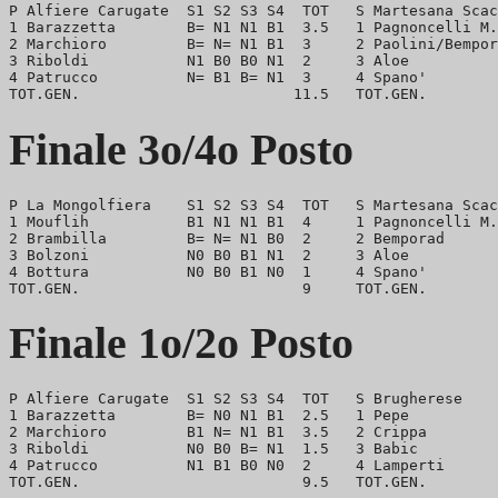
P Alfiere Carugate  S1 S2 S3 S4  TOT   S Martesana Scac
1 Barazzetta        B= N1 N1 B1  3.5   1 Pagnoncelli M.
2 Marchioro         B= N= N1 B1  3     2 Paolini/Bempor
3 Riboldi           N1 B0 B0 N1  2     3 Aloe          
4 Patrucco          N= B1 B= N1  3     4 Spano'        
Finale 3o/4o Posto
P La Mongolfiera    S1 S2 S3 S4  TOT   S Martesana Scac
1 Mouflih           B1 N1 N1 B1  4     1 Pagnoncelli M.
2 Brambilla         B= N= N1 B0  2     2 Bemporad      
3 Bolzoni           N0 B0 B1 N1  2     3 Aloe          
4 Bottura           N0 B0 B1 N0  1     4 Spano'        
Finale 1o/2o Posto
P Alfiere Carugate  S1 S2 S3 S4  TOT   S Brugherese    
1 Barazzetta        B= N0 N1 B1  2.5   1 Pepe          
2 Marchioro         B1 N= N1 B1  3.5   2 Crippa        
3 Riboldi           N0 B0 B= N1  1.5   3 Babic         
4 Patrucco          N1 B1 B0 N0  2     4 Lamperti      