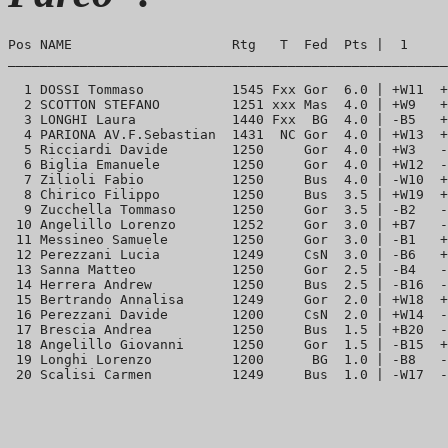
Pos NAME                    Rtg   T  Fed  Pts |  1     
_______________________________________________________
  1 DOSSI Tommaso           1545 Fxx Gor  6.0 | +W11  +
  2 SCOTTON STEFANO         1251 xxx Mas  4.0 | +W9   +
  3 LONGHI Laura            1440 Fxx  BG  4.0 | -B5   +
  4 PARIONA AV.F.Sebastian  1431  NC Gor  4.0 | +W13  +
  5 Ricciardi Davide        1250     Gor  4.0 | +W3   -
  6 Biglia Emanuele         1250     Gor  4.0 | +W12  -
  7 Zilioli Fabio           1250     Bus  4.0 | -W10  +
  8 Chirico Filippo         1250     Bus  3.5 | +W19  +
  9 Zucchella Tommaso       1250     Gor  3.5 | -B2   -
 10 Angelillo Lorenzo       1252     Gor  3.0 | +B7   -
 11 Messineo Samuele        1250     Gor  3.0 | -B1   +
 12 Perezzani Lucia         1249     CsN  3.0 | -B6   +
 13 Sanna Matteo            1250     Gor  2.5 | -B4   -
 14 Herrera Andrew          1250     Bus  2.5 | -B16  -
 15 Bertrando Annalisa      1249     Gor  2.0 | +W18  +
 16 Perezzani Davide        1200     CsN  2.0 | +W14  -
 17 Brescia Andrea          1250     Bus  1.5 | +B20  -
 18 Angelillo Giovanni      1250     Gor  1.5 | -B15  +
 19 Longhi Lorenzo          1200      BG  1.0 | -B8   -