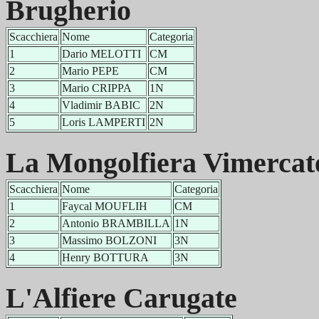
Brugherio
Scacchiera
Nome
Categoria
1
Dario MELOTTI
CM
2
Mario PEPE
CM
3
Mario CRIPPA
1N
4
Vladimir BABIC
2N
5
Loris LAMPERTI
2N
La Mongolfiera Vimercat
Scacchiera
Nome
Categoria
1
Faycal MOUFLIH
CM
2
Antonio BRAMBILLA
1N
3
Massimo BOLZONI
3N
4
Henry BOTTURA
3N
L'Alfiere Carugate