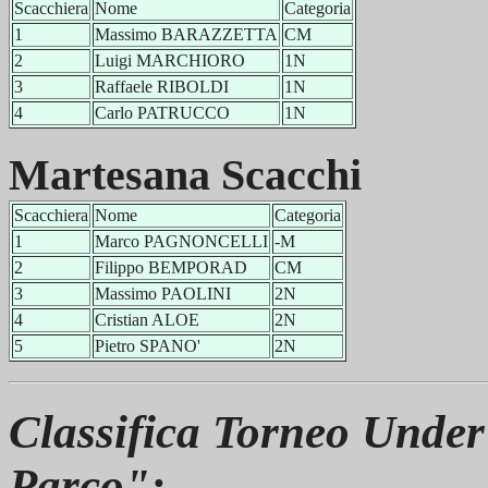
Scacchiera
Nome
Categoria
1
Massimo BARAZZETTA
CM
2
Luigi MARCHIORO
1N
3
Raffaele RIBOLDI
1N
4
Carlo PATRUCCO
1N
Martesana Scacchi
Scacchiera
Nome
Categoria
1
Marco PAGNONCELLI
-M
2
Filippo BEMPORAD
CM
3
Massimo PAOLINI
2N
4
Cristian ALOE
2N
5
Pietro SPANO'
2N
Classifica Torneo Under
Parco":