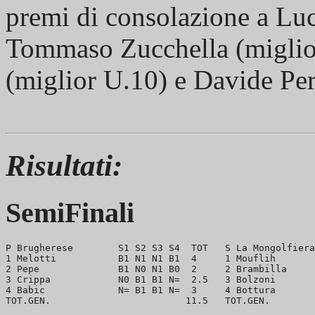
premi di consolazione a Luc
Tommaso Zucchella (miglior
(miglior U.10) e Davide Per
Risultati:
SemiFinali
P Brugherese        S1 S2 S3 S4  TOT   S La Mongolfiera
1 Melotti           B1 N1 N1 B1  4     1 Mouflih       
2 Pepe              B1 N0 N1 B0  2     2 Brambilla     
3 Crippa            N0 B1 B1 N=  2.5   3 Bolzoni       
4 Babic             N= B1 B1 N=  3     4 Bottura       
TOT.GEN.                        11.5   TOT.GEN.        