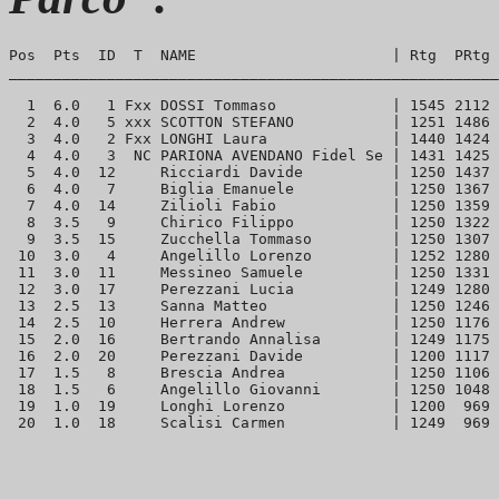
Pos  Pts  ID  T  NAME                      | Rtg  PRtg 
_______________________________________________________
  1  6.0   1 Fxx DOSSI Tommaso             | 1545 2112 
  2  4.0   5 xxx SCOTTON STEFANO           | 1251 1486 
  3  4.0   2 Fxx LONGHI Laura              | 1440 1424 
  4  4.0   3  NC PARIONA AVENDANO Fidel Se | 1431 1425 
  5  4.0  12     Ricciardi Davide          | 1250 1437 
  6  4.0   7     Biglia Emanuele           | 1250 1367 
  7  4.0  14     Zilioli Fabio             | 1250 1359 
  8  3.5   9     Chirico Filippo           | 1250 1322 
  9  3.5  15     Zucchella Tommaso         | 1250 1307 
 10  3.0   4     Angelillo Lorenzo         | 1252 1280 
 11  3.0  11     Messineo Samuele          | 1250 1331 
 12  3.0  17     Perezzani Lucia           | 1249 1280 
 13  2.5  13     Sanna Matteo              | 1250 1246 
 14  2.5  10     Herrera Andrew            | 1250 1176 
 15  2.0  16     Bertrando Annalisa        | 1249 1175 
 16  2.0  20     Perezzani Davide          | 1200 1117 
 17  1.5   8     Brescia Andrea            | 1250 1106 
 18  1.5   6     Angelillo Giovanni        | 1250 1048 
 19  1.0  19     Longhi Lorenzo            | 1200  969 