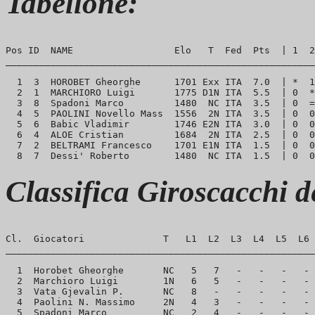
Tabellone:
Pos ID  NAME                  Elo   T  Fed  Pts  | 1  2
_______________________________________________________
  1  3  HOROBET Gheorghe      1701 Exx ITA  7.0  | *  1
  2  1  MARCHIORO Luigi       1775 D1N ITA  5.5  | 0  *
  3  8  Spadoni Marco         1480  NC ITA  3.5  | 0  =
  4  5  PAOLINI Novello Mass  1556  2N ITA  3.5  | 0  0
  5  6  Babic Vladimir        1746 E2N ITA  3.0  | 0  0
  6  4  ALOE Cristian         1684  2N ITA  2.5  | 0  0
  7  2  BELTRAMI Francesco    1701 E1N ITA  1.5  | 0  0
Classifica Giroscacchi 
Cl.  Giocatori              T   L1  L2  L3  L4  L5  L6 
_______________________________________________________
  1  Horobet Gheorghe       NC   5   7   -   -   -   - 
  2  Marchioro Luigi        1N   6   5   -   -   -   - 
  3  Vata Gjevalin P.       NC   8   -   -   -   -   - 
  4  Paolini N. Massimo     2N   4   3   -   -   -   - 
  5  Spadoni Marco          NC   2   4   -   -   -   - 