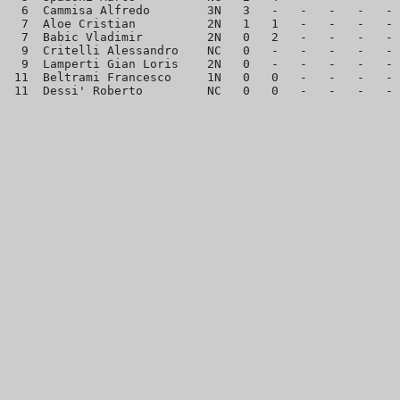
  6  Cammisa Alfredo        3N   3   -   -   -   -   - 
  7  Aloe Cristian          2N   1   1   -   -   -   - 
  7  Babic Vladimir         2N   0   2   -   -   -   - 
  9  Critelli Alessandro    NC   0   -   -   -   -   - 
  9  Lamperti Gian Loris    2N   0   -   -   -   -   - 
 11  Beltrami Francesco     1N   0   0   -   -   -   - 