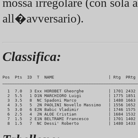
mossa irregolare (con sola
all�avversario).
Classifica:
Pos  Pts  ID  T  NAME                      | Rtg  PRtg 
_______________________________________________________
  1  7.0   3 Exx HOROBET Gheorghe          | 1701 2432 
  2  5.5   1 D1N MARCHIORO Luigi           | 1775 1851 
  3  3.5   8  NC Spadoni Marco             | 1480 1663 
  4  3.5   5  2N PAOLINI Novello Massimo   | 1556 1652 
  5  3.0   6 E2N Babic Vladimir            | 1746 1575 
  6  2.5   4  2N ALOE Cristian             | 1684 1532 
  7  1.5   2 E1N BELTRAMI Francesco        | 1701 1402 