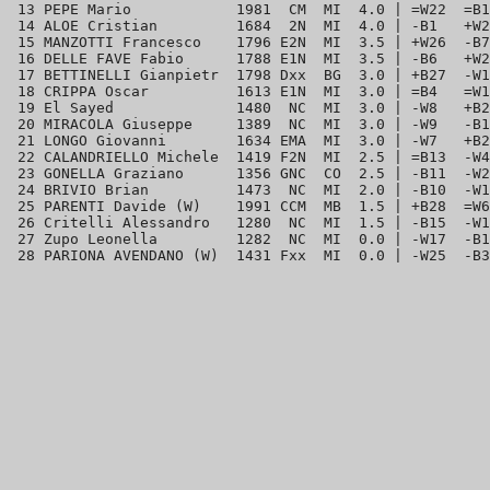
 13 PEPE Mario            1981  CM  MI  4.0 | =W22  =B1
 14 ALOE Cristian         1684  2N  MI  4.0 | -B1   +W2
 15 MANZOTTI Francesco    1796 E2N  MI  3.5 | +W26  -B7
 16 DELLE FAVE Fabio      1788 E1N  MI  3.5 | -B6   +W2
 17 BETTINELLI Gianpietr  1798 Dxx  BG  3.0 | +B27  -W1
 18 CRIPPA Oscar          1613 E1N  MI  3.0 | =B4   =W1
 19 El Sayed              1480  NC  MI  3.0 | -W8   +B2
 20 MIRACOLA Giuseppe     1389  NC  MI  3.0 | -W9   -B1
 21 LONGO Giovanni        1634 EMA  MI  3.0 | -W7   +B2
 22 CALANDRIELLO Michele  1419 F2N  MI  2.5 | =B13  -W4
 23 GONELLA Graziano      1356 GNC  CO  2.5 | -B11  -W2
 24 BRIVIO Brian          1473  NC  MI  2.0 | -B10  -W1
 25 PARENTI Davide (W)    1991 CCM  MB  1.5 | +B28  =W6
 26 Critelli Alessandro   1280  NC  MI  1.5 | -B15  -W1
 27 Zupo Leonella         1282  NC  MI  0.0 | -W17  -B1