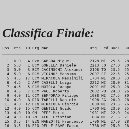
Classifica Finale:
Pos  Pts  ID Ctg NAME                 Rtg  Fed Buc1  Bu
_______________________________________________________
  1  6.0   4 Cxx GAMBOA Miguel        2128 MI  25.5  28
  2  5.0   1 BCM GONELLA Daniele      2213 CO  27.0  30
  3  5.0   3 BCM CACINSCHI Alexandr   2198 TO  23.5  25
  4  5.0   6 BCM VIGANO' Massimo      2007 GE  22.5  25
  5  4.5  17 ECM MIRACOLA Massimili   1704 MI  29.0  33
  6  4.5   2 AFM CASELLI Luigi        2212 MI  28.0  31
  7  4.5   5 CCM MOTOLA Jacopo        2091 MI  25.0  28
  8  4.5   7 BCM PACE Roberto         2002 PU  24.0  26
  9  4.0  11 CCM BEMPORAD Filippo     1938 MI  27.5  30
 10  4.0   8 D1N TARELLI Daniele      1998 BG  26.0  28
 11  4.0  12 D1N MIRACOLA Giorgia     1800 MI  23.5  26
 12  4.0  15 CCM GENTILI Guido        1790 MI  23.0  25
 13  4.0  10 CM  PEPE Mario           1981 MI  22.0  24
 14  4.0  18 2N  ALOE Cristian        1684 MI  21.5  21
 15  3.5  14 E2N MANZOTTI Francesco   1796 MI  27.0  28
 16  3.5  16 E1N DELLE FAVE Fabio     1788 MI  25.0  28