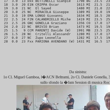
 17  3.0  13 Dxx BETTINELLI Gianpie   1798 BG  23.5  23
 18  3.0  20 E1N CRIPPA Oscar         1613 MI  21.5  21
 19  3.0  21 NC  El Sayed             1480 MI  21.0  22
 20  3.0  25 NC  MIRACOLA Giuseppe    1389 MI  19.0  19
 21  3.0  19 EMA LONGO Giovanni       1634 MI  18.5  20
 22  2.5  24 F2N CALANDRIELLO Miche   1419 MI  23.5  25
 23  2.5  26 GNC GONELLA Graziano     1356 CO  17.0  17
 24  2.0  22 NC  BRIVIO Brian         1473 MI  19.5  19
 25  1.5   9 CCM PARENTI Davide (W)   1991 MB  23.5  25
 26  1.5  28 NC  Critelli Alessandr   1280 MI  17.0  17
 27  0.0  27 NC  Zupo Leonella        1282 MI  17.5  19
Da sinistra:
1o Cl. Miguel Gamboa, l�ACN Beltrami, 2o Cl. Daniele Gonella, 3
sullo sfondo la �Jam Session di musica R