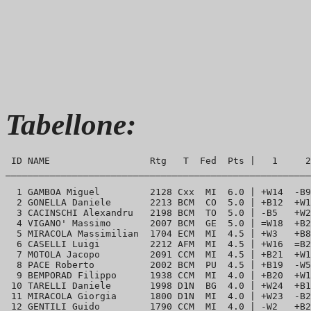
Tabellone:
 ID NAME                  Rtg   T  Fed  Pts |   1     2
_______________________________________________________
  1 GAMBOA Miguel         2128 Cxx  MI  6.0 | +W14  -B9
  2 GONELLA Daniele       2213 BCM  CO  5.0 | +B12  +W1
  3 CACINSCHI Alexandru   2198 BCM  TO  5.0 | -B5   +W2
  4 VIGANO' Massimo       2007 BCM  GE  5.0 | =W18  +B2
  5 MIRACOLA Massimilian  1704 ECM  MI  4.5 | +W3   +B8
  6 CASELLI Luigi         2212 AFM  MI  4.5 | +W16  =B2
  7 MOTOLA Jacopo         2091 CCM  MI  4.5 | +B21  +W1
  8 PACE Roberto          2002 BCM  PU  4.5 | +B19  -W5
  9 BEMPORAD Filippo      1938 CCM  MI  4.0 | +B20  +W1
 10 TARELLI Daniele       1998 D1N  BG  4.0 | +W24  +B1
 11 MIRACOLA Giorgia      1800 D1N  MI  4.0 | +W23  -B2
 12 GENTILI Guido         1790 CCM  MI  4.0 | -W2   +B2