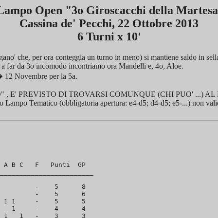
Lampo Open "3o Giroscacchi della Martes
Cassina de' Pecchi, 22 Ottobre 2013
6 Turni x 10'
igano' che, per ora conteggia un turno in meno) si mantiene saldo in sel
) a far da 3o incomodo incontriamo ora Mandelli e, 4o, Aloe.
� 12 Novembre per la 5a.
 , E' PREVISTO DI TROVARSI COMUNQUE (CHI PUO' ...) 
matico (obbligatoria apertura: e4-d5; d4-d5; e5-...) non valid
 A B C   F   Punti  GP  

________________________

         -    5      8

         -    5      6

 1 1     -    5      5

   1     -    4      4

 1   1   -    3      3
