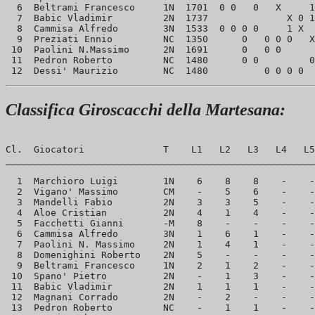
  6  Beltrami Francesco     1N  1701  0 0   0   X     1
  7  Babic Vladimir         2N  1737              X 0 1
  8  Cammisa Alfredo        3N  1533  0 0 0 0     1 X  
  9  Preziati Ennio         NC  1350      0   0 0 0   X
 10  Paolini N.Massimo      2N  1691      0   0 0      
 11  Pedron Roberto         NC  1480      0 0         0
Classifica Giroscacchi della Martesana:
Cl.  Giocatori              T    L1   L2   L3   L4   L5
_______________________________________________________
  1  Marchioro Luigi        1N    6    8    8    -    -
  2  Vigano' Massimo        CM    -    5    6    -    -
  3  Mandelli Fabio         2N    3    3    5    -    -
  4  Aloe Cristian          2N    4    1    4    -    -
  5  Facchetti Gianni       -M    8    -    -    -    -
  6  Cammisa Alfredo        3N    1    6    1    -    -
  7  Paolini N. Massimo     2N    1    4    1    -    -
  8  Domenighini Roberto    2N    5    -    -    -    -
  9  Beltrami Francesco     1N    2    1    2    -    -
 10  Spano' Pietro          2N    -    1    3    -    -
 11  Babic Vladimir         2N    1    1    1    -    -
 12  Magnani Corrado        2N    -    2    -    -    -
 13  Pedron Roberto         NC    -    1    1    -    -