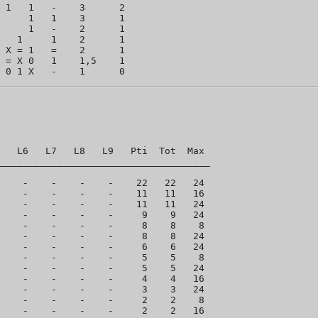
 1   1   -    3      2

     1   1    3      1

     1   -    2      1

   1     1    2      1

 X = 1   =    2      1

 = X 0   1    1,5    1

   L6   L7   L8   L9   Pti  Tot  Max

_____________________________________

    -    -    -    -    22   22   24

    -    -    -    -    11   11   16

    -    -    -    -    11   11   24

    -    -    -    -     9    9   24

    -    -    -    -     8    8    8

    -    -    -    -     8    8   24

    -    -    -    -     6    6   24

    -    -    -    -     5    5    8

    -    -    -    -     5    5   24

    -    -    -    -     4    4   16

    -    -    -    -     3    3   24

    -    -    -    -     2    2    8

    -    -    -    -     2    2   16
