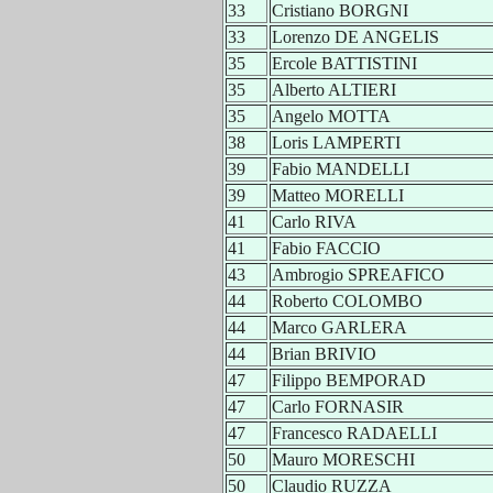
33
Cristiano BORGNI
33
Lorenzo DE ANGELIS
35
Ercole BATTISTINI
35
Alberto ALTIERI
35
Angelo MOTTA
38
Loris LAMPERTI
39
Fabio MANDELLI
39
Matteo MORELLI
41
Carlo RIVA
41
Fabio FACCIO
43
Ambrogio SPREAFICO
44
Roberto COLOMBO
44
Marco GARLERA
44
Brian BRIVIO
47
Filippo BEMPORAD
47
Carlo FORNASIR
47
Francesco RADAELLI
50
Mauro MORESCHI
50
Claudio RUZZA