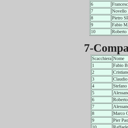
6
France
7
Novello
8
Pietro 
9
Fabio 
10
Robert
7-Compag
Scacchiera
Nome
1
Fabio 
2
Cristi
3
Claudi
4
Stefan
5
Alessan
6
Robert
7
Alessa
8
Marco
9
Pier P
10
Raffae