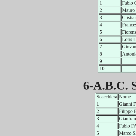
1
Fabio
2
Mauro
3
Cristi
4
Franc
5
Fiore
6
Loris
7
Giova
8
Anton
9
10
6-A.B.C. 
Scacchiera
Nome
1
Gianni
2
Filipp
3
Gianfr
4
Fabio 
5
Marco