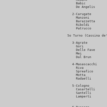
  Babic           
  De Angelis      
2-Carugate        
  Manzoni         
  Barazzetta      
  Riboldi         
  Patrucco        
5o Turno (Cassina de'
3-Agrate          
  Gori            
  Delle Fave      
  Mei             
  Dal Brun        
4-Masascacchi     
  Riva            
  Spreafico       
  Motta           
  Radaelli        
5-Cologno         
  Casartelli      
  Santelli        
  Lamperti        
                  