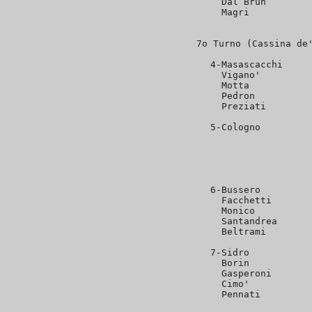
  Dal Brun        
  Magri           
7o Turno (Cassina de'
4-Masascacchi     
  Vigano'         
  Motta           
  Pedron          
  Preziati        
5-Cologno         
                  
                  
                  
                  
6-Bussero         
  Facchetti       
  Monico          
  Santandrea      
  Beltrami        
7-Sidro           
  Borin           
  Gasperoni       
  Cimo'           
  Pennati         