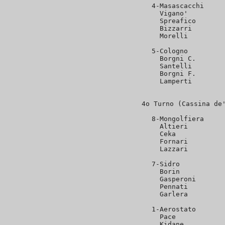
4-Masascacchi     
  Vigano'         
  Spreafico       
  Bizzarri        
  Morelli         
5-Cologno         
  Borgni C.       
  Santelli        
  Borgni F.       
  Lamperti        
4o Turno (Cassina de'
8-Mongolfiera     
  Altieri         
  Ceka            
  Fornari         
  Lazzari         
7-Sidro           
  Borin           
  Gasperoni       
  Pennati         
  Garlera         
1-Aerostato       
  Pace            
  Kidane          