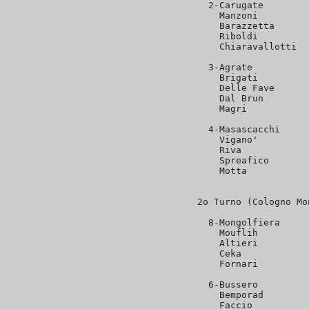
2-Carugate        
  Manzoni         
  Barazzetta      
  Riboldi         
  Chiaravallotti  
3-Agrate          
  Brigati         
  Delle Fave      
  Dal Brun        
  Magri           
4-Masascacchi     
  Vigano'         
  Riva            
  Spreafico       
  Motta           
2o Turno (Cologno Mo
8-Mongolfiera     
  Mouflih         
  Altieri         
  Ceka            
  Fornari         
6-Bussero         
  Bemporad        
  Faccio          