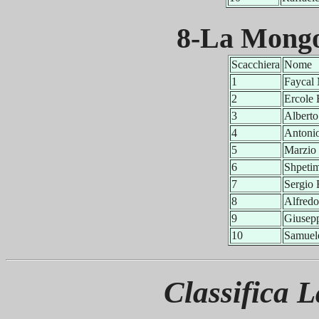
8-La Mongo
Scacchiera
Nome
1
Fayca
2
Ercole
3
Albert
4
Anton
5
Marzi
6
Shpet
7
Sergi
8
Alfre
9
Giuse
10
Samue
Classifica 