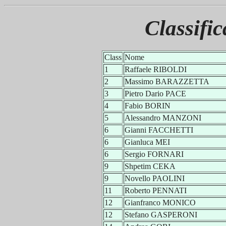
Classific
Class
Nome
1
Raffaele RIBOLDI
2
Massimo BARAZZETTA
3
Pietro Dario PACE
4
Fabio BORIN
5
Alessandro MANZONI
6
Gianni FACCHETTI
6
Gianluca MEI
6
Sergio FORNARI
9
Shpetim CEKA
9
Novello PAOLINI
11
Roberto PENNATI
12
Gianfranco MONICO
12
Stefano GASPERONI