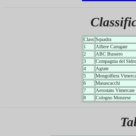
Classifi
Class
Squadra
1
Alfiere Carugate
2
ABC Bussero
3
Compagnia del Sidr
4
Agrate
5
Mongolfiera Vimerca
6
Masascacchi
7
Aerostato Vimercate
8
Cologno Monzese
Ta