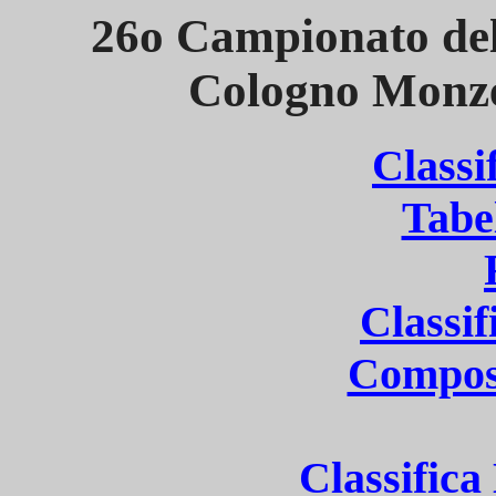
26o Campionato de
Cologno Monze
Classi
Tabe
Classif
Compos
Classific