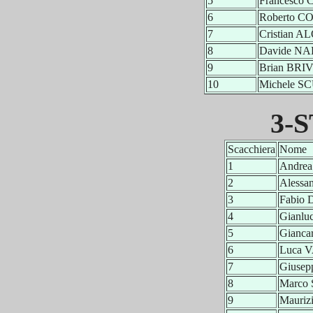
5
Francesc
6
Roberto 
7
Cristian A
8
Davide NA
9
Brian BRI
10
Michele S
3-S
Scacchiera
Nome
1
Andre
2
Alessa
3
Fabio
4
Gianlu
5
Gianc
6
Luca 
7
Giuse
8
Marco
9
Mauri