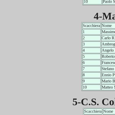
10
Paolo
4-Ma
Scacchiera
Nome
1
Massim
2
Carlo 
3
Ambro
4
Angel
5
Robert
6
France
7
Stefan
8
Ennio 
9
Mario 
10
Matteo
5-C.S. C
Scacchiera
Nome