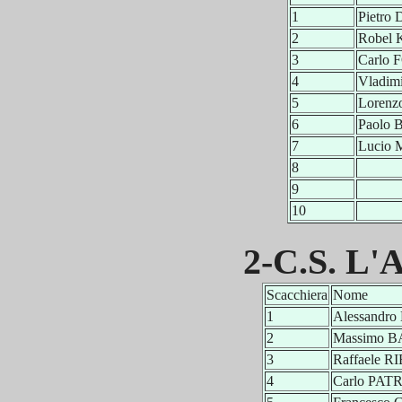
1
Pietro
2
Robel
3
Carlo
4
Vladim
5
Loren
6
Paolo
7
Lucio
8
9
10
2-C.S. L'A
Scacchiera
Nome
1
Alessandr
2
Massimo 
3
Raffaele R
4
Carlo PA