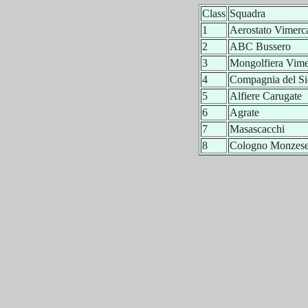
Class
Squadra
1
Aerostato Vimerc
2
ABC Bussero
3
Mongolfiera Vime
4
Compagnia del Si
5
Alfiere Carugate
6
Agrate
7
Masascacchi
8
Cologno Monzes