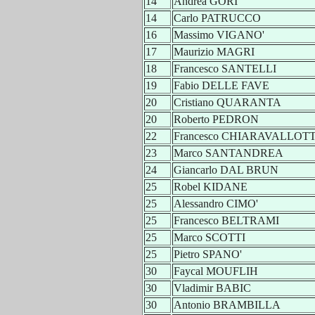
14
Andrea GORI
14
Carlo PATRUCCO
16
Massimo VIGANO'
17
Maurizio MAGRI
18
Francesco SANTELLI
19
Fabio DELLE FAVE
20
Cristiano QUARANTA
20
Roberto PEDRON
22
Francesco CHIARAVALLOTT
23
Marco SANTANDREA
24
Giancarlo DAL BRUN
25
Robel KIDANE
25
Alessandro CIMO'
25
Francesco BELTRAMI
25
Marco SCOTTI
25
Pietro SPANO'
30
Faycal MOUFLIH
30
Vladimir BABIC
30
Antonio BRAMBILLA