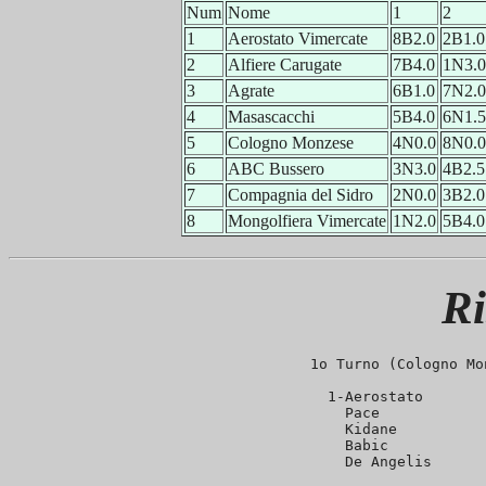
Num
Nome
1
2
1
Aerostato Vimercate
8B2.0
2B1.0
2
Alfiere Carugate
7B4.0
1N3.0
3
Agrate
6B1.0
7N2.0
4
Masascacchi
5B4.0
6N1.5
5
Cologno Monzese
4N0.0
8N0.0
6
ABC Bussero
3N3.0
4B2.5
7
Compagnia del Sidro
2N0.0
3B2.0
8
Mongolfiera Vimercate
1N2.0
5B4.0
Ri
1o Turno (Cologno Mo
1-Aerostato       
  Pace            
  Kidane          
  Babic           
  De Angelis      