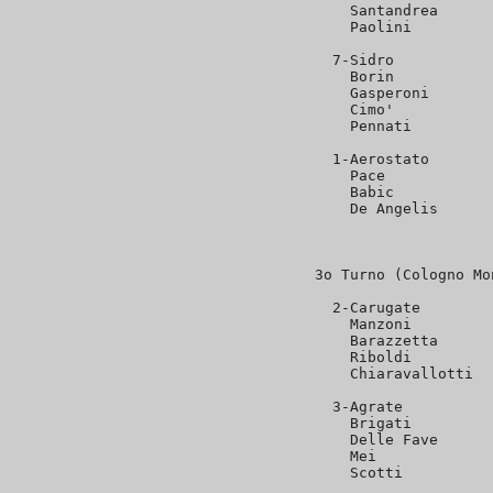
  Santandrea      
  Paolini         
7-Sidro           
  Borin           
  Gasperoni       
  Cimo'           
  Pennati         
1-Aerostato       
  Pace            
  Babic           
  De Angelis      
                  
3o Turno (Cologno Mo
2-Carugate        
  Manzoni         
  Barazzetta      
  Riboldi         
  Chiaravallotti  
3-Agrate          
  Brigati         
  Delle Fave      
  Mei             
  Scotti          