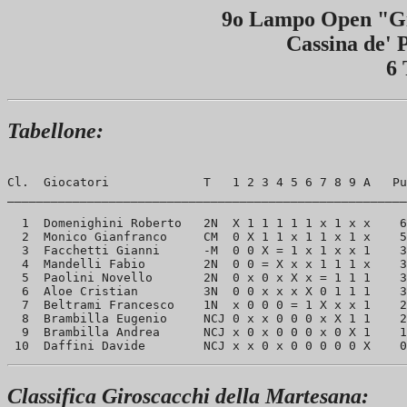
9o Lampo Open "Gi
Cassina de' 
6 
Tabellone:
Cl.  Giocatori             T   1 2 3 4 5 6 7 8 9 A   Pu
_______________________________________________________
  1  Domenighini Roberto   2N  X 1 1 1 1 1 x 1 x x    6
  2  Monico Gianfranco     CM  0 X 1 1 x 1 1 x 1 x    5
  3  Facchetti Gianni      -M  0 0 X = 1 x 1 x x 1    3
  4  Mandelli Fabio        2N  0 0 = X x x 1 1 1 x    3
  5  Paolini Novello       2N  0 x 0 x X x = 1 1 1    3
  6  Aloe Cristian         3N  0 0 x x x X 0 1 1 1    3
  7  Beltrami Francesco    1N  x 0 0 0 = 1 X x x 1    2
  8  Brambilla Eugenio     NCJ 0 x x 0 0 0 x X 1 1    2
  9  Brambilla Andrea      NCJ x 0 x 0 0 0 x 0 X 1    1
Classifica Giroscacchi della Martesana: