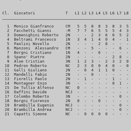
Cl.  Giocatori             T   L1 L2 L3 L4 L5 L6 L7 L8 
_______________________________________________________
  1  Monico Gianfranco     CM   5  5  8  8  3  8  3  5 
  2  Facchetti Gianni      -M   7  7  6  5  5  5  4  3 
  3  Domenighini Roberto   2N   -  -  2  3  6  6  5  2 
  4  Beltrami Francesco    1N   3  4  1  4  0  4  -  1 
  5  Paolini Novello       2N   -  -  -  2  8  -  -  - 
  6  Manzoni  Alessandro   CM   -  -  5  -  -  -  6  - 
  7  Borgni Cristiano      1N   4  -  -  6  -  -  -  - 
  8  Spano' Pietro         2N   -  -  -  -  -  2  8  - 
  9  Aloe Cristian         3N   1  2  3  -  2  3  2  0 
 10  Pedron Roberto        NC   2  3  0  0  4  0  -  0 
 11  Galli Giuliano        2N   -  0  4  1  1  0  -  - 
 12  Mandelli Fabio        2N   -  -  0  -  -  -  -  - 
 13  Fiorelli Paolo        2N   -  1  -  -  -  1  -  - 
 14  Montagner Enzo        3N   -  -  -  -  -  0  1  - 
 15  De Tullio Alfonso     NC   0  -  -  -  -  -  -  - 
 16  Daffini Davide        NCJ  -  -  -  -  -  -  -  - 
 17  Colombo Roberto       3N   -  -  -  -  -  -  0  - 
 18  Borgni Fiorenzo       2N   0  -  -  0  -  -  -  - 
 19  Brambilla Eugenio     NCJ  -  -  -  -  -  -  0  - 
 20  Brambilla Andrea      NCJ  -  -  -  -  -  -  0  - 