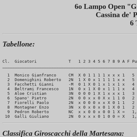
6o Lampo Open "Gi
Cassina de' 
6 
Tabellone:
Cl.  Giocatori             T   1 2 3 4 5 6 7 8 9 A F Pu
_______________________________________________________
  1  Monico Gianfranco     CM  X 0 1 1 1 1 x x x 1   5 
  2  Domenighini Roberto   2N  1 X 0 x 1 1 1 1 x x   5 
  3  Facchetti Gianni      -M  0 1 X 0 1 x 1 x 1 x   4 
  4  Beltrami Francesco    1N  0 x 1 X 0 x 1 1 1 x   4 
  5  Aloe Cristian         3N  0 0 0 1 X 1 x x x 1   3 
  6  Spano' Pietro         2N  0 0 x x 0 X x 1 1 0   2 
  7  Fiorelli Paolo        2N  x 0 0 0 x x X 0 1 1   2 
  8  Montagner Enzo        3N  x 0 x 0 x 0 1 X 0 1   2 
  9  Pedron Roberto        NC  x x 0 0 x 0 0 1 X =   1,
Classifica Giroscacchi della Martesana: