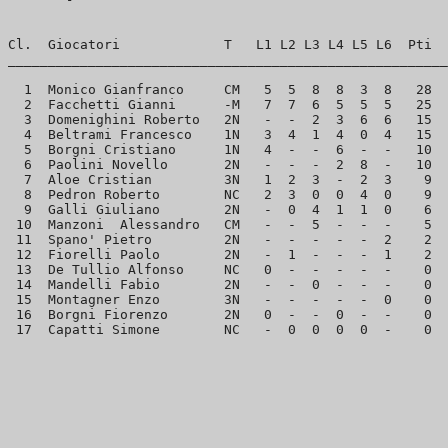
Cl.  Giocatori             T   L1 L2 L3 L4 L5 L6  Pti  
_______________________________________________________
  1  Monico Gianfranco     CM   5  5  8  8  3  8   28  
  2  Facchetti Gianni      -M   7  7  6  5  5  5   25  
  3  Domenighini Roberto   2N   -  -  2  3  6  6   15  
  4  Beltrami Francesco    1N   3  4  1  4  0  4   15  
  5  Borgni Cristiano      1N   4  -  -  6  -  -   10  
  6  Paolini Novello       2N   -  -  -  2  8  -   10  
  7  Aloe Cristian         3N   1  2  3  -  2  3    9  
  8  Pedron Roberto        NC   2  3  0  0  4  0    9  
  9  Galli Giuliano        2N   -  0  4  1  1  0    6  
 10  Manzoni  Alessandro   CM   -  -  5  -  -  -    5  
 11  Spano' Pietro         2N   -  -  -  -  -  2    2  
 12  Fiorelli Paolo        2N   -  1  -  -  -  1    2  
 13  De Tullio Alfonso     NC   0  -  -  -  -  -    0  
 14  Mandelli Fabio        2N   -  -  0  -  -  -    0  
 15  Montagner Enzo        3N   -  -  -  -  -  0    0  
 16  Borgni Fiorenzo       2N   0  -  -  0  -  -    0  