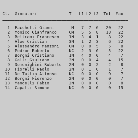
Cl.  Giocatori             T   L1 L2 L3  Tot  Max

___________________________________________________

  1  Facchetti Gianni      -M   7  7  6   20   22

  2  Monico Gianfranco     CM   5  5  8   18   22

  3  Beltrami Francesco    1N   3  4  1    8   22

  4  Aloe Cristian         3N   1  2  3    6   22

  5  Alessandro Manzoni    CM   0  0  5    5    8

  6  Pedron Roberto        NC   2  3  0    5   22

  7  Borgni Cristiano      1N   4  0  0    4    7

  8  Galli Giuliano        2N   0  0  4    4   15

  9  Domenighini Roberto   2N   0  0  2    2    8

 10  Fiorelli Paolo        2N   0  1  0    1    7

 11  De Tullio Alfonso     NC   0  0  0    0    7

 12  Borgni Fiorenzo       2N   0  0  0    0    7

 13  Mandelli Fabio        2N   0  0  0    0    8
