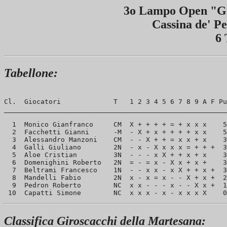
3o Lampo Open "Gi
Cassina de' Pe
6 
Tabellone:
Cl.  Giocatori             T   1 2 3 4 5 6 7 8 9 A F Pu
_______________________________________________________
  1  Monico Gianfranco     CM  X + + + + = + x x x    5
  2  Facchetti Gianni      -M  - X + x + + + + x x    5
  3  Alessandro Manzoni    CM  - - X + + = x x + x    3
  4  Galli Giuliano        2N  - x - X x x x = + + +  3
  5  Aloe Cristian         3N  - - - x X + + x + x    3
  6  Domenighini Roberto   2N  = - = x - X x + x +    3
  7  Beltrami Francesco    1N  - - x x - x X + + x +  3
  8  Mandelli Fabio        2N  x - x = x - - X + x +  2
  9  Pedron Roberto        NC  x x - - - x - - X x +  1
Classifica Giroscacchi della Martesana: