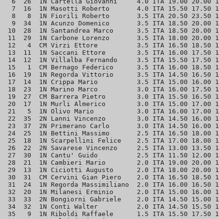
  6  26  1N Cartella Giovanni     4.0 ITA 19.00 20.00 1
  7  16  1N Masotti Roberto       4.0 ITA 15.50 17.50 1
  8   8  1N Fiorili Roberto       3.5 ITA 20.50 23.50 1
  9  34  1N Acunzo Domenico       3.5 ITA 18.50 20.00 1
 10  28  1N Santandrea Marco      3.5 ITA 18.50 20.00 1
 11  29  1N Carbone Lorenzo       3.5 ITA 18.00 20.00 1
 12   4  CM Virzi Ettore          3.5 ITA 16.50 18.50 1
 13  11  1N Saccani Ettore        3.5 ITA 16.00 17.50 1
 14  12  1N Villalba Fernando     3.5 ITA 15.50 17.50 1
 15   1  CM Bernago Federico      3.5 ITA 16.00 18.50 1
 16  19  1N Regorda Vittorio      3.5 ITA 14.50 16.50 1
 17  14  1N Crippa Mario          3.5 ITA 15.00 16.00 1
 18  23  1N Marino Marco          3.0 ITA 16.00 17.50 1
 19  27  CM Barrera Pietro        3.0 ITA 15.50 16.50 1
 20  17  1N Murli Almerico        3.0 ITA 15.00 17.00 1
 21   5  1N Olivo Mario           3.0 ITA 16.00 17.00 1
 22  35  2N Lanni Vincenzo        3.0 ITA 14.50 16.00 1
 23  37  2N Primerano Carlo       3.0 ITA 14.50 16.00 1
 24  25  1N Bettini Massimo       2.5 ITA 16.50 18.00 1
 25  18  1N Scarpellini Felice    2.5 ITA 17.00 18.00 1
 26  22  2N Savarese Vincenzo     2.5 ITA 13.00 13.50 1
 27  30  1N Cantu' Guido          2.5 ITA 11.50 12.00 1
 28  21  1N Cambieri Mario        2.0 ITA 19.00 20.00 1
 29  13  1N Ciciotti Augusto      2.0 ITA 18.00 20.00 1
 30  31  CM Cervini Gian Piero    2.0 ITA 16.50 18.50 1
 31  24  1N Regorda Massimiliano  2.0 ITA 16.00 16.50 1
 32  20  1N Milanesi Erminio      2.0 ITA 15.00 16.00 1
 33  33  2N Bongiorni Gabriele    2.0 ITA 14.50 15.00 1
 34  32  1N Conti Walter          2.0 ITA 14.50 15.50 1
 35   9  1N Riboldi Raffaele      1.5 ITA 15.50 17.50 1