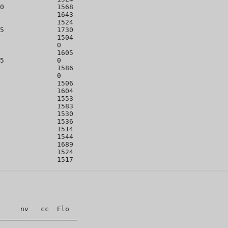
0             1568 

              1643 

              1524 

5             1730 

              1504 

              0 

              1605 

5             0 

              1586 

              0 

              1506 

              1604 

              1553 

              1583 

              1530 

              1536 

              1514 

              1544 

              1689 

              1524 

     nv   cc  Elo

___________________
