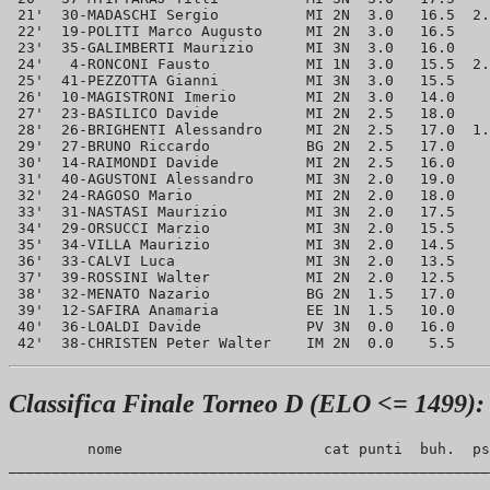
 21'  30-MADASCHI Sergio          MI 2N  3.0   16.5  2.
 22'  19-POLITI Marco Augusto     MI 2N  3.0   16.5    
 23'  35-GALIMBERTI Maurizio      MI 3N  3.0   16.0    
 24'   4-RONCONI Fausto           MI 1N  3.0   15.5  2.
 25'  41-PEZZOTTA Gianni          MI 3N  3.0   15.5    
 26'  10-MAGISTRONI Imerio        MI 2N  3.0   14.0    
 27'  23-BASILICO Davide          MI 2N  2.5   18.0    
 28'  26-BRIGHENTI Alessandro     MI 2N  2.5   17.0  1.
 29'  27-BRUNO Riccardo           BG 2N  2.5   17.0    
 30'  14-RAIMONDI Davide          MI 2N  2.5   16.0    
 31'  40-AGUSTONI Alessandro      MI 3N  2.0   19.0    
 32'  24-RAGOSO Mario             MI 2N  2.0   18.0    
 33'  31-NASTASI Maurizio         MI 3N  2.0   17.5    
 34'  29-ORSUCCI Marzio           MI 3N  2.0   15.5    
 35'  34-VILLA Maurizio           MI 3N  2.0   14.5    
 36'  33-CALVI Luca               MI 3N  2.0   13.5    
 37'  39-ROSSINI Walter           MI 2N  2.0   12.5    
 38'  32-MENATO Nazario           BG 2N  1.5   17.0    
 39'  12-SAFIRA Anamaria          EE 1N  1.5   10.0    
 40'  36-LOALDI Davide            PV 3N  0.0   16.0    
Classifica Finale Torneo D (ELO <= 1499):
         nome                       cat punti  buh.  ps
_______________________________________________________