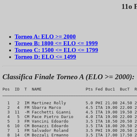
11o 
Torneo A: ELO >= 2000
Torneo B: 1800 <= ELO <= 1999
Torneo C: 1500 <= ELO <= 1799
Torneo D: ELO <= 1499
Classifica Finale Torneo A (ELO >= 2000):
Pos  ID  T  NAME                  Pts Fed Buc1  BucT  R
_______________________________________________________
  1   2  IM Martinez Rolly        5.0 PHI 21.00 24.50 2
  2   4  FM Sbarra Marco          4.5 ITA 19.00 22.00 2
  3  11  -M Facchetti Gianni      4.5 ITA 19.00 19.50 2
  4   5  CM Pace Pietro Dario     4.0 ITA 19.00 22.00 2
  5   3  FM Vancini Edoardo       3.5 ITA 18.50 20.50 2
  6  10  CM Bonazzi Edoardo       3.5 ITA 18.00 20.50 2
  7   1  FM Salvador Roland       3.5 PHI 19.00 20.50 2
  8  14  CM Bozzali Ermanno       3.5 ITA 17.00 17.50 2