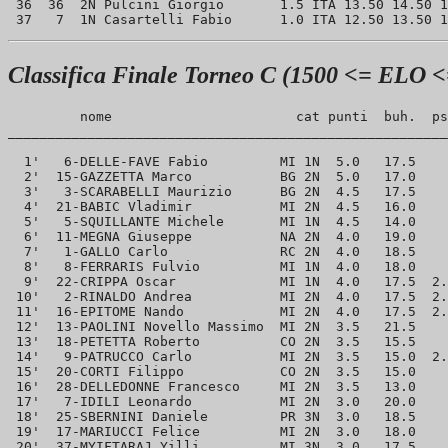
 36  36  2N Pulcini Giorgio       1.5 ITA 13.50 14.50 1
Classifica Finale Torneo C (1500 <= ELO <
         nome                       cat punti  buh.  ps
_______________________________________________________
  1'   6-DELLE-FAVE Fabio         MI 1N  5.0   17.5    
  2'  15-GAZZETTA Marco           BG 2N  5.0   17.0    
  3'   3-SCARABELLI Maurizio      BG 2N  4.5   17.5    
  4'  21-BABIC Vladimir           MI 2N  4.5   16.0    
  5'   5-SQUILLANTE Michele       MI 1N  4.5   14.0    
  6'  11-MEGNA Giuseppe           NA 2N  4.0   19.0    
  7'   1-GALLO Carlo              RC 2N  4.0   18.5    
  8'   8-FERRARIS Fulvio          MI 1N  4.0   18.0    
  9'  22-CRIPPA Oscar             MI 1N  4.0   17.5  2.
 10'   2-RINALDO Andrea           MI 2N  4.0   17.5  2.
 11'  16-EPITOME Nando            MI 2N  4.0   17.5  2.
 12'  13-PAOLINI Novello Massimo  MI 2N  3.5   21.5    
 13'  18-PETETTA Roberto          CO 2N  3.5   15.5    
 14'   9-PATRUCCO Carlo           MI 2N  3.5   15.0  2.
 15'  20-CORTI Filippo            CO 2N  3.5   15.0    
 16'  28-DELLEDONNE Francesco     MI 2N  3.5   13.0    
 17'   7-IDILI Leonardo           MI 2N  3.0   20.0    
 18'  25-SBERNINI Daniele         PR 3N  3.0   18.5    
 19'  17-MARIUCCI Felice          MI 2N  3.0   18.0    
 20'  37-MYIFTARAJ Yilli          MI 3N  3.0   17.5    