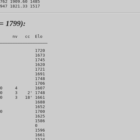
762 1909.60 1485 

= 1799):
     nv   cc  Elo

___________________

              1720 

              1673 

              1745 

              1620 

              1721 

              1691 

              1748 

              1706 

0     4       1607 

0     3    2' 1748 

0     3   18' 1661 

              1688 

              1652 

0             1700 

              1625 

              1586 

              0 

              1596 

              1661 

              1524 
