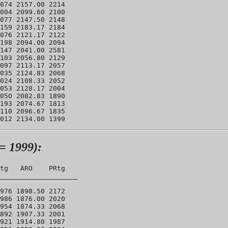
074 2157.00 2214 

004 2099.60 2100 

077 2147.50 2148 

159 2183.17 2184 

076 2121.17 2122 

198 2094.00 2094 

147 2041.00 2581 

103 2056.80 2129 

097 2113.17 2057 

035 2124.83 2068 

024 2108.33 2052 

053 2128.17 2004 

050 2082.83 1890 

193 2074.67 1813 

110 2096.67 1835 

= 1999):
tg   ARO    PRtg

___________________

976 1898.50 2172 

986 1876.00 2020 

954 1874.33 2068 

892 1907.33 2001 

921 1914.80 1987 
