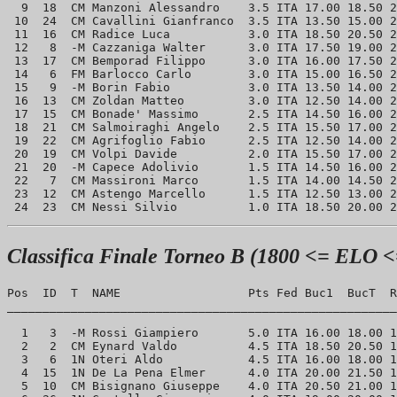
  9  18  CM Manzoni Alessandro    3.5 ITA 17.00 18.50 2
 10  24  CM Cavallini Gianfranco  3.5 ITA 13.50 15.00 2
 11  16  CM Radice Luca           3.0 ITA 18.50 20.50 2
 12   8  -M Cazzaniga Walter      3.0 ITA 17.50 19.00 2
 13  17  CM Bemporad Filippo      3.0 ITA 16.00 17.50 2
 14   6  FM Barlocco Carlo        3.0 ITA 15.00 16.50 2
 15   9  -M Borin Fabio           3.0 ITA 13.50 14.00 2
 16  13  CM Zoldan Matteo         3.0 ITA 12.50 14.00 2
 17  15  CM Bonade' Massimo       2.5 ITA 14.50 16.00 2
 18  21  CM Salmoiraghi Angelo    2.5 ITA 15.50 17.00 2
 19  22  CM Agrifoglio Fabio      2.5 ITA 12.50 14.00 2
 20  19  CM Volpi Davide          2.0 ITA 15.50 17.00 2
 21  20  -M Capece Adolivio       1.5 ITA 14.50 16.00 2
 22   7  CM Massironi Marco       1.5 ITA 14.00 14.50 2
 23  12  CM Astengo Marcello      1.5 ITA 12.50 13.00 2
Classifica Finale Torneo B (1800 <= ELO <
Pos  ID  T  NAME                  Pts Fed Buc1  BucT  R
_______________________________________________________
  1   3  -M Rossi Giampiero       5.0 ITA 16.00 18.00 1
  2   2  CM Eynard Valdo          4.5 ITA 18.50 20.50 1
  3   6  1N Oteri Aldo            4.5 ITA 16.00 18.00 1
  4  15  1N De La Pena Elmer      4.0 ITA 20.00 21.50 1
  5  10  CM Bisignano Giuseppe    4.0 ITA 20.50 21.00 1