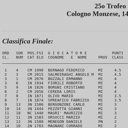
25o Trofeo 
Cologno Monzese, 14
Classifica Finale:
ORD   SOR  POS.FSI  G I O C A T O R E           PUNTI  
CL.   NUM  CAT ELO  COGNOME   E  NOME     PROV  CLASS  
_______________________________________________________
 1    4    CM 1990  BERNAGO FEDERICO      MI     4.5   
 2    3    CM 2015  SALMOIRAGHI ANGELO M  MI     4.5   
 3    1    CM 2076  BOZZALI ERMANNO       MI     4     
 3    6    1N 1934  FIORILI ROBERTO       MI     4     
 5    9    1N 1826  BORGNI CRISTIANO      MI     4     
 6    2    CM 2056  CEREDA LORIS          MI     4     
 7    8    1N 1871  OLIVO MARIO           MI     3.5   
 8    7    1N 1874  SPREAFICO FABRIZIO    MI     3.5   
 9    13   3N 1506  BERGONZONI CARLO      MI     3     
 10   14   3N 1444  PEZZOTTA GIANNI       MI     3     
 11   18   NC 1440  MAGRI' MAURIZIO       MI     3     
 12   11   3N 1583  ORSUCCI MARZIO        MI     2     
 13   12   3N 1580  MENEGON DANIELE       PN     2     
 14   10   2N 1703  MAGNANI CORRADO       MI     2     