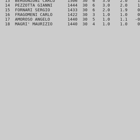
 13  BERGONZONI CARLO     1506  30  6   3.0    2.0    1
 14  PEZZOTTA GIANNI      1444  30  6   3.0    2.0    1
 15  FORNARI SERGIO       1433  30  6   2.0    1.9    0
 16  FRAGOMENI CARLO      1422  30  3   1.0    1.0    0
 17  AMOROSO ANGELO       1440  30  5   1.0    1.1   -0