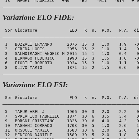
Variazione ELO FIDE:
 Sor Giocatore             ELO   k  n.  P.0.   P.A.  di
_______________________________________________________
 1   BOZZALI ERMANNO      2076  15  3   1.0    1.9   -0
 2   CEREDA LORIS         2056  15  2   1.0    1.4   -0
 3   SALMOIRAGHI ANGELO M 2015  15  1   1.0    0.4    0
 4   BERNAGO FEDERICO     1990  15  3   1.5    1.6   -0
 6   FIORILI ROBERTO      1934  15  3   1.0    1.1   -0
Variazione ELO FSI:
 Sor Giocatore             ELO   k  n.  P.0.   P.A.  di
_______________________________________________________
 5   TAFUR ABEL J         1966  30  3   2.0    2.2   -0
 7   SPREAFICO FABRIZIO   1874  30  6   3.5    3.4    0
 9   BORGNI CRISTIANO     1826  30  6   4.0    4.3   -0
 10  MAGNANI CORRADO      1703  30  5   1.0    2.6   -1
 11  ORSUCCI MARZIO       1583  30  6   2.0    2.0    0
 12  MENEGON DANIELE      1580  30  5   2.0    1.8    0