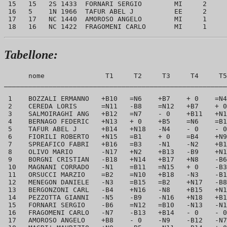
 15   15   2S 1433  FORNARI SERGIO        MI     2     
 16   5    1N 1966  TAFUR ABEL J          EE     2     
 17   17   NC 1440  AMOROSO ANGELO        MI     1     
Tabellone:
      nome               T1     T2     T3     T4     T5
_______________________________________________________
 1    BOZZALI ERMANNO   +B10   =N6    +B7    + 0    =N4
 2    CEREDA LORIS      =N11   -B8    =N12   +B7    + 0
 3    SALMOIRAGHI ANG   +B12   =N7    - 0    +B11   +N1
 4    BERNAGO FEDERIC   +N13   + 0    +B5    =N6    =B1
 5    TAFUR ABEL J      +B14   +N18   -N4    - 0    - 0
 6    FIORILI ROBERTO   +N15   =B1    + 0    =B4    +N9
 7    SPREAFICO FABRI   +B16   =B3    -N1    -N2    +B1
 8    OLIVO MARIO       -N17   +N2    +B13   -B9    +N1
 9    BORGNI CRISTIAN   -B18   +N14   +B17   +N8    -B6
 10   MAGNANI CORRADO   -N1    =B11   =N15   + 0    -B3
 11   ORSUCCI MARZIO    =B2    =N10   +B18   -N3    -B1
 12   MENEGON DANIELE   -N3    =B15   =B2    +N17   -B8
 13   BERGONZONI CARL   -B4    +N16   -N8    +B15   +N1
 14   PEZZOTTA GIANNI   -N5    -B9    -N16   +N18   +B1
 15   FORNARI SERGIO    -B6    =N12   =B10   -N13   -N1
 16   FRAGOMENI CARLO   -N7    -B13   +B14   - 0    - 0
 17   AMOROSO ANGELO    +B8    - 0    -N9    -B12   -N7