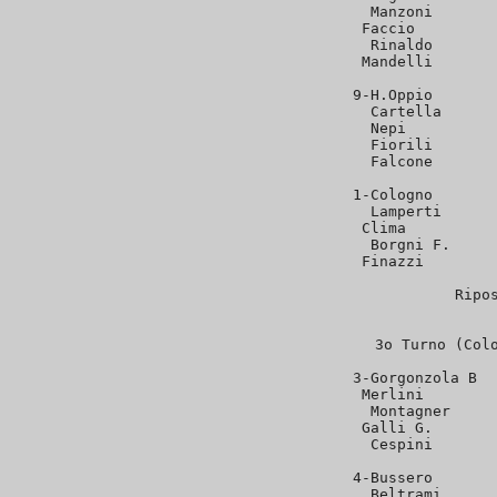
   Manzoni       
   Faccio         
   Rinaldo       
   Mandelli       
 9-H.Oppio       
   Cartella      
   Nepi          
   Fiorili       
   Falcone       
 1-Cologno       
   Lamperti      
   Clima          
   Borgni F.     
   Finazzi        
Ripo
3o Turno (Colo
 3-Gorgonzola B  
   Merlini        
   Montagner     
   Galli G.       
   Cespini       
 4-Bussero       
   Beltrami      