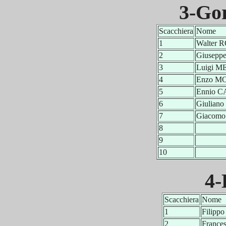
3-Go
Scacchiera
Nome
1
Walter 
2
Giusep
3
Luigi M
4
Enzo 
5
Ennio 
6
Giulian
7
Giacomo
8
9
10
4-
Scacchiera
Nome
1
Filip
2
Franc