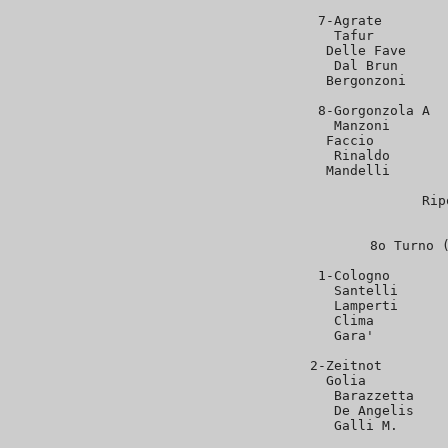
 7-Agrate        
   Tafur         
   Delle Fave     
   Dal Brun      
   Bergonzoni     
 8-Gorgonzola A  
   Manzoni       
   Faccio         
   Rinaldo       
   Mandelli       
Rip
8o Turno (
 1-Cologno       
   Santelli      
   Lamperti      
   Clima         
   Gara'         
 2-Zeitnot        
   Golia          
   Barazzetta    
   De Angelis    
   Galli M.      