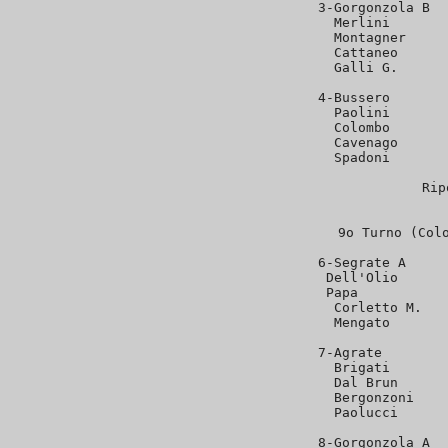
 3-Gorgonzola B  
   Merlini       
   Montagner     
   Cattaneo      
   Galli G.      
 4-Bussero       
   Paolini       
   Colombo       
   Cavenago      
   Spadoni       
Rip
9o Turno (Colo
 6-Segrate A     
   Dell'Olio      
   Papa           
   Corletto M.   
   Mengato       
 7-Agrate        
   Brigati       
   Dal Brun      
   Bergonzoni    
   Paolucci      
 8-Gorgonzola A  