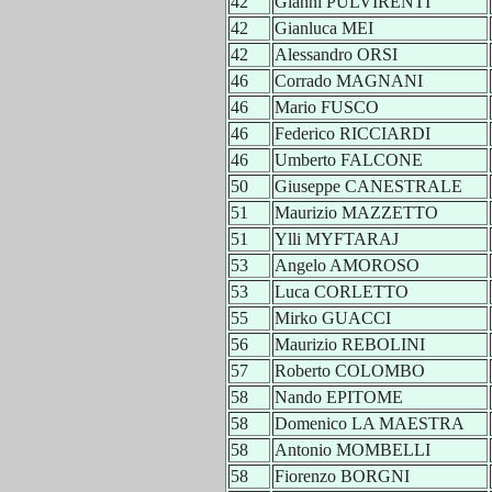
42
Gianni PULVIRENTI
42
Gianluca MEI
42
Alessandro ORSI
46
Corrado MAGNANI
46
Mario FUSCO
46
Federico RICCIARDI
46
Umberto FALCONE
50
Giuseppe CANESTRALE
51
Maurizio MAZZETTO
51
Ylli MYFTARAJ
53
Angelo AMOROSO
53
Luca CORLETTO
55
Mirko GUACCI
56
Maurizio REBOLINI
57
Roberto COLOMBO
58
Nando EPITOME
58
Domenico LA MAESTRA
58
Antonio MOMBELLI
58
Fiorenzo BORGNI