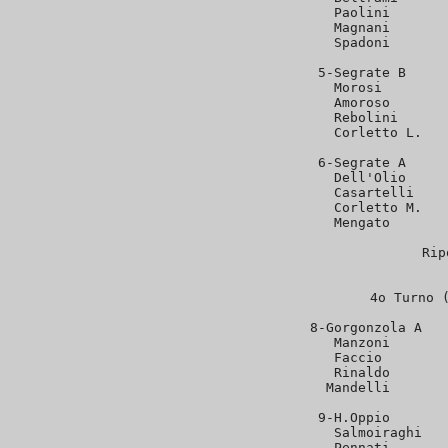
   Paolini       
   Magnani       
   Spadoni       
 5-Segrate B     
   Morosi        
   Amoroso       
   Rebolini      
   Corletto L.   
 6-Segrate A     
   Dell'Olio     
   Casartelli    
   Corletto M.   
   Mengato       
Rip
4o Turno (
 8-Gorgonzola A   
   Manzoni       
   Faccio        
   Rinaldo       
   Mandelli       
 9-H.Oppio       
   Salmoiraghi   
   Pennati       