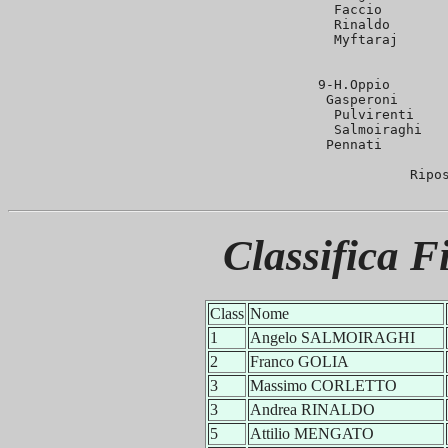
   Faccio        
   Rinaldo       
   Myftaraj      
                  
 9-H.Oppio       
   Gasperoni      
   Pulvirenti    
   Salmoiraghi   
   Pennati        
Ripo
Classifica F
Class
Nome
1
Angelo SALMOIRAGHI
2
Franco GOLIA
3
Massimo CORLETTO
3
Andrea RINALDO
5
Attilio MENGATO