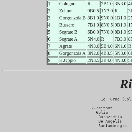
1
Cologno
R
2B1.0
3N3.0
4
2
Zeitnot
9B0.5
1N3.0
R
3
3
Gorgonzola B
8B1.0
9N0.0
1B1.0
2
4
Bussero
7B1.0
8N0.5
9B1.0
1
5
Segrate B
6B0.0
7N0.0
8B1.0
9
6
Segrate A
5N4.0
R
7B3.0
8
7
Agrate
4N3.0
5B4.0
6N1.0
R
8
Gorgonzola A
3N2.0
4B3.5
5N3.0
6
9
H.Oppio
2N3.5
3B4.0
4N3.0
5
Ri
1o Turno (Col
 2-Zeitnot        
   Golia          
   Barazzetta    
   De Angelis    
   Santambrogio  