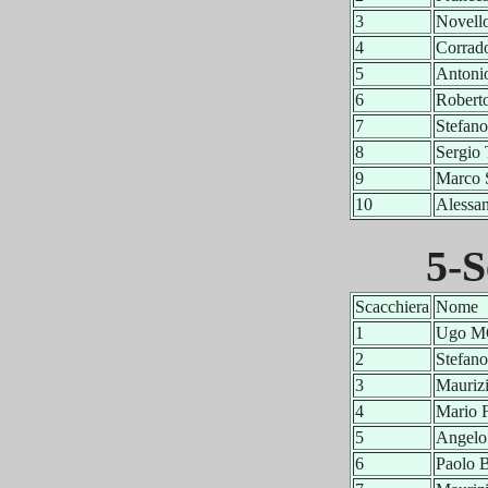
3
Novell
4
Corra
5
Anton
6
Rober
7
Stefa
8
Sergi
9
Marco
10
Alessa
5-S
Scacchiera
Nome
1
Ugo M
2
Stefa
3
Mauriz
4
Mario
5
Angel
6
Paolo 