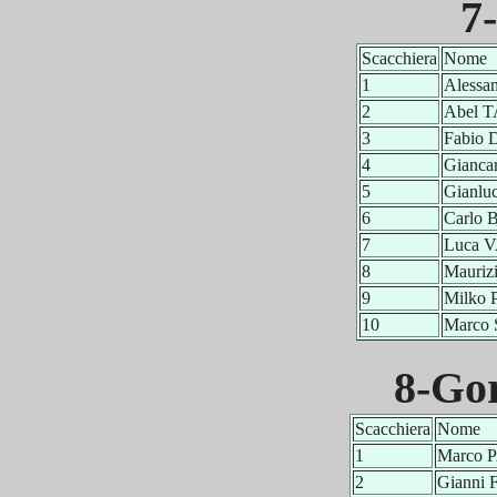
7
Scacchiera
Nome
1
Alessa
2
Abel 
3
Fabio
4
Gianc
5
Gianlu
6
Carlo
7
Luca 
8
Mauriz
9
Milko
10
Marco
8-Go
Scacchiera
Nome
1
Marco
2
Gianni