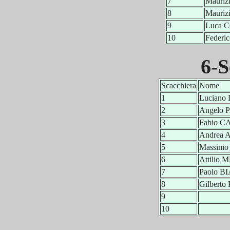
7
Mauri
8
Mauri
9
Luca 
10
Federi
6-S
Scacchiera
Nome
1
Luciano
2
Angelo 
3
Fabio 
4
Andrea
5
Massim
6
Attilio
7
Paolo B
8
Gilbert
9
10