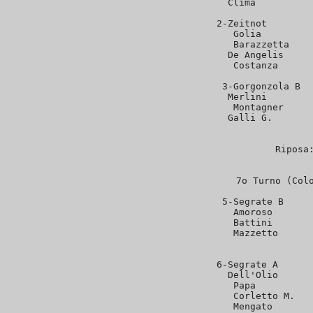
   Clima          
 2-Zeitnot        
   Golia         
   Barazzetta    
   De Angelis     
   Costanza      
 3-Gorgonzola B  
   Merlini        
   Montagner     
   Galli G.       
                  
Riposa:
7o Turno (Colo
 5-Segrate B     
   Amoroso       
   Battini       
   Mazzetto      
                  
 6-Segrate A      
   Dell'Olio      
   Papa          
   Corletto M.   
   Mengato       