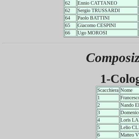
62
Ennio CATTANEO
62
Sergio TRUSSARDI
64
Paolo BATTINI
65
Giacomo CESPINI
66
Ugo MOROSI
Composiz
1-Colo
Scacchiera
Nome
1
Frances
2
Nando 
3
Domeni
4
Loris L
5
Lelio C
6
Matteo 