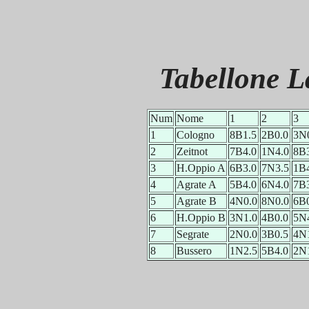
Tabellone 
Num
Nome
1
2
3
1
Cologno
8B1.5
2B0.0
3N
2
Zeitnot
7B4.0
1N4.0
8B
3
H.Oppio A
6B3.0
7N3.5
1B
4
Agrate A
5B4.0
6N4.0
7B
5
Agrate B
4N0.0
8N0.0
6B
6
H.Oppio B
3N1.0
4B0.0
5N
7
Segrate
2N0.0
3B0.5
4N
8
Bussero
1N2.5
5B4.0
2N