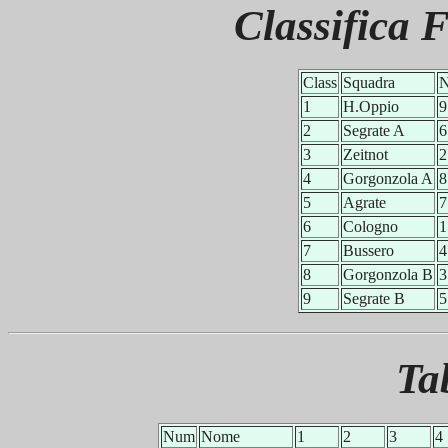
Classifica 
Class
Squadra
1
H.Oppio
9
2
Segrate A
6
3
Zeitnot
2
4
Gorgonzola A
8
5
Agrate
7
6
Cologno
1
7
Bussero
4
8
Gorgonzola B
3
9
Segrate B
5
Ta
Num
Nome
1
2
3
4