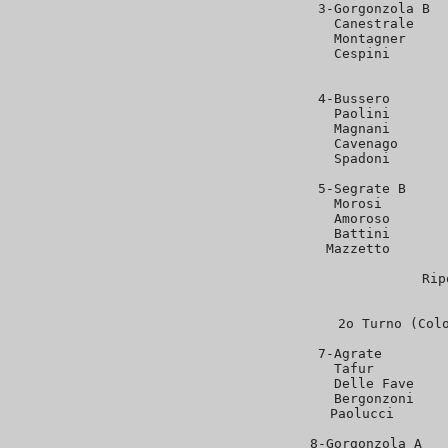
 3-Gorgonzola B  
   Canestrale    
   Montagner     
   Cespini       
                  
 4-Bussero       
   Paolini       
   Magnani       
   Cavenago      
   Spadoni       
 5-Segrate B     
   Morosi        
   Amoroso       
   Battini       
   Mazzetto       
Rip
2o Turno (Colo
 7-Agrate        
   Tafur         
   Delle Fave    
   Bergonzoni    
   Paolucci       
 8-Gorgonzola A   