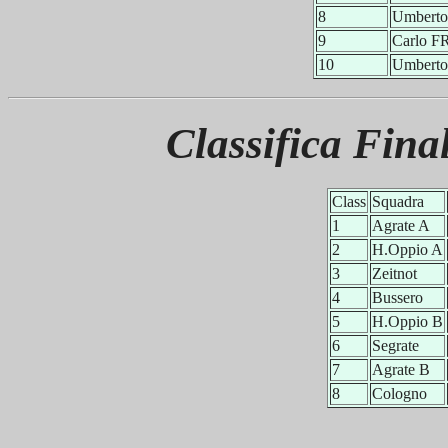
8
Umbert
9
Carlo 
10
Umbert
Classifica Fin
Class
Squadra
1
Agrate A
2
H.Oppio A
3
Zeitnot
4
Bussero
5
H.Oppio B
6
Segrate
7
Agrate B
8
Cologno