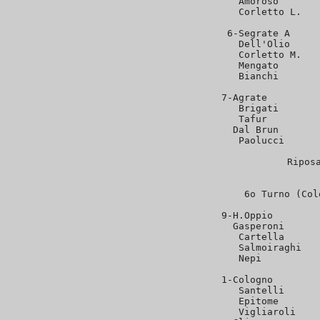
   Amoroso       
   Corletto L.   
 6-Segrate A     
   Dell'Olio     
   Corletto M.   
   Mengato       
   Bianchi       
 7-Agrate         
   Brigati       
   Tafur         
   Dal Brun       
   Paolucci      
Riposa
6o Turno (Col
 9-H.Oppio        
   Gasperoni      
   Cartella      
   Salmoiraghi   
   Nepi          
 1-Cologno        
   Santelli      
   Epitome       
   Vigliaroli    