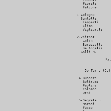
   Fiorili       
   Falcone       
 1-Cologno        
   Santelli       
   Lamperti      
   Clima         
   Vigliaroli    
 2-Zeitnot        
   Golia         
   Barazzetta    
   De Angelis    
   Galli M.       
Ri
5o Turno (Col
 4-Bussero       
   Beltrami      
   Paolini       
   Colombo       
   Orsi          
 5-Segrate B     
   Morosi        
   Fusco         