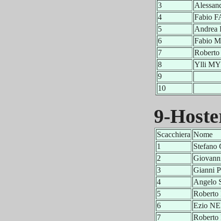
3
Alessa
4
Fabio 
5
Andrea
6
Fabio 
7
Robert
8
Ylli M
9
10
9-Hoste
Scacchiera
Nome
1
Stefan
2
Giovan
3
Gianni
4
Angelo
5
Robert
6
Ezio NE
7
Roberto