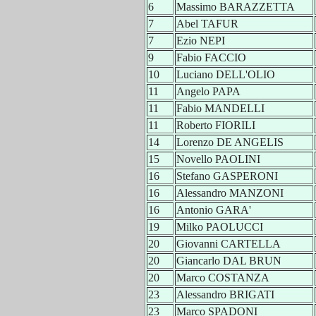
6
Massimo BARAZZETTA
7
Abel TAFUR
7
Ezio NEPI
9
Fabio FACCIO
10
Luciano DELL'OLIO
11
Angelo PAPA
11
Fabio MANDELLI
11
Roberto FIORILI
14
Lorenzo DE ANGELIS
15
Novello PAOLINI
16
Stefano GASPERONI
16
Alessandro MANZONI
16
Antonio GARA'
19
Milko PAOLUCCI
20
Giovanni CARTELLA
20
Giancarlo DAL BRUN
20
Marco COSTANZA
23
Alessandro BRIGATI
23
Marco SPADONI